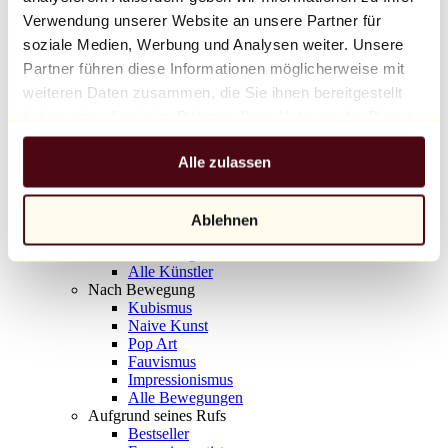
Balloon Dog (Orange)
Verwendung unserer Website an unsere Partner für
Jeff Koons
soziale Medien, Werbung und Analysen weiter. Unsere
Partner führen diese Informationen möglicherweise mit
10.000 €
weiteren Daten zusammen, die Sie ihnen bereitgestellt
Entdecken
haben oder die sie im Rahmen Ihrer Nutzung der Dienste
Künstler
gesammelt haben.
Künstler
Alle zulassen
Entdecken
Alle Maler
Alle Bildhauer
Alle Fotografen
Ablehnen
Alle Zeichner
Alle Designer
Alle Künstler
Nach Bewegung
Kubismus
Naive Kunst
Pop Art
Fauvismus
Impressionismus
Alle Bewegungen
Aufgrund seines Rufs
Bestseller