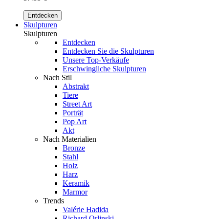
Entdecken
Skulpturen
Skulpturen
Entdecken
Entdecken Sie die Skulpturen
Unsere Top-Verkäufe
Erschwingliche Skulpturen
Nach Stil
Abstrakt
Tiere
Street Art
Porträt
Pop Art
Akt
Nach Materialien
Bronze
Stahl
Holz
Harz
Keramik
Marmor
Trends
Valérie Hadida
Richard Orlinski