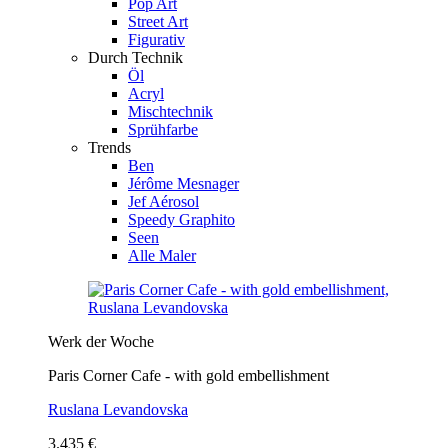
Pop Art
Street Art
Figurativ
Durch Technik
Öl
Acryl
Mischtechnik
Sprühfarbe
Trends
Ben
Jérôme Mesnager
Jef Aérosol
Speedy Graphito
Seen
Alle Maler
Werk der Woche
Paris Corner Cafe - with gold embellishment
Ruslana Levandovska
3.435 €