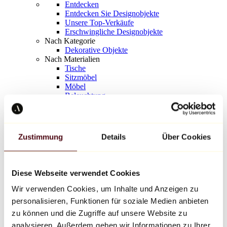
Entdecken
Entdecken Sie Designobjekte
Unsere Top-Verkäufe
Erschwingliche Designobjekte
Nach Kategorie
Dekorative Objekte
Nach Materialien
Tische
Sitzmöbel
Möbel
Beleuchtung
Kunstvolles Geschirr
Keramik
Trends
Richard Orlinski
Zustimmung
Details
Über Cookies
Keith Haring
Jeff Koons
Yayoi Kusama
Jean-Michel Basquiat
Diese Webseite verwendet Cookies
Alle Designer
Wir verwenden Cookies, um Inhalte und Anzeigen zu
personalisieren, Funktionen für soziale Medien anbieten
Werk der Woche
zu können und die Zugriffe auf unsere Website zu
analysieren. Außerdem geben wir Informationen zu Ihrer