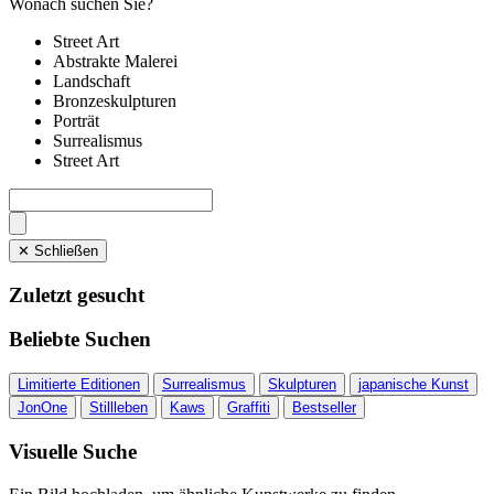
Wonach suchen Sie?
Street Art
Abstrakte Malerei
Landschaft
Bronzeskulpturen
Porträt
Surrealismus
Street Art
✕ Schließen
Zuletzt gesucht
Beliebte Suchen
Limitierte Editionen
Surrealismus
Skulpturen
japanische Kunst
JonOne
Stillleben
Kaws
Graffiti
Bestseller
Visuelle Suche