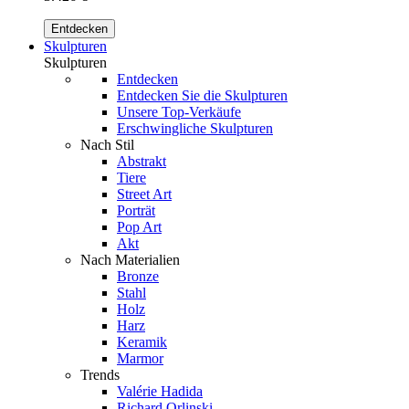
Entdecken
Skulpturen
Skulpturen
Entdecken
Entdecken Sie die Skulpturen
Unsere Top-Verkäufe
Erschwingliche Skulpturen
Nach Stil
Abstrakt
Tiere
Street Art
Porträt
Pop Art
Akt
Nach Materialien
Bronze
Stahl
Holz
Harz
Keramik
Marmor
Trends
Valérie Hadida
Richard Orlinski