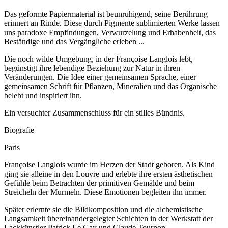
Das geformte Papiermaterial ist beunruhigend, seine Berührung
erinnert an Rinde. Diese durch Pigmente sublimierten Werke lassen
uns paradoxe Empfindungen, Verwurzelung und Erhabenheit, das
Beständige und das Vergängliche erleben ...
Die noch wilde Umgebung, in der Françoise Langlois lebt,
begünstigt ihre lebendige Beziehung zur Natur in ihren
Veränderungen. Die Idee einer gemeinsamen Sprache, einer
gemeinsamen Schrift für Pflanzen, Mineralien und das Organische
belebt und inspiriert ihn.
Ein versuchter Zusammenschluss für ein stilles Bündnis.
Biografie
Paris
Françoise Langlois wurde im Herzen der Stadt geboren. Als Kind
ging sie alleine in den Louvre und erlebte ihre ersten ästhetischen
Gefühle beim Betrachten der primitiven Gemälde und beim
Streicheln der Murmeln. Diese Emotionen begleiten ihn immer.
Später erlernte sie die Bildkomposition und die alchemistische
Langsamkeit übereinandergelegter Schichten in der Werkstatt der
Lackkünstler Patrick Le Gay und Claude Tournon.