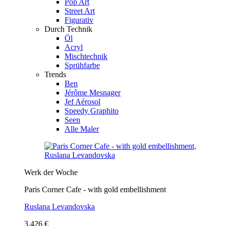
Pop Art
Street Art
Figurativ
Durch Technik
Öl
Acryl
Mischtechnik
Sprühfarbe
Trends
Ben
Jérôme Mesnager
Jef Aérosol
Speedy Graphito
Seen
Alle Maler
Werk der Woche
Paris Corner Cafe - with gold embellishment
Ruslana Levandovska
3.426 €