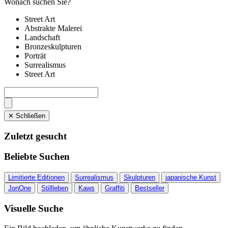
Wonach suchen Sie?
Street Art
Abstrakte Malerei
Landschaft
Bronzeskulpturen
Porträt
Surrealismus
Street Art
✕ Schließen
Zuletzt gesucht
Beliebte Suchen
Limitierte Editionen
Surrealismus
Skulpturen
japanische Kunst
JonOne
Stillleben
Kaws
Graffiti
Bestseller
Visuelle Suche