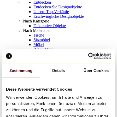
Entdecken
Entdecken Sie Designobjekte
Unsere Top-Verkäufe
Erschwingliche Designobjekte
Nach Kategorie
Dekorative Objekte
Nach Materialien
Tische
Sitzmöbel
Möbel
Beleuchtung
Kunstvolles Geschirr
Keramik
Trends
Richard Orlinski
Zustimmung
Details
Über Cookies
Keith Haring
Jeff Koons
Yayoi Kusama
Jean-Michel Basquiat
Diese Webseite verwendet Cookies
Alle Designer
Wir verwenden Cookies, um Inhalte und Anzeigen zu
personalisieren, Funktionen für soziale Medien anbieten
Werk der Woche
zu können und die Zugriffe auf unsere Website zu
analysieren. Außerdem geben wir Informationen zu Ihrer