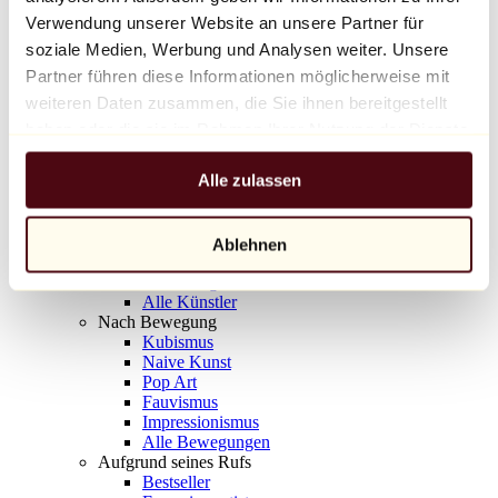
Balloon Dog (Orange)
Verwendung unserer Website an unsere Partner für
Jeff Koons
soziale Medien, Werbung und Analysen weiter. Unsere
Partner führen diese Informationen möglicherweise mit
10.000 €
weiteren Daten zusammen, die Sie ihnen bereitgestellt
Entdecken
haben oder die sie im Rahmen Ihrer Nutzung der Dienste
Künstler
gesammelt haben.
Künstler
Alle zulassen
Entdecken
Alle Maler
Alle Bildhauer
Alle Fotografen
Ablehnen
Alle Zeichner
Alle Designer
Alle Künstler
Nach Bewegung
Kubismus
Naive Kunst
Pop Art
Fauvismus
Impressionismus
Alle Bewegungen
Aufgrund seines Rufs
Bestseller