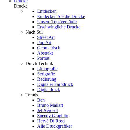
Drucke
Drucke
Entdecken
Entdecken Sie die Drucke
Unsere Top-Verkäufe
Erschwingliche Drucke
Nach Stil
Street Art
Pop Art
Geometrisch
Abstrakt
Porträt
Durch Technik
Lithografie
Serigrafie
Radierung
Digitaler Farbdruck
Digitaldruck
Trends
Ben
Bruno Mallart
Jef Aérosol
Speedy Graphito
Hervé Di Rosa
Alle Druckgrafiker