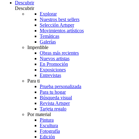
Descubrir
Descubrir
Explorar
Nuestros best sellers
Selección Artsper
Movimientos artísticos
Temáticas
Galerías
Imperdible
Obras más recientes
Nuevos artistas
En Promoción
Exposiciones
Entrevistas
Para ti
Prueba personalizada
Para tu hogar
Búsqueda visual
Revista Artsper
Tarjeta regalo
Por material
Pintura
Escultura
Fotografía
Edición