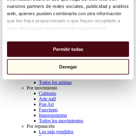
Balloon Dog (Orange)
nuestros partners de redes sociales, publicidad y análisis
Jeff Koons
web, quienes pueden combinarla con otra información
que les haya proporcionado o que hayan recopilado a
10.000 €
partir del uso que haya hecho de sus servicios.
Descubrir
Artistas
Artistas
Permitir todas
Explorar
Todos los pintores
Todos los escultores
Todos los fotógrafos
Denegar
Todos los dibujantes
Todos los diseñadores
Todos los artistas
Por movimiento
Cubismo
Arte naíf
Pop Art
Fauvismo
Impresionismo
Todos los movimientos
Por reputación
Los más vendidos