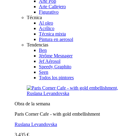
Arte Pop
Arte Callejero
Figurativo
Técnica
Al oleo
Acrílico
Técnica mixta
Pintura en aerosol
Tendencias
Ben
Jérôme Mesnager
Jef Aérosol
Speedy Graphito
Seen
Todos los pintores
Obra de la semana
Paris Corner Cafe - with gold embellishment
Ruslana Levandovska
3.435 €