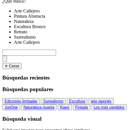
¿Qué busca?
Arte Callejero
Pintura Abstracta
Naturaleza
Escultura Bronce
Retrato
Surrealismo
Arte Callejero
✕ Cerrar
Búsquedas recientes
Búsquedas populares
Ediciones limitadas
Surrealismo
Escultura
arte japonés
JonOne
Naturaleza muerta
Kaws
Pintada
Los más vendidos
Búsqueda visual