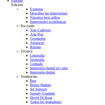
Edición
Edición
Explorar
Descubre las impresiones
Nuestros best sellers
Impresiones económicas
Por estilo
Arte Callejero
Arte Pop
Geometría
Abstracto
Retrato
Técnica
Litografía
Serigrafía
Grabado
Impresión digital en color
Impresión digital
Tendencias
Ben
Bruno Mallart
Jef Aérosol
Speedy Graphito
Hervé Di Rosa
Todos los grabadores