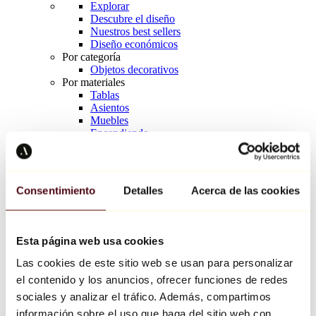
Explorar
Descubre el diseño
Nuestros best sellers
Diseño económicos
Por categoría
Objetos decorativos
Por materiales
Tablas
Asientos
Muebles
Encendiendo
Arte de la mesa
Cerámico
Tendencias
Richard Orlinski
Consentimiento
Detalles
Acerca de las cookies
Keith Haring
Jeff Koons
Yayoi Kusama
Jean-Michel Basquiat
Esta página web usa cookies
Todos los diseñadores
Las cookies de este sitio web se usan para personalizar
el contenido y los anuncios, ofrecer funciones de redes
Obra de la semana
sociales y analizar el tráfico. Además, compartimos
información sobre el uso que haga del sitio web con