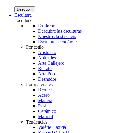
Descubrir
Escultura
Escultura
Explorar
Descubre las esculturas
Nuestros best sellers
Esculturas económicas
Por estilo
Abstracto
Animales
Arte Callejero
Retrato
Arte Pop
Desnudos
Por materiales
Bronce
Acero
Madera
Resina
Cerámico
Mármol
Tendencias
Valérie Hadida
Richard Orlinski