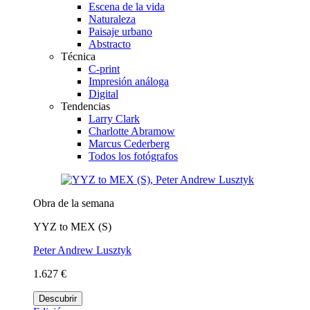
Escena de la vida
Naturaleza
Paisaje urbano
Abstracto
Técnica
C-print
Impresión análoga
Digital
Tendencias
Larry Clark
Charlotte Abramow
Marcus Cederberg
Todos los fotógrafos
Obra de la semana
YYZ to MEX (S)
Peter Andrew Lusztyk
1.627 €
Descubrir