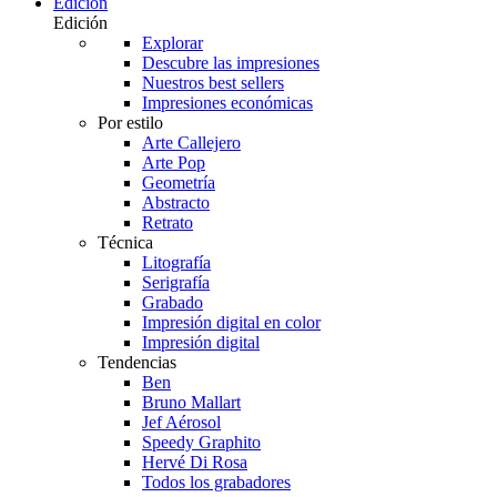
Edición
Edición
Explorar
Descubre las impresiones
Nuestros best sellers
Impresiones económicas
Por estilo
Arte Callejero
Arte Pop
Geometría
Abstracto
Retrato
Técnica
Litografía
Serigrafía
Grabado
Impresión digital en color
Impresión digital
Tendencias
Ben
Bruno Mallart
Jef Aérosol
Speedy Graphito
Hervé Di Rosa
Todos los grabadores