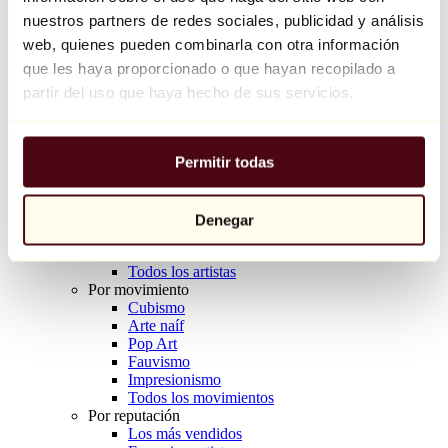
Balloon Dog (Orange)
nuestros partners de redes sociales, publicidad y análisis
Jeff Koons
web, quienes pueden combinarla con otra información
que les haya proporcionado o que hayan recopilado a
10.000 €
partir del uso que haya hecho de sus servicios.
Descubrir
Artistas
Artistas
Permitir todas
Explorar
Todos los pintores
Todos los escultores
Todos los fotógrafos
Denegar
Todos los dibujantes
Todos los diseñadores
Todos los artistas
Por movimiento
Cubismo
Arte naíf
Pop Art
Fauvismo
Impresionismo
Todos los movimientos
Por reputación
Los más vendidos