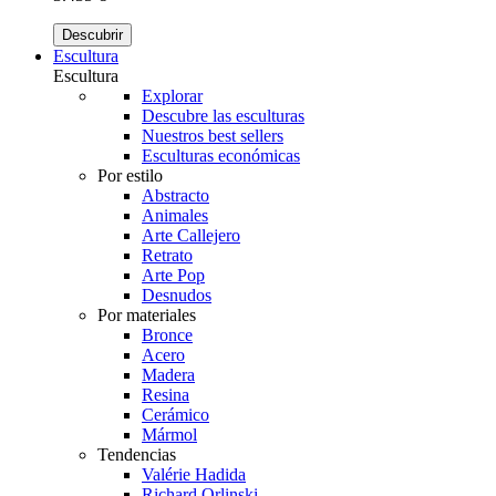
Descubrir
Escultura
Escultura
Explorar
Descubre las esculturas
Nuestros best sellers
Esculturas económicas
Por estilo
Abstracto
Animales
Arte Callejero
Retrato
Arte Pop
Desnudos
Por materiales
Bronce
Acero
Madera
Resina
Cerámico
Mármol
Tendencias
Valérie Hadida
Richard Orlinski