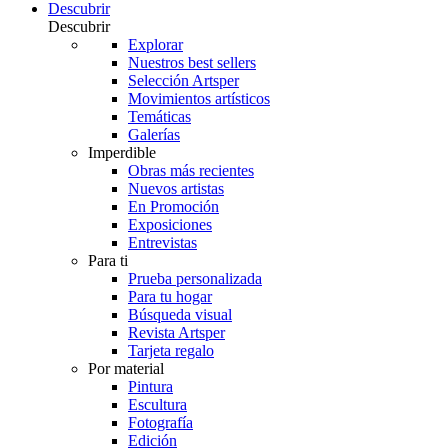
Descubrir
Descubrir
Explorar
Nuestros best sellers
Selección Artsper
Movimientos artísticos
Temáticas
Galerías
Imperdible
Obras más recientes
Nuevos artistas
En Promoción
Exposiciones
Entrevistas
Para ti
Prueba personalizada
Para tu hogar
Búsqueda visual
Revista Artsper
Tarjeta regalo
Por material
Pintura
Escultura
Fotografía
Edición