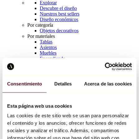
Explorar
Descubre el diseño
Nuestros best sellers
Diseño económicos
Por categoría
Objetos decorativos
Por materiales
Tablas
Asientos
Muebles
Encendiendo
Arte de la mesa
Cerámico
Tendencias
Richard Orlinski
Consentimiento
Detalles
Acerca de las cookies
Keith Haring
Jeff Koons
Yayoi Kusama
Jean-Michel Basquiat
Esta página web usa cookies
Todos los diseñadores
Las cookies de este sitio web se usan para personalizar
el contenido y los anuncios, ofrecer funciones de redes
Obra de la semana
sociales y analizar el tráfico. Además, compartimos
información sobre el uso que haga del sitio web con