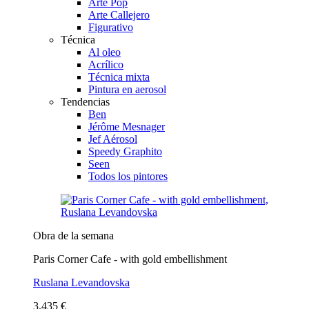
Arte Pop
Arte Callejero
Figurativo
Técnica
Al oleo
Acrílico
Técnica mixta
Pintura en aerosol
Tendencias
Ben
Jérôme Mesnager
Jef Aérosol
Speedy Graphito
Seen
Todos los pintores
Obra de la semana
Paris Corner Cafe - with gold embellishment
Ruslana Levandovska
3.435 €