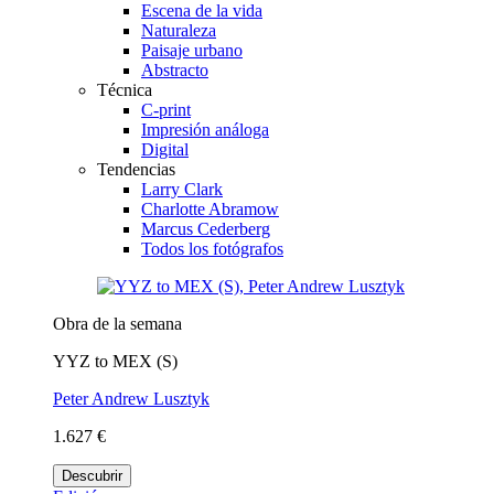
Escena de la vida
Naturaleza
Paisaje urbano
Abstracto
Técnica
C-print
Impresión análoga
Digital
Tendencias
Larry Clark
Charlotte Abramow
Marcus Cederberg
Todos los fotógrafos
Obra de la semana
YYZ to MEX (S)
Peter Andrew Lusztyk
1.627 €
Descubrir