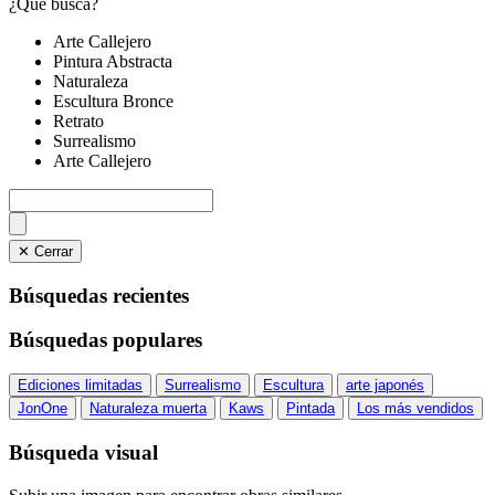
¿Qué busca?
Arte Callejero
Pintura Abstracta
Naturaleza
Escultura Bronce
Retrato
Surrealismo
Arte Callejero
✕ Cerrar
Búsquedas recientes
Búsquedas populares
Ediciones limitadas
Surrealismo
Escultura
arte japonés
JonOne
Naturaleza muerta
Kaws
Pintada
Los más vendidos
Búsqueda visual