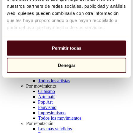
Balloon Dog (Orange)
nuestros partners de redes sociales, publicidad y análisis
Jeff Koons
web, quienes pueden combinarla con otra información
que les haya proporcionado o que hayan recopilado a
10.000 €
partir del uso que haya hecho de sus servicios.
Descubrir
Artistas
Artistas
Permitir todas
Explorar
Todos los pintores
Todos los escultores
Todos los fotógrafos
Denegar
Todos los dibujantes
Todos los diseñadores
Todos los artistas
Por movimiento
Cubismo
Arte naíf
Pop Art
Fauvismo
Impresionismo
Todos los movimientos
Por reputación
Los más vendidos