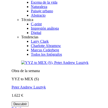
Escena de la vida
Naturaleza
Paisaje urbano
Abstracto
Técnica
C-print
Impresión análoga
Digital
Tendencias
Larry Clark
Charlotte Abramow
Marcus Cederberg
Todos los fotógrafos
Obra de la semana
YYZ to MEX (S)
Peter Andrew Lusztyk
1.622 €
Descubrir