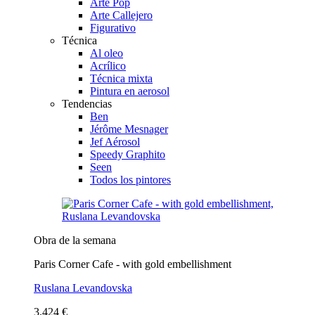
Arte Pop
Arte Callejero
Figurativo
Técnica
Al oleo
Acrílico
Técnica mixta
Pintura en aerosol
Tendencias
Ben
Jérôme Mesnager
Jef Aérosol
Speedy Graphito
Seen
Todos los pintores
Obra de la semana
Paris Corner Cafe - with gold embellishment
Ruslana Levandovska
3.424 €