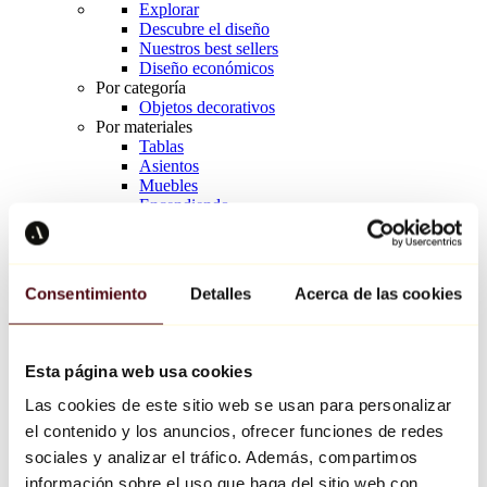
Explorar
Descubre el diseño
Nuestros best sellers
Diseño económicos
Por categoría
Objetos decorativos
Por materiales
Tablas
Asientos
Muebles
Encendiendo
Arte de la mesa
Cerámico
Tendencias
Richard Orlinski
Consentimiento
Detalles
Acerca de las cookies
Keith Haring
Jeff Koons
Yayoi Kusama
Jean-Michel Basquiat
Esta página web usa cookies
Todos los diseñadores
Las cookies de este sitio web se usan para personalizar
el contenido y los anuncios, ofrecer funciones de redes
Obra de la semana
sociales y analizar el tráfico. Además, compartimos
información sobre el uso que haga del sitio web con