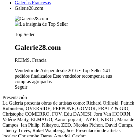
Galerías Francesas
Galerie28.com
Top Seller
Galerie28.com
REIMS, Francia
Vendedor de Artsper desde 2016 • Top Seller
541
pedidos finalizados
Este vendedor recompensa sus
compras agrupadas
Seguir
Presentación
La Galería presenta obras de artistas como: Richard Orlinski, Patrick
Rubinstein, OVERSIDE, PEPPONE, GOMOR, FRATZ & GIO,
Christophe COMERRO, FOV, Edu DANESI, Jorn Van HOORN,
Valérie Marty, ELMAGO, Aaron pop art, JAYET, KIKO , Maria de
Campos, Ian Philip, Kikayou, ZED, Nicolas Pichon, David Cumps,
Thierry Trivès, Rakel Wajnberg, Jice. Presentación de artistas
locales: Christophe Daras, Argadol, Cez'art, ...