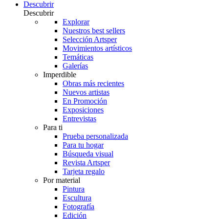
Descubrir
Descubrir
Explorar
Nuestros best sellers
Selección Artsper
Movimientos artísticos
Temáticas
Galerías
Imperdible
Obras más recientes
Nuevos artistas
En Promoción
Exposiciones
Entrevistas
Para ti
Prueba personalizada
Para tu hogar
Búsqueda visual
Revista Artsper
Tarjeta regalo
Por material
Pintura
Escultura
Fotografía
Edición