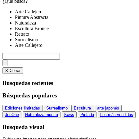
¿Qué busca?
Arte Callejero
Pintura Abstracta
Naturaleza
Escultura Bronce
Retrato
Surrealismo
Arte Callejero
✕ Cerrar
Búsquedas recientes
Búsquedas populares
Ediciones limitadas
Surrealismo
Escultura
arte japonés
JonOne
Naturaleza muerta
Kaws
Pintada
Los más vendidos
Búsqueda visual