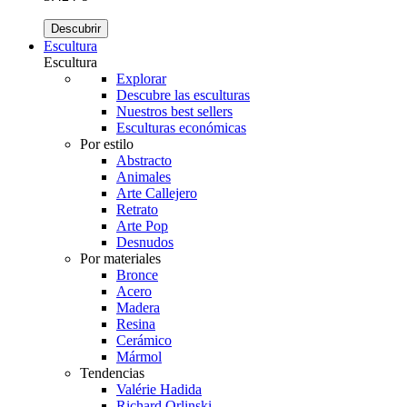
Descubrir
Escultura
Escultura
Explorar
Descubre las esculturas
Nuestros best sellers
Esculturas económicas
Por estilo
Abstracto
Animales
Arte Callejero
Retrato
Arte Pop
Desnudos
Por materiales
Bronce
Acero
Madera
Resina
Cerámico
Mármol
Tendencias
Valérie Hadida
Richard Orlinski