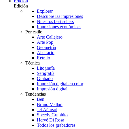
Edición
Edición
Explorar
Descubre las impresiones
Nuestros best sellers
Impresiones económicas
Por estilo
Arte Callejero
Arte Pop
Geometría
Abstracto
Retrato
Técnica
Litografía
Serigrafía
Grabado
Impresión digital en color
Impresión digital
Tendencias
Ben
Bruno Mallart
Jef Aérosol
Speedy Graphito
Hervé Di Rosa
Todos los grabadores