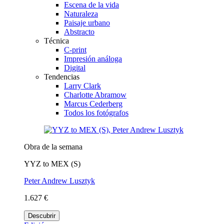
Escena de la vida
Naturaleza
Paisaje urbano
Abstracto
Técnica
C-print
Impresión análoga
Digital
Tendencias
Larry Clark
Charlotte Abramow
Marcus Cederberg
Todos los fotógrafos
Obra de la semana
YYZ to MEX (S)
Peter Andrew Lusztyk
1.627 €
Descubrir