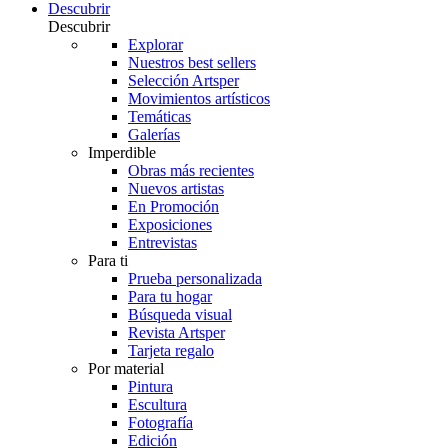
Descubrir
Descubrir
Explorar
Nuestros best sellers
Selección Artsper
Movimientos artísticos
Temáticas
Galerías
Imperdible
Obras más recientes
Nuevos artistas
En Promoción
Exposiciones
Entrevistas
Para ti
Prueba personalizada
Para tu hogar
Búsqueda visual
Revista Artsper
Tarjeta regalo
Por material
Pintura
Escultura
Fotografía
Edición