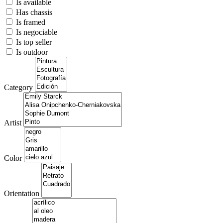
Is available
Has chassis
Is framed
Is negociable
Is top seller
Is outdoor
Category
Artist
Color
Orientation