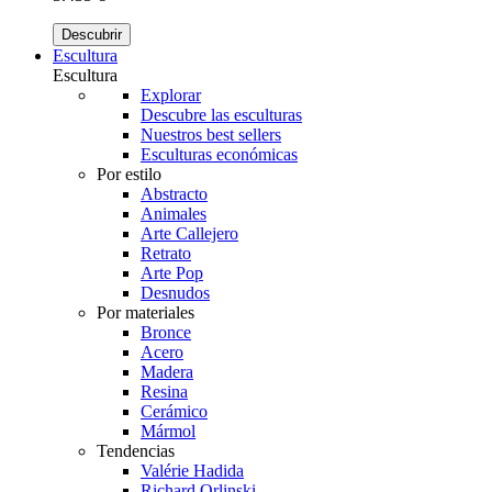
Descubrir
Escultura
Escultura
Explorar
Descubre las esculturas
Nuestros best sellers
Esculturas económicas
Por estilo
Abstracto
Animales
Arte Callejero
Retrato
Arte Pop
Desnudos
Por materiales
Bronce
Acero
Madera
Resina
Cerámico
Mármol
Tendencias
Valérie Hadida
Richard Orlinski