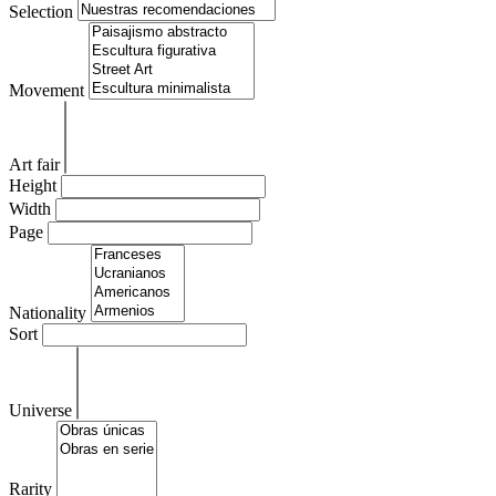
Selection
Movement
Art fair
Height
Width
Page
Nationality
Sort
Universe
Rarity