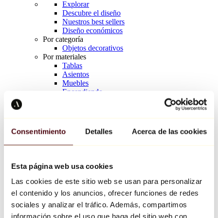
Explorar
Descubre el diseño
Nuestros best sellers
Diseño económicos
Por categoría
Objetos decorativos
Por materiales
Tablas
Asientos
Muebles
Encendiendo
Arte de la mesa
Cerámico
Tendencias
Richard Orlinski
Consentimiento
Detalles
Acerca de las cookies
Keith Haring
Jeff Koons
Yayoi Kusama
Jean-Michel Basquiat
Esta página web usa cookies
Todos los diseñadores
Las cookies de este sitio web se usan para personalizar
el contenido y los anuncios, ofrecer funciones de redes
Obra de la semana
sociales y analizar el tráfico. Además, compartimos
información sobre el uso que haga del sitio web con