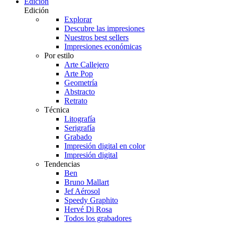
Edición
Edición
Explorar
Descubre las impresiones
Nuestros best sellers
Impresiones económicas
Por estilo
Arte Callejero
Arte Pop
Geometría
Abstracto
Retrato
Técnica
Litografía
Serigrafía
Grabado
Impresión digital en color
Impresión digital
Tendencias
Ben
Bruno Mallart
Jef Aérosol
Speedy Graphito
Hervé Di Rosa
Todos los grabadores