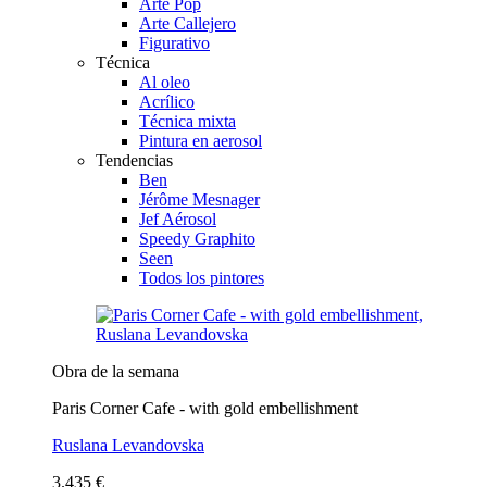
Arte Pop
Arte Callejero
Figurativo
Técnica
Al oleo
Acrílico
Técnica mixta
Pintura en aerosol
Tendencias
Ben
Jérôme Mesnager
Jef Aérosol
Speedy Graphito
Seen
Todos los pintores
Obra de la semana
Paris Corner Cafe - with gold embellishment
Ruslana Levandovska
3.435 €