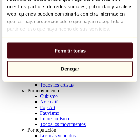
Balloon Dog (Orange)
nuestros partners de redes sociales, publicidad y análisis
Jeff Koons
web, quienes pueden combinarla con otra información
que les haya proporcionado o que hayan recopilado a
10.000 €
partir del uso que haya hecho de sus servicios.
Descubrir
Artistas
Artistas
Permitir todas
Explorar
Todos los pintores
Todos los escultores
Todos los fotógrafos
Denegar
Todos los dibujantes
Todos los diseñadores
Todos los artistas
Por movimiento
Cubismo
Arte naíf
Pop Art
Fauvismo
Impresionismo
Todos los movimientos
Por reputación
Los más vendidos