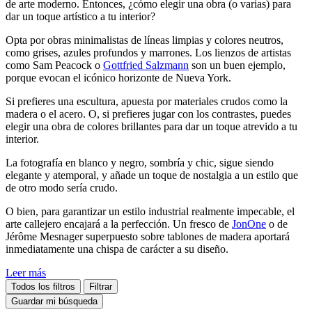
de arte moderno. Entonces, ¿cómo elegir una obra (o varias) para
dar un toque artístico a tu interior?
Opta por obras minimalistas de líneas limpias y colores neutros,
como grises, azules profundos y marrones. Los lienzos de artistas
como Sam Peacock o
Gottfried Salzmann
son un buen ejemplo,
porque evocan el icónico horizonte de Nueva York.
Si prefieres una escultura, apuesta por materiales crudos como la
madera o el acero. O, si prefieres jugar con los contrastes, puedes
elegir una obra de colores brillantes para dar un toque atrevido a tu
interior.
La fotografía en blanco y negro, sombría y chic, sigue siendo
elegante y atemporal, y añade un toque de nostalgia a un estilo que
de otro modo sería crudo.
O bien, para garantizar un estilo industrial realmente impecable, el
arte callejero encajará a la perfección. Un fresco de
JonOne
o de
Jérôme Mesnager superpuesto sobre tablones de madera aportará
inmediatamente una chispa de carácter a su diseño.
Leer más
Todos los filtros
Filtrar
Guardar mi búsqueda