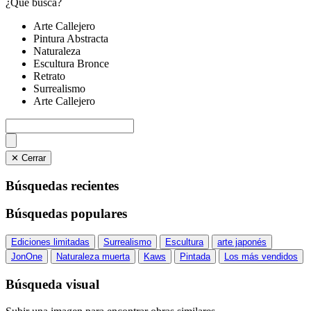
¿Qué busca?
Arte Callejero
Pintura Abstracta
Naturaleza
Escultura Bronce
Retrato
Surrealismo
Arte Callejero
✕ Cerrar
Búsquedas recientes
Búsquedas populares
Ediciones limitadas
Surrealismo
Escultura
arte japonés
JonOne
Naturaleza muerta
Kaws
Pintada
Los más vendidos
Búsqueda visual