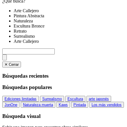
¿Qué busca?
Arte Callejero
Pintura Abstracta
Naturaleza
Escultura Bronce
Retrato
Surrealismo
Arte Callejero
✕ Cerrar
Búsquedas recientes
Búsquedas populares
Ediciones limitadas
Surrealismo
Escultura
arte japonés
JonOne
Naturaleza muerta
Kaws
Pintada
Los más vendidos
Búsqueda visual