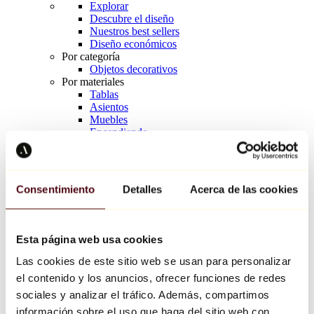
Explorar
Descubre el diseño
Nuestros best sellers
Diseño económicos
Por categoría
Objetos decorativos
Por materiales
Tablas
Asientos
Muebles
Encendiendo
Arte de la mesa
Cerámico
Tendencias
Richard Orlinski
Consentimiento
Detalles
Acerca de las cookies
Keith Haring
Jeff Koons
Yayoi Kusama
Jean-Michel Basquiat
Esta página web usa cookies
Todos los diseñadores
Las cookies de este sitio web se usan para personalizar
el contenido y los anuncios, ofrecer funciones de redes
Obra de la semana
sociales y analizar el tráfico. Además, compartimos
información sobre el uso que haga del sitio web con