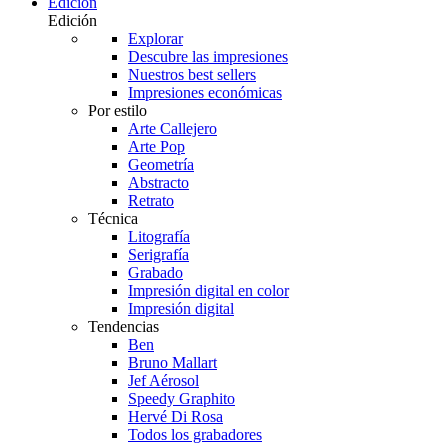
Edición
Edición
Explorar
Descubre las impresiones
Nuestros best sellers
Impresiones económicas
Por estilo
Arte Callejero
Arte Pop
Geometría
Abstracto
Retrato
Técnica
Litografía
Serigrafía
Grabado
Impresión digital en color
Impresión digital
Tendencias
Ben
Bruno Mallart
Jef Aérosol
Speedy Graphito
Hervé Di Rosa
Todos los grabadores