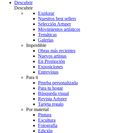
Descubrir
Descubrir
Explorar
Nuestros best sellers
Selección Artsper
Movimientos artísticos
Temáticas
Galerías
Imperdible
Obras más recientes
Nuevos artistas
En Promoción
Exposiciones
Entrevistas
Para ti
Prueba personalizada
Para tu hogar
Búsqueda visual
Revista Artsper
Tarjeta regalo
Por material
Pintura
Escultura
Fotografía
Edición