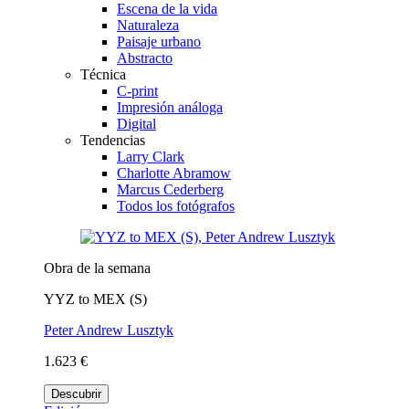
Escena de la vida
Naturaleza
Paisaje urbano
Abstracto
Técnica
C-print
Impresión análoga
Digital
Tendencias
Larry Clark
Charlotte Abramow
Marcus Cederberg
Todos los fotógrafos
Obra de la semana
YYZ to MEX (S)
Peter Andrew Lusztyk
1.623 €
Descubrir