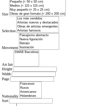
Size
Selection
Movement
Art fair
Height
Width
Page
Nationality
Sort