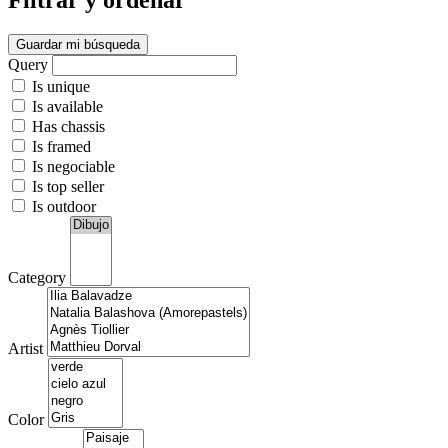
Filtrar y ordenar
Guardar mi búsqueda
Query
Is unique
Is available
Has chassis
Is framed
Is negociable
Is top seller
Is outdoor
Category
Artist
Color