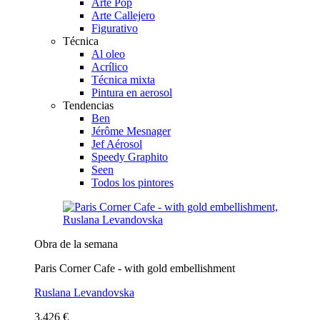
Arte Pop
Arte Callejero
Figurativo
Técnica
Al oleo
Acrílico
Técnica mixta
Pintura en aerosol
Tendencias
Ben
Jérôme Mesnager
Jef Aérosol
Speedy Graphito
Seen
Todos los pintores
Obra de la semana
Paris Corner Cafe - with gold embellishment
Ruslana Levandovska
3.426 €