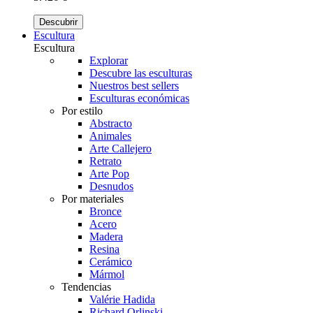
Descubrir
Escultura
Escultura
Explorar
Descubre las esculturas
Nuestros best sellers
Esculturas económicas
Por estilo
Abstracto
Animales
Arte Callejero
Retrato
Arte Pop
Desnudos
Por materiales
Bronce
Acero
Madera
Resina
Cerámico
Mármol
Tendencias
Valérie Hadida
Richard Orlinski