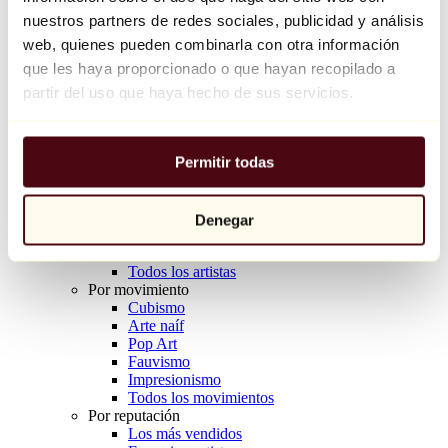
Balloon Dog (Orange)
nuestros partners de redes sociales, publicidad y análisis
Jeff Koons
web, quienes pueden combinarla con otra información
que les haya proporcionado o que hayan recopilado a
10.000 €
partir del uso que haya hecho de sus servicios.
Descubrir
Artistas
Artistas
Permitir todas
Explorar
Todos los pintores
Todos los escultores
Todos los fotógrafos
Denegar
Todos los dibujantes
Todos los diseñadores
Todos los artistas
Por movimiento
Cubismo
Arte naíf
Pop Art
Fauvismo
Impresionismo
Todos los movimientos
Por reputación
Los más vendidos