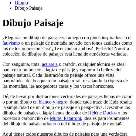
Dibujo
Dibujo Paisaje
Dibujo Paisaje
¿Elegirías un dibujo de paisaje veraniego con pinos inspirados en el
fauvismo
o un paisaje de montaña nevado con tonos azulados como
los de los impresionistas? ¿Te encantan ambos? ¡Perfecto! Nuestra
colección de dibujos de paisajes está llena de atmósferas variadas.
Con sanguina, tinta,
acuarela
o carbón, cualquier técnica es ideal
para crear un boceto a lápiz de paisaje y capturar la belleza del
paisaje natural. Cada ilustración de paisaje ofrece una vista
panorámica del bosque o un paisaje rural, resaltando la riqueza de
las montañas, las acogedoras casas y los vastos horizontes.
Déjate llevar por ilustraciones vectoriales de paisajes llenas de color
o por un dibujo en
blanco y negro
, donde cada trazo de lápiz resalta
la simplicidad de un dibujo de paisaje en perspectiva. Descubre los
dibujos de paisajes a lápiz llenos de color de
Hélène Duclos
o los
bocetos a carboncillo de
Muriel Patarroni
, ideales para los amantes
del dibujo de paisaje urbano o del dibujo de paisaje de montaña.
Aquí tienes todos nuestros dibujos de paisajes para una verdadera