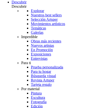
Descubrir
Descubrir
Explorar
Nuestros best sellers
Selección Artsper
Movimientos artísticos
Temáticas
Galerías
Imperdible
Obras más recientes
Nuevos artistas
En Promoción
Exposiciones
Entrevistas
Para ti
Prueba personalizada
Para tu hogar
Búsqueda visual
Revista Artsper
Tarjeta regalo
Por material
Pintura
Escultura
Fotografía
Edición