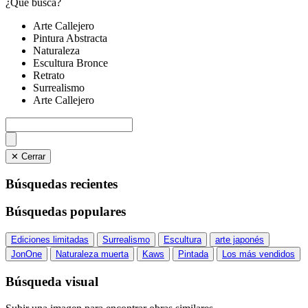
¿Qué busca?
Arte Callejero
Pintura Abstracta
Naturaleza
Escultura Bronce
Retrato
Surrealismo
Arte Callejero
✕ Cerrar
Búsquedas recientes
Búsquedas populares
Ediciones limitadas
Surrealismo
Escultura
arte japonés
JonOne
Naturaleza muerta
Kaws
Pintada
Los más vendidos
Búsqueda visual