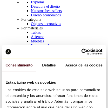
Explorar
Descubre el diseño
Nuestros best sellers
Diseño económicos
Por categoría
Objetos decorativos
Por materiales
Tablas
Asientos
Muebles
Encendiendo
Arte de la mesa
Cerámico
Tendencias
Richard Orlinski
Consentimiento
Detalles
Acerca de las cookies
Keith Haring
Jeff Koons
Yayoi Kusama
Jean-Michel Basquiat
Esta página web usa cookies
Todos los diseñadores
Las cookies de este sitio web se usan para personalizar
el contenido y los anuncios, ofrecer funciones de redes
Obra de la semana
sociales y analizar el tráfico. Además, compartimos
información sobre el uso que haga del sitio web con