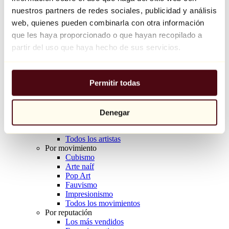
Balloon Dog (Orange)
nuestros partners de redes sociales, publicidad y análisis
Jeff Koons
web, quienes pueden combinarla con otra información
que les haya proporcionado o que hayan recopilado a
10.000 €
partir del uso que haya hecho de sus servicios.
Descubrir
Artistas
Artistas
Permitir todas
Explorar
Todos los pintores
Todos los escultores
Todos los fotógrafos
Denegar
Todos los dibujantes
Todos los diseñadores
Todos los artistas
Por movimiento
Cubismo
Arte naíf
Pop Art
Fauvismo
Impresionismo
Todos los movimientos
Por reputación
Los más vendidos