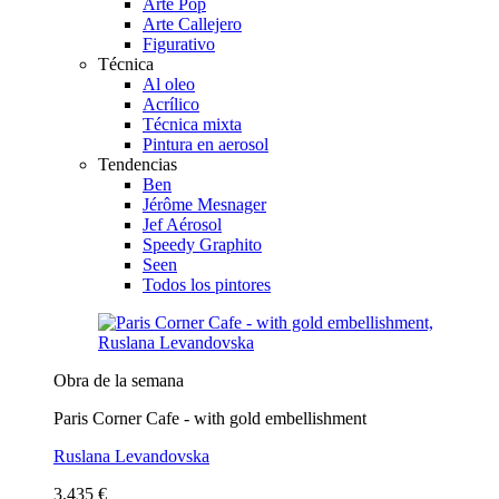
Arte Pop
Arte Callejero
Figurativo
Técnica
Al oleo
Acrílico
Técnica mixta
Pintura en aerosol
Tendencias
Ben
Jérôme Mesnager
Jef Aérosol
Speedy Graphito
Seen
Todos los pintores
Obra de la semana
Paris Corner Cafe - with gold embellishment
Ruslana Levandovska
3.435 €