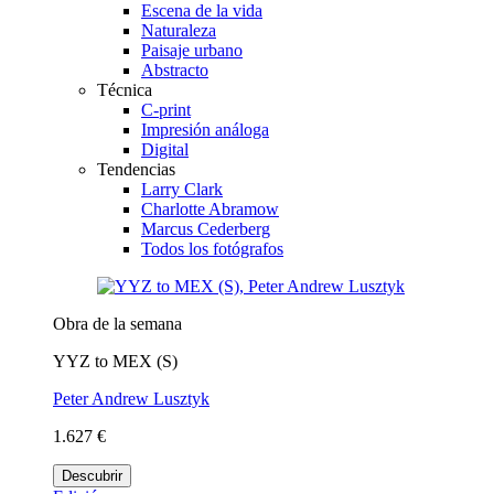
Escena de la vida
Naturaleza
Paisaje urbano
Abstracto
Técnica
C-print
Impresión análoga
Digital
Tendencias
Larry Clark
Charlotte Abramow
Marcus Cederberg
Todos los fotógrafos
Obra de la semana
YYZ to MEX (S)
Peter Andrew Lusztyk
1.627 €
Descubrir