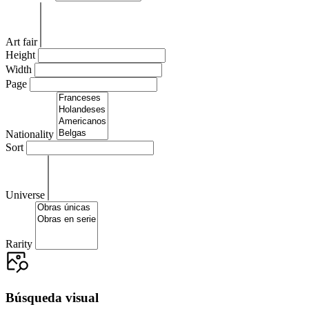
Art fair
Height
Width
Page
Nationality
Sort
Universe
Rarity
Búsqueda visual