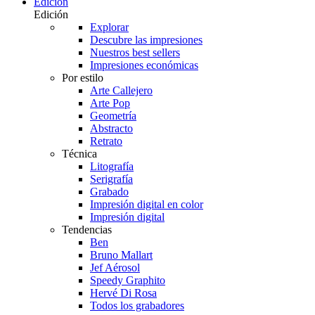
Edición
Edición
Explorar
Descubre las impresiones
Nuestros best sellers
Impresiones económicas
Por estilo
Arte Callejero
Arte Pop
Geometría
Abstracto
Retrato
Técnica
Litografía
Serigrafía
Grabado
Impresión digital en color
Impresión digital
Tendencias
Ben
Bruno Mallart
Jef Aérosol
Speedy Graphito
Hervé Di Rosa
Todos los grabadores