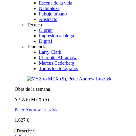
Escena de la vida
Naturaleza
Paisaje urbano
Abstracto
Técnica
C-print
Impresión análoga
Digital
Tendencias
Larry Clark
Charlotte Abramow
Marcus Cederberg
Todos los fotógrafos
Obra de la semana
YYZ to MEX (S)
Peter Andrew Lusztyk
1.627 €
Descubrir