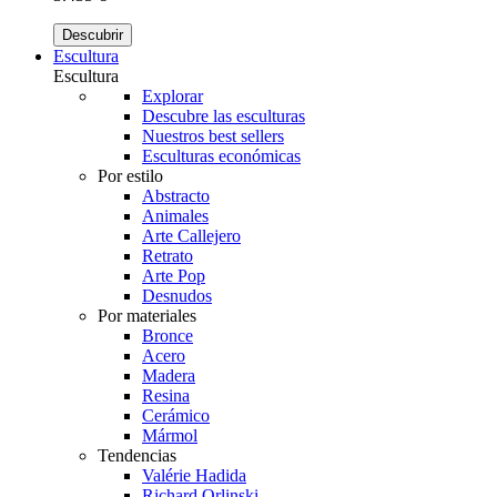
Descubrir
Escultura
Escultura
Explorar
Descubre las esculturas
Nuestros best sellers
Esculturas económicas
Por estilo
Abstracto
Animales
Arte Callejero
Retrato
Arte Pop
Desnudos
Por materiales
Bronce
Acero
Madera
Resina
Cerámico
Mármol
Tendencias
Valérie Hadida
Richard Orlinski