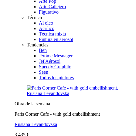
Arte Pop
Arte Callejero
Figurativo
Técnica
Al oleo
Acrílico
Técnica mixta
Pintura en aerosol
Tendencias
Ben
Jérôme Mesnager
Jef Aérosol
Speedy Graphito
Seen
Todos los pintores
Obra de la semana
Paris Corner Cafe - with gold embellishment
Ruslana Levandovska
3.435 €