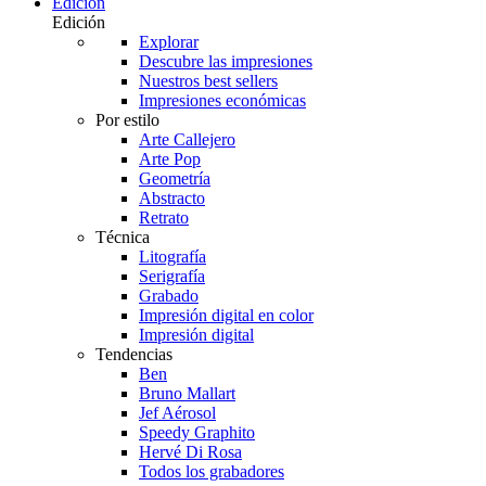
Edición
Edición
Explorar
Descubre las impresiones
Nuestros best sellers
Impresiones económicas
Por estilo
Arte Callejero
Arte Pop
Geometría
Abstracto
Retrato
Técnica
Litografía
Serigrafía
Grabado
Impresión digital en color
Impresión digital
Tendencias
Ben
Bruno Mallart
Jef Aérosol
Speedy Graphito
Hervé Di Rosa
Todos los grabadores