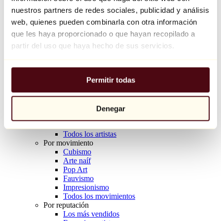
Balloon Dog (Orange)
nuestros partners de redes sociales, publicidad y análisis
Jeff Koons
web, quienes pueden combinarla con otra información
que les haya proporcionado o que hayan recopilado a
10.000 €
partir del uso que haya hecho de sus servicios.
Descubrir
Artistas
Artistas
Permitir todas
Explorar
Todos los pintores
Todos los escultores
Todos los fotógrafos
Denegar
Todos los dibujantes
Todos los diseñadores
Todos los artistas
Por movimiento
Cubismo
Arte naíf
Pop Art
Fauvismo
Impresionismo
Todos los movimientos
Por reputación
Los más vendidos