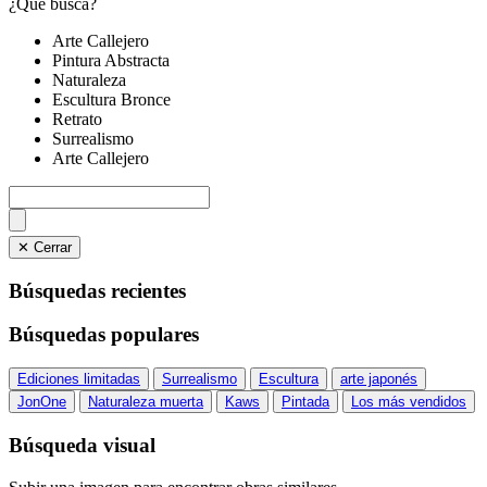
¿Qué busca?
Arte Callejero
Pintura Abstracta
Naturaleza
Escultura Bronce
Retrato
Surrealismo
Arte Callejero
✕ Cerrar
Búsquedas recientes
Búsquedas populares
Ediciones limitadas
Surrealismo
Escultura
arte japonés
JonOne
Naturaleza muerta
Kaws
Pintada
Los más vendidos
Búsqueda visual