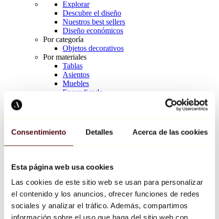
Explorar
Descubre el diseño
Nuestros best sellers
Diseño económicos
Por categoría
Objetos decorativos
Por materiales
Tablas
Asientos
Muebles
Encendiendo
Arte de la mesa
Cerámico
Tendencias
Richard Orlinski
Consentimiento
Detalles
Acerca de las cookies
Keith Haring
Jeff Koons
Yayoi Kusama
Jean-Michel Basquiat
Esta página web usa cookies
Todos los diseñadores
Las cookies de este sitio web se usan para personalizar
el contenido y los anuncios, ofrecer funciones de redes
Obra de la semana
sociales y analizar el tráfico. Además, compartimos
información sobre el uso que haga del sitio web con