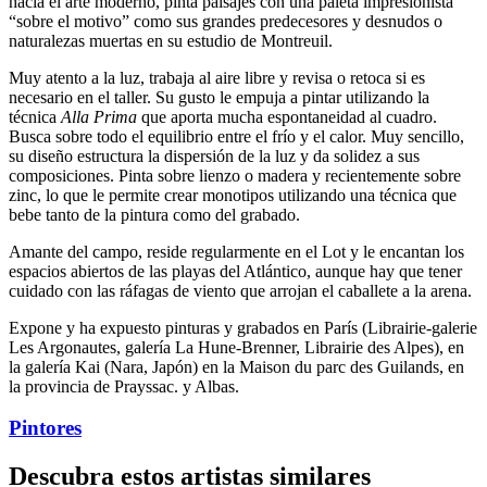
hacia el arte moderno, pinta paisajes con una paleta impresionista
“sobre el motivo” como sus grandes predecesores y desnudos o
naturalezas muertas en su estudio de Montreuil.
Muy atento a la luz, trabaja al aire libre y revisa o retoca si es
necesario en el taller. Su gusto le empuja a pintar utilizando la
técnica
Alla Prima
que aporta mucha espontaneidad al cuadro.
Busca sobre todo el equilibrio entre el frío y el calor. Muy sencillo,
su diseño estructura la dispersión de la luz y da solidez a sus
composiciones. Pinta sobre lienzo o madera y recientemente sobre
zinc, lo que le permite crear monotipos utilizando una técnica que
bebe tanto de la pintura como del grabado.
Amante del campo, reside regularmente en el Lot y le encantan los
espacios abiertos de las playas del Atlántico, aunque hay que tener
cuidado con las ráfagas de viento que arrojan el caballete a la arena.
Expone y ha expuesto pinturas y grabados en París (Librairie-galerie
Les Argonautes, galería La Hune-Brenner, Librairie des Alpes), en
la galería Kai (Nara, Japón) en la Maison du parc des Guilands, en
la provincia de Prayssac. y Albas.
Pintores
Descubra estos artistas similares