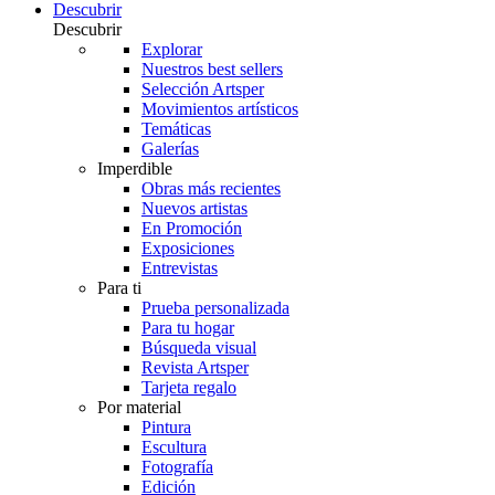
Descubrir
Descubrir
Explorar
Nuestros best sellers
Selección Artsper
Movimientos artísticos
Temáticas
Galerías
Imperdible
Obras más recientes
Nuevos artistas
En Promoción
Exposiciones
Entrevistas
Para ti
Prueba personalizada
Para tu hogar
Búsqueda visual
Revista Artsper
Tarjeta regalo
Por material
Pintura
Escultura
Fotografía
Edición