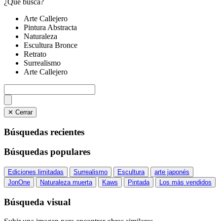
¿Qué busca?
Arte Callejero
Pintura Abstracta
Naturaleza
Escultura Bronce
Retrato
Surrealismo
Arte Callejero
✕ Cerrar
Búsquedas recientes
Búsquedas populares
Ediciones limitadas
Surrealismo
Escultura
arte japonés
JonOne
Naturaleza muerta
Kaws
Pintada
Los más vendidos
Búsqueda visual