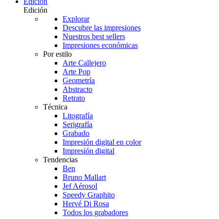
Edición
Edición
Explorar
Descubre las impresiones
Nuestros best sellers
Impresiones económicas
Por estilo
Arte Callejero
Arte Pop
Geometría
Abstracto
Retrato
Técnica
Litografía
Serigrafía
Grabado
Impresión digital en color
Impresión digital
Tendencias
Ben
Bruno Mallart
Jef Aérosol
Speedy Graphito
Hervé Di Rosa
Todos los grabadores