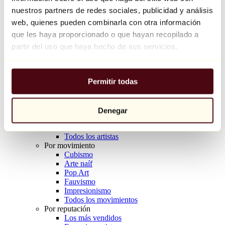
Balloon Dog (Orange)
nuestros partners de redes sociales, publicidad y análisis
Jeff Koons
web, quienes pueden combinarla con otra información
que les haya proporcionado o que hayan recopilado a
10.000 €
partir del uso que haya hecho de sus servicios.
Descubrir
Artistas
Artistas
Permitir todas
Explorar
Todos los pintores
Todos los escultores
Todos los fotógrafos
Denegar
Todos los dibujantes
Todos los diseñadores
Todos los artistas
Por movimiento
Cubismo
Arte naíf
Pop Art
Fauvismo
Impresionismo
Todos los movimientos
Por reputación
Los más vendidos