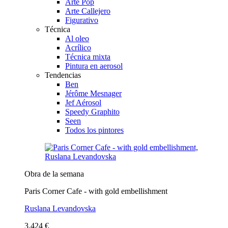
Arte Pop
Arte Callejero
Figurativo
Técnica
Al oleo
Acrílico
Técnica mixta
Pintura en aerosol
Tendencias
Ben
Jérôme Mesnager
Jef Aérosol
Speedy Graphito
Seen
Todos los pintores
Obra de la semana
Paris Corner Cafe - with gold embellishment
Ruslana Levandovska
3.424 €