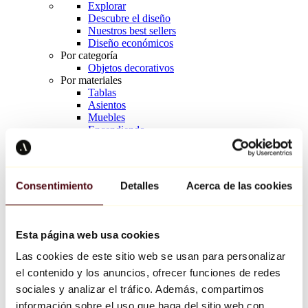
Explorar
Descubre el diseño
Nuestros best sellers
Diseño económicos
Por categoría
Objetos decorativos
Por materiales
Tablas
Asientos
Muebles
Encendiendo
Arte de la mesa
Cerámico
Tendencias
Richard Orlinski
Consentimiento
Detalles
Acerca de las cookies
Keith Haring
Jeff Koons
Yayoi Kusama
Jean-Michel Basquiat
Esta página web usa cookies
Todos los diseñadores
Las cookies de este sitio web se usan para personalizar
el contenido y los anuncios, ofrecer funciones de redes
Obra de la semana
sociales y analizar el tráfico. Además, compartimos
información sobre el uso que haga del sitio web con