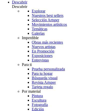
Descubrir
Descubrir
Explorar
Nuestros best sellers
Selección Artsper
Movimientos artísticos
Temáticas
Galerías
Imperdible
Obras más recientes
Nuevos artistas
En Promoción
Exposiciones
Entrevistas
Para ti
Prueba personalizada
Para tu hogar
Búsqueda visual
Revista Artsper
Tarjeta regalo
Por material
Pintura
Escultura
Fotografía
Edición