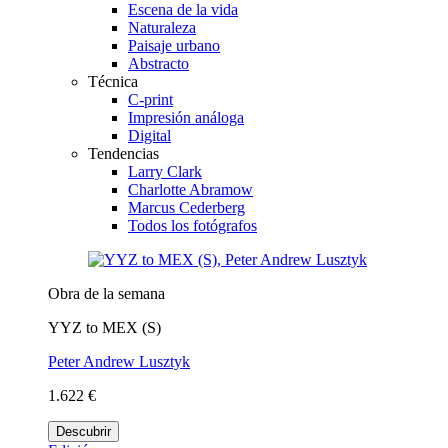
Escena de la vida
Naturaleza
Paisaje urbano
Abstracto
Técnica
C-print
Impresión análoga
Digital
Tendencias
Larry Clark
Charlotte Abramow
Marcus Cederberg
Todos los fotógrafos
Obra de la semana
YYZ to MEX (S)
Peter Andrew Lusztyk
1.622 €
Descubrir