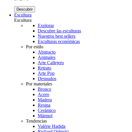
Descubrir
Escultura
Escultura
Explorar
Descubre las esculturas
Nuestros best sellers
Esculturas económicas
Por estilo
Abstracto
Animales
Arte Callejero
Retrato
Arte Pop
Desnudos
Por materiales
Bronce
Acero
Madera
Resina
Cerámico
Mármol
Tendencias
Valérie Hadida
Richard Orlinski