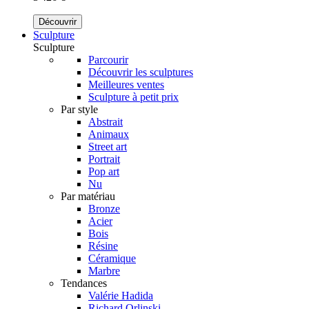
Découvrir
Sculpture
Sculpture
Parcourir
Découvrir les sculptures
Meilleures ventes
Sculpture à petit prix
Par style
Abstrait
Animaux
Street art
Portrait
Pop art
Nu
Par matériau
Bronze
Acier
Bois
Résine
Céramique
Marbre
Tendances
Valérie Hadida
Richard Orlinski