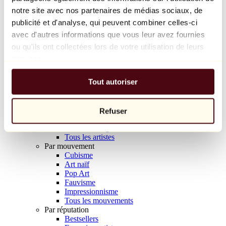
Balloon Dog (Orange)
notre site avec nos partenaires de médias sociaux, de
Jeff Koons
publicité et d'analyse, qui peuvent combiner celles-ci
avec d'autres informations que vous leur avez fournies
10 000 €
ou qu'ils ont collectées lors de votre utilisation de leurs
Découvrir
services.
Artistes
Artistes
Tout autoriser
Parcourir
Tous les peintres
Tous les sculpteurs
Tous les photographes
Refuser
Tous les dessinateurs
Tous les designers
Tous les artistes
Par mouvement
Cubisme
Art naïf
Pop Art
Fauvisme
Impressionnisme
Tous les mouvements
Par réputation
Bestsellers