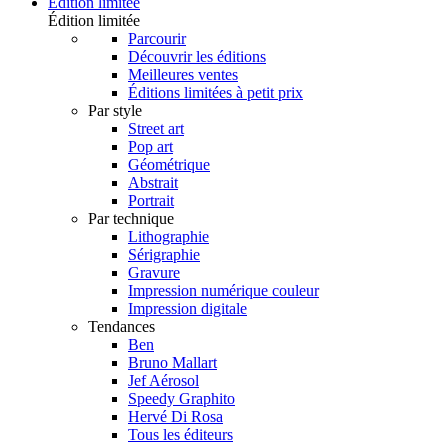
Édition limitée
Édition limitée
Parcourir
Découvrir les éditions
Meilleures ventes
Éditions limitées à petit prix
Par style
Street art
Pop art
Géométrique
Abstrait
Portrait
Par technique
Lithographie
Sérigraphie
Gravure
Impression numérique couleur
Impression digitale
Tendances
Ben
Bruno Mallart
Jef Aérosol
Speedy Graphito
Hervé Di Rosa
Tous les éditeurs