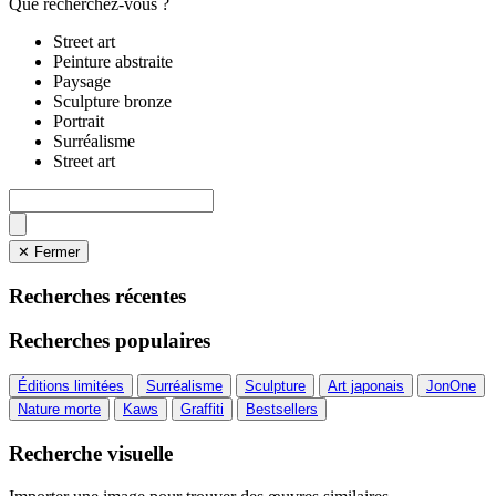
Que recherchez-vous ?
Street art
Peinture abstraite
Paysage
Sculpture bronze
Portrait
Surréalisme
Street art
✕ Fermer
Recherches récentes
Recherches populaires
Éditions limitées
Surréalisme
Sculpture
Art japonais
JonOne
Nature morte
Kaws
Graffiti
Bestsellers
Recherche visuelle