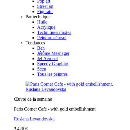
Pop art
Street art
Figuratif
Par technique
Huile
Acrylique
Techniques mixtes
Peinture aérosol
Tendances
Ben
Jérôme Mesnager
Jef Aérosol
Speedy Graphito
Seen
Tous les peintres
Œuvre de la semaine
Paris Corner Cafe - with gold embellishment
Ruslana Levandovska
3 426 €