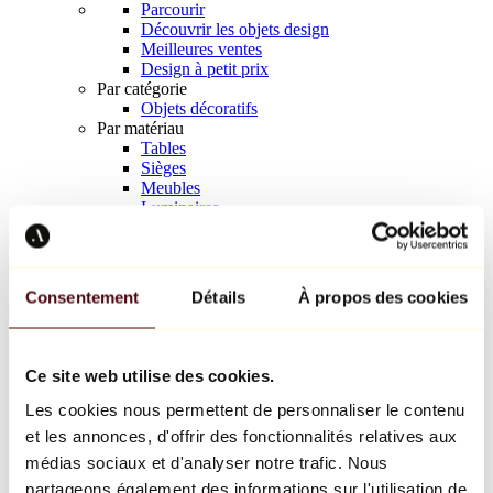
Parcourir
Découvrir les objets design
Meilleures ventes
Design à petit prix
Par catégorie
Objets décoratifs
Par matériau
Tables
Sièges
Meubles
Luminaires
Art de la table
Céramique
Tendances
Richard Orlinski
Consentement
Détails
À propos des cookies
Keith Haring
Jeff Koons
Yayoi Kusama
Jean-Michel Basquiat
Ce site web utilise des cookies.
Tous les designers
Les cookies nous permettent de personnaliser le contenu
et les annonces, d'offrir des fonctionnalités relatives aux
Œuvre de la semaine
médias sociaux et d'analyser notre trafic. Nous
partageons également des informations sur l'utilisation de