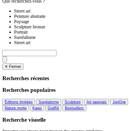
Que recherchez-vous ?
Street art
Peinture abstraite
Paysage
Sculpture bronze
Portrait
Surréalisme
Street art
✕ Fermer
Recherches récentes
Recherches populaires
Éditions limitées
Surréalisme
Sculpture
Art japonais
JonOne
Nature morte
Kaws
Graffiti
Bestsellers
Recherche visuelle