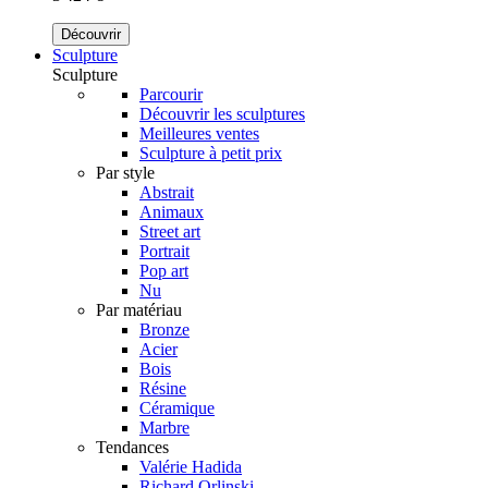
Découvrir
Sculpture
Sculpture
Parcourir
Découvrir les sculptures
Meilleures ventes
Sculpture à petit prix
Par style
Abstrait
Animaux
Street art
Portrait
Pop art
Nu
Par matériau
Bronze
Acier
Bois
Résine
Céramique
Marbre
Tendances
Valérie Hadida
Richard Orlinski