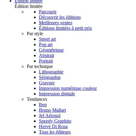
Édition limitée
Édition limitée
Parcourir
Découvrir les éditions
Meilleures ventes
Éditions limitées à petit prix
Par style
Street art
Pop art
Géométrique
Abstrait
Portrait
Par technique
Lithographie
Sérigraphie
Gravure
Impression numérique couleur
Impression digitale
Tendances
Ben
Bruno Mallart
Jef Aérosol
Speedy Graphito
Hervé Di Rosa
Tous les éditeurs