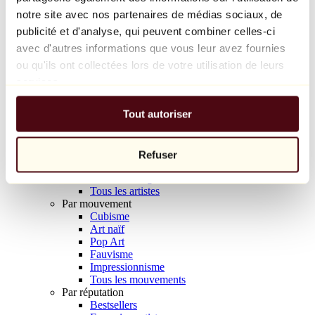
Balloon Dog (Orange)
notre site avec nos partenaires de médias sociaux, de
Jeff Koons
publicité et d'analyse, qui peuvent combiner celles-ci
avec d'autres informations que vous leur avez fournies
10 000 €
ou qu'ils ont collectées lors de votre utilisation de leurs
Découvrir
services.
Artistes
Artistes
Tout autoriser
Parcourir
Tous les peintres
Tous les sculpteurs
Tous les photographes
Refuser
Tous les dessinateurs
Tous les designers
Tous les artistes
Par mouvement
Cubisme
Art naïf
Pop Art
Fauvisme
Impressionnisme
Tous les mouvements
Par réputation
Bestsellers