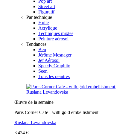
Pop art
Street art
Figuratif
Par technique
Huile
Acrylique
Techniques mixtes
Peinture aérosol
Tendances
Ben
Jérôme Mesnager
Jef Aérosol
Speedy Graphito
Seen
Tous les peintres
Œuvre de la semaine
Paris Corner Cafe - with gold embellishment
Ruslana Levandovska
3 424 €