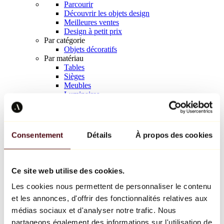
Parcourir
Découvrir les objets design
Meilleures ventes
Design à petit prix
Par catégorie
Objets décoratifs
Par matériau
Tables
Sièges
Meubles
Luminaires
Art de la table
Céramique
Tendances
Richard Orlinski
Consentement
Détails
À propos des cookies
Keith Haring
Jeff Koons
Yayoi Kusama
Jean-Michel Basquiat
Ce site web utilise des cookies.
Tous les designers
Les cookies nous permettent de personnaliser le contenu
et les annonces, d'offrir des fonctionnalités relatives aux
Œuvre de la semaine
médias sociaux et d'analyser notre trafic. Nous
partageons également des informations sur l'utilisation de