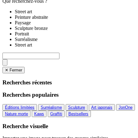
Que recherchez-vous ?
Street art
Peinture abstraite
Paysage
Sculpture bronze
Portrait
Surréalisme
Street art
✕ Fermer
Recherches récentes
Recherches populaires
Éditions limitées
Surréalisme
Sculpture
Art japonais
JonOne
Nature morte
Kaws
Graffiti
Bestsellers
Recherche visuelle