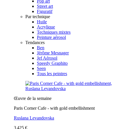
Pop art
Street art
Figuratif
Par technique
Huile
Acrylique
Techniques mixtes
Peinture aérosol
Tendances
Ben
Jérôme Mesnager
Jef Aérosol
Speedy Graphito
Seen
Tous les peintres
Œuvre de la semaine
Paris Corner Cafe - with gold embellishment
Ruslana Levandovska
3 425 €