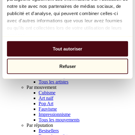
Balloon Dog (Orange)
notre site avec nos partenaires de médias sociaux, de
Jeff Koons
publicité et d'analyse, qui peuvent combiner celles-ci
avec d'autres informations que vous leur avez fournies
10 000 €
ou qu'ils ont collectées lors de votre utilisation de leurs
Découvrir
services.
Artistes
Artistes
Tout autoriser
Parcourir
Tous les peintres
Tous les sculpteurs
Tous les photographes
Refuser
Tous les dessinateurs
Tous les designers
Tous les artistes
Par mouvement
Cubisme
Art naïf
Pop Art
Fauvisme
Impressionnisme
Tous les mouvements
Par réputation
Bestsellers