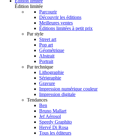
Édition limitée
Édition limitée
Parcourir
Découvrir les éditions
Meilleures ventes
Éditions limitées à petit prix
Par style
Street art
Pop art
Géométrique
Abstrait
Portrait
Par technique
Lithographie
Sérigraphie
Gravure
Impression numérique couleur
Impression digitale
Tendances
Ben
Bruno Mallart
Jef Aérosol
Speedy Graphito
Hervé Di Rosa
Tous les éditeurs