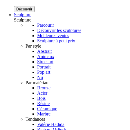
Découvrir
Sculpture
Sculpture
Parcourir
Découvrir les sculptures
Meilleures ventes
Sculpture à petit prix
Par style
Abstrait
Animaux
Street art
Portrait
Pop art
Nu
Par matériau
Bronze
Acier
Bois
Résine
Céramique
Marbre
Tendances
Valérie Hadida
Richard Orlinski