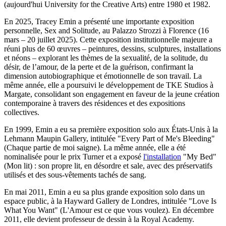
(aujourd'hui University for the Creative Arts) entre 1980 et 1982.
En 2025, Tracey Emin a présenté une importante exposition
personnelle, Sex and Solitude, au Palazzo Strozzi à Florence (16
mars – 20 juillet 2025). Cette exposition institutionnelle majeure a
réuni plus de 60 œuvres – peintures, dessins, sculptures, installations
et néons – explorant les thèmes de la sexualité, de la solitude, du
désir, de l’amour, de la perte et de la guérison, confirmant la
dimension autobiographique et émotionnelle de son travail. La
même année, elle a poursuivi le développement de TKE Studios à
Margate, consolidant son engagement en faveur de la jeune création
contemporaine à travers des résidences et des expositions
collectives.
En 1999, Emin a eu sa première exposition solo aux États-Unis à la
Lehmann Maupin Gallery, intitulée "Every Part of Me's Bleeding"
(Chaque partie de moi saigne). La même année, elle a été
nominalisée pour le prix Turner et a exposé
l'installation
"My Bed"
(Mon lit) : son propre lit, en désordre et sale, avec des préservatifs
utilisés et des sous-vêtements tachés de sang.
En mai 2011, Emin a eu sa plus grande exposition solo dans un
espace public, à la Hayward Gallery de Londres, intitulée "Love Is
What You Want" (L'Amour est ce que vous voulez). En décembre
2011, elle devient professeur de dessin à la Royal Academy.