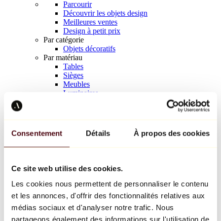
Parcourir
Découvrir les objets design
Meilleures ventes
Design à petit prix
Par catégorie
Objets décoratifs
Par matériau
Tables
Sièges
Meubles
Luminaires
Art de la table
Céramique
Tendances
Richard Orlinski
Consentement
Détails
À propos des cookies
Keith Haring
Jeff Koons
Yayoi Kusama
Jean-Michel Basquiat
Ce site web utilise des cookies.
Tous les designers
Les cookies nous permettent de personnaliser le contenu
et les annonces, d'offrir des fonctionnalités relatives aux
Œuvre de la semaine
médias sociaux et d'analyser notre trafic. Nous
partageons également des informations sur l'utilisation de