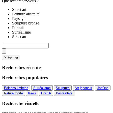
Que recherchez-vous ?
Street art
Peinture abstraite
Paysage
Sculpture bronze
Portrait
Surréalisme
Street art
✕ Fermer
Recherches récentes
Recherches populaires
Éditions limitées
Surréalisme
Sculpture
Art japonais
JonOne
Nature morte
Kaws
Graffiti
Bestsellers
Recherche visuelle