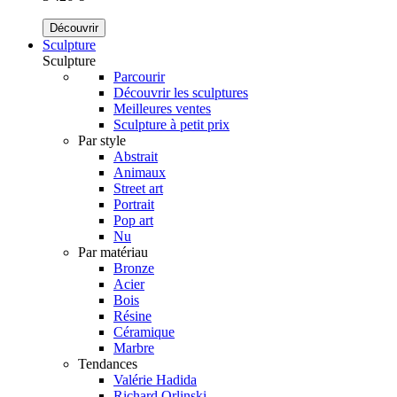
Découvrir
Sculpture
Sculpture
Parcourir
Découvrir les sculptures
Meilleures ventes
Sculpture à petit prix
Par style
Abstrait
Animaux
Street art
Portrait
Pop art
Nu
Par matériau
Bronze
Acier
Bois
Résine
Céramique
Marbre
Tendances
Valérie Hadida
Richard Orlinski