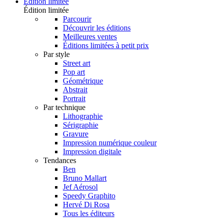
Édition limitée
Édition limitée
Parcourir
Découvrir les éditions
Meilleures ventes
Éditions limitées à petit prix
Par style
Street art
Pop art
Géométrique
Abstrait
Portrait
Par technique
Lithographie
Sérigraphie
Gravure
Impression numérique couleur
Impression digitale
Tendances
Ben
Bruno Mallart
Jef Aérosol
Speedy Graphito
Hervé Di Rosa
Tous les éditeurs