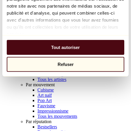
Balloon Dog (Orange)
notre site avec nos partenaires de médias sociaux, de
Jeff Koons
publicité et d'analyse, qui peuvent combiner celles-ci
avec d'autres informations que vous leur avez fournies
10 000 €
ou qu'ils ont collectées lors de votre utilisation de leurs
Découvrir
services.
Artistes
Artistes
Tout autoriser
Parcourir
Tous les peintres
Tous les sculpteurs
Tous les photographes
Refuser
Tous les dessinateurs
Tous les designers
Tous les artistes
Par mouvement
Cubisme
Art naïf
Pop Art
Fauvisme
Impressionnisme
Tous les mouvements
Par réputation
Bestsellers