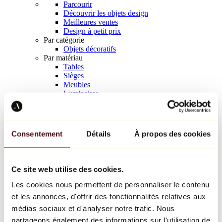
Parcourir
Découvrir les objets design
Meilleures ventes
Design à petit prix
Par catégorie
Objets décoratifs
Par matériau
Tables
Sièges
Meubles
Luminaires
Art de la table
Céramique
Tendances
Richard Orlinski
Consentement
Détails
À propos des cookies
Keith Haring
Jeff Koons
Yayoi Kusama
Jean-Michel Basquiat
Ce site web utilise des cookies.
Tous les designers
Les cookies nous permettent de personnaliser le contenu
et les annonces, d'offrir des fonctionnalités relatives aux
Œuvre de la semaine
médias sociaux et d'analyser notre trafic. Nous
partageons également des informations sur l'utilisation de