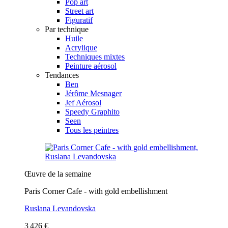
Pop art
Street art
Figuratif
Par technique
Huile
Acrylique
Techniques mixtes
Peinture aérosol
Tendances
Ben
Jérôme Mesnager
Jef Aérosol
Speedy Graphito
Seen
Tous les peintres
Œuvre de la semaine
Paris Corner Cafe - with gold embellishment
Ruslana Levandovska
3 426 €