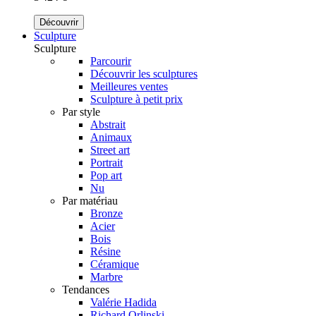
Découvrir
Sculpture
Sculpture
Parcourir
Découvrir les sculptures
Meilleures ventes
Sculpture à petit prix
Par style
Abstrait
Animaux
Street art
Portrait
Pop art
Nu
Par matériau
Bronze
Acier
Bois
Résine
Céramique
Marbre
Tendances
Valérie Hadida
Richard Orlinski