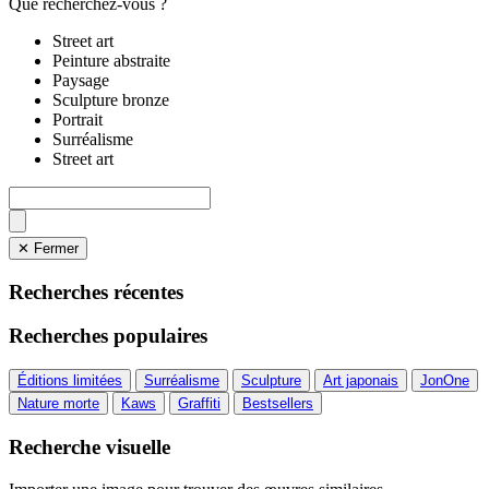
Que recherchez-vous ?
Street art
Peinture abstraite
Paysage
Sculpture bronze
Portrait
Surréalisme
Street art
✕ Fermer
Recherches récentes
Recherches populaires
Éditions limitées
Surréalisme
Sculpture
Art japonais
JonOne
Nature morte
Kaws
Graffiti
Bestsellers
Recherche visuelle