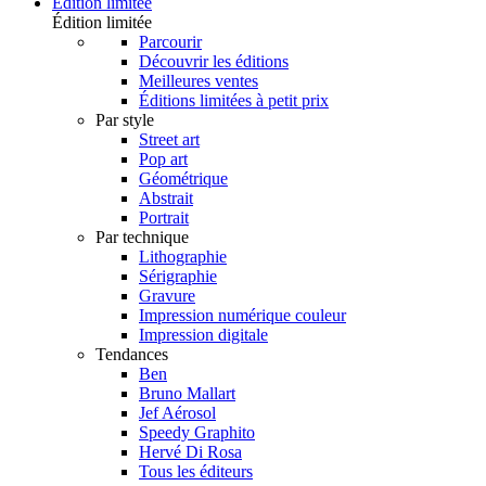
Édition limitée
Édition limitée
Parcourir
Découvrir les éditions
Meilleures ventes
Éditions limitées à petit prix
Par style
Street art
Pop art
Géométrique
Abstrait
Portrait
Par technique
Lithographie
Sérigraphie
Gravure
Impression numérique couleur
Impression digitale
Tendances
Ben
Bruno Mallart
Jef Aérosol
Speedy Graphito
Hervé Di Rosa
Tous les éditeurs