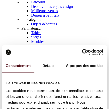
Parcourir
Découvrir les objets design
Meilleures ventes
Design à petit prix
Par catégorie
Objets décoratifs
Par matériau
Tables
Sièges
Meubles
Luminaires
Art de la table
Céramique
Tendances
Richard Orlinski
Consentement
Détails
À propos des cookies
Keith Haring
Jeff Koons
Yayoi Kusama
Jean-Michel Basquiat
Ce site web utilise des cookies.
Tous les designers
Les cookies nous permettent de personnaliser le contenu
et les annonces, d'offrir des fonctionnalités relatives aux
Œuvre de la semaine
médias sociaux et d'analyser notre trafic. Nous
partageons également des informations sur l'utilisation de