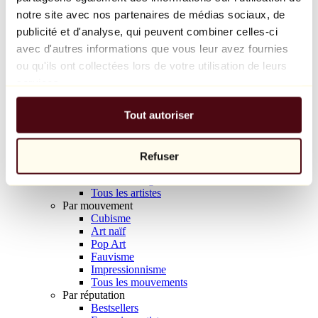
Balloon Dog (Orange)
notre site avec nos partenaires de médias sociaux, de
Jeff Koons
publicité et d'analyse, qui peuvent combiner celles-ci
avec d'autres informations que vous leur avez fournies
10 000 €
ou qu'ils ont collectées lors de votre utilisation de leurs
Découvrir
services.
Artistes
Artistes
Tout autoriser
Parcourir
Tous les peintres
Tous les sculpteurs
Tous les photographes
Refuser
Tous les dessinateurs
Tous les designers
Tous les artistes
Par mouvement
Cubisme
Art naïf
Pop Art
Fauvisme
Impressionnisme
Tous les mouvements
Par réputation
Bestsellers