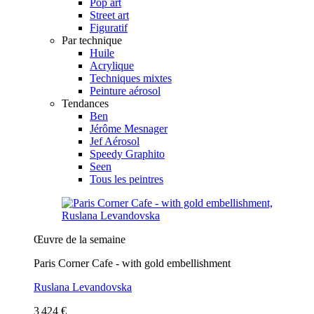
Pop art
Street art
Figuratif
Par technique
Huile
Acrylique
Techniques mixtes
Peinture aérosol
Tendances
Ben
Jérôme Mesnager
Jef Aérosol
Speedy Graphito
Seen
Tous les peintres
Œuvre de la semaine
Paris Corner Cafe - with gold embellishment
Ruslana Levandovska
3 424 €