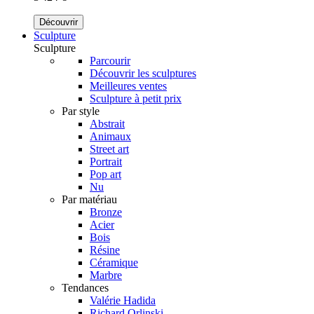
Découvrir
Sculpture
Sculpture
Parcourir
Découvrir les sculptures
Meilleures ventes
Sculpture à petit prix
Par style
Abstrait
Animaux
Street art
Portrait
Pop art
Nu
Par matériau
Bronze
Acier
Bois
Résine
Céramique
Marbre
Tendances
Valérie Hadida
Richard Orlinski