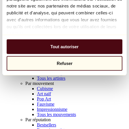
Balloon Dog (Orange)
notre site avec nos partenaires de médias sociaux, de
Jeff Koons
publicité et d'analyse, qui peuvent combiner celles-ci
avec d'autres informations que vous leur avez fournies
10 000 €
ou qu'ils ont collectées lors de votre utilisation de leurs
Découvrir
services.
Artistes
Artistes
Tout autoriser
Parcourir
Tous les peintres
Tous les sculpteurs
Tous les photographes
Refuser
Tous les dessinateurs
Tous les designers
Tous les artistes
Par mouvement
Cubisme
Art naïf
Pop Art
Fauvisme
Impressionnisme
Tous les mouvements
Par réputation
Bestsellers