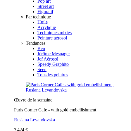
Pop art
Street art
Figuratif
Par technique
Huile
Acrylique
Techniques mixtes
Peinture aérosol
Tendances
Ben
Jérôme Mesnager
Jef Aérosol
Speedy Graphito
Seen
Tous les peintres
Œuvre de la semaine
Paris Corner Cafe - with gold embellishment
Ruslana Levandovska
3 424 €