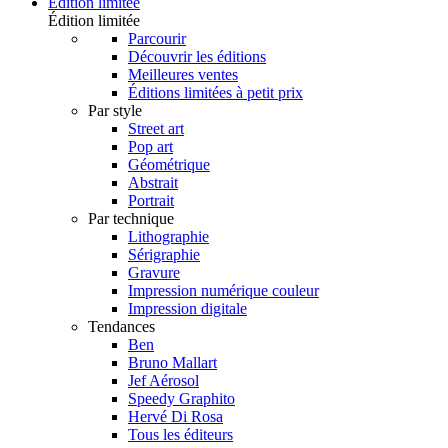
Édition limitée
Édition limitée
Parcourir
Découvrir les éditions
Meilleures ventes
Éditions limitées à petit prix
Par style
Street art
Pop art
Géométrique
Abstrait
Portrait
Par technique
Lithographie
Sérigraphie
Gravure
Impression numérique couleur
Impression digitale
Tendances
Ben
Bruno Mallart
Jef Aérosol
Speedy Graphito
Hervé Di Rosa
Tous les éditeurs