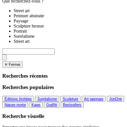
Que recherchez-vous ?
Street art
Peinture abstraite
Paysage
Sculpture bronze
Portrait
Surréalisme
Street art
✕ Fermer
Recherches récentes
Recherches populaires
Éditions limitées
Surréalisme
Sculpture
Art japonais
JonOne
Nature morte
Kaws
Graffiti
Bestsellers
Recherche visuelle