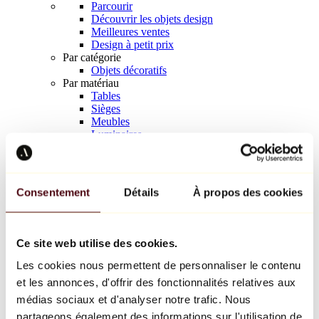
Parcourir
Découvrir les objets design
Meilleures ventes
Design à petit prix
Par catégorie
Objets décoratifs
Par matériau
Tables
Sièges
Meubles
Luminaires
Art de la table
Céramique
Tendances
Richard Orlinski
Consentement
Détails
À propos des cookies
Keith Haring
Jeff Koons
Yayoi Kusama
Jean-Michel Basquiat
Ce site web utilise des cookies.
Tous les designers
Les cookies nous permettent de personnaliser le contenu
et les annonces, d'offrir des fonctionnalités relatives aux
Œuvre de la semaine
médias sociaux et d'analyser notre trafic. Nous
partageons également des informations sur l'utilisation de