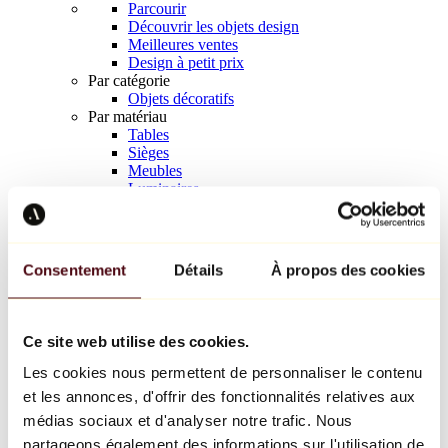
Parcourir
Découvrir les objets design
Meilleures ventes
Design à petit prix
Par catégorie
Objets décoratifs
Par matériau
Tables
Sièges
Meubles
Luminaires
Art de la table
Céramique
Tendances
Richard Orlinski
Consentement
Détails
À propos des cookies
Keith Haring
Jeff Koons
Yayoi Kusama
Jean-Michel Basquiat
Ce site web utilise des cookies.
Tous les designers
Les cookies nous permettent de personnaliser le contenu
et les annonces, d'offrir des fonctionnalités relatives aux
Œuvre de la semaine
médias sociaux et d'analyser notre trafic. Nous
partageons également des informations sur l'utilisation de