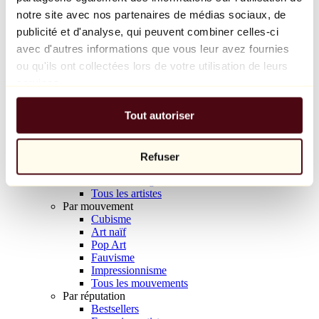
Balloon Dog (Orange)
notre site avec nos partenaires de médias sociaux, de
Jeff Koons
publicité et d'analyse, qui peuvent combiner celles-ci
avec d'autres informations que vous leur avez fournies
10 000 €
ou qu'ils ont collectées lors de votre utilisation de leurs
Découvrir
services.
Artistes
Artistes
Tout autoriser
Parcourir
Tous les peintres
Tous les sculpteurs
Tous les photographes
Refuser
Tous les dessinateurs
Tous les designers
Tous les artistes
Par mouvement
Cubisme
Art naïf
Pop Art
Fauvisme
Impressionnisme
Tous les mouvements
Par réputation
Bestsellers