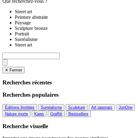
Que recherchez-vous ?
Street art
Peinture abstraite
Paysage
Sculpture bronze
Portrait
Surréalisme
Street art
✕ Fermer
Recherches récentes
Recherches populaires
Éditions limitées
Surréalisme
Sculpture
Art japonais
JonOne
Nature morte
Kaws
Graffiti
Bestsellers
Recherche visuelle