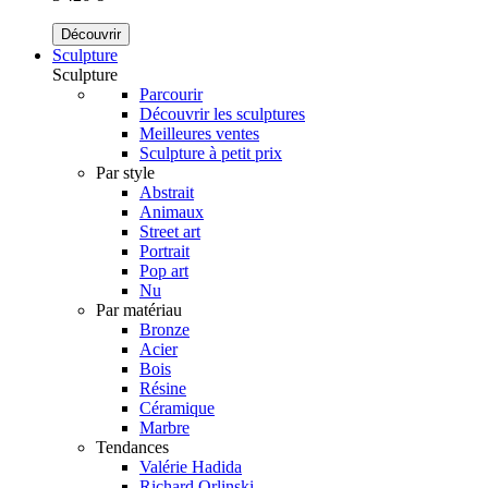
Découvrir
Sculpture
Sculpture
Parcourir
Découvrir les sculptures
Meilleures ventes
Sculpture à petit prix
Par style
Abstrait
Animaux
Street art
Portrait
Pop art
Nu
Par matériau
Bronze
Acier
Bois
Résine
Céramique
Marbre
Tendances
Valérie Hadida
Richard Orlinski