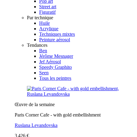
Pop art
Street art
Figuratif
Par technique
Huile
Acrylique
Techniques mixtes
Peinture aérosol
Tendances
Ben
Jérôme Mesnager
Jef Aérosol
Speedy Graphito
Seen
Tous les peintres
Œuvre de la semaine
Paris Corner Cafe - with gold embellishment
Ruslana Levandovska
3 426 €