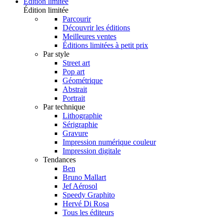
Édition limitée
Édition limitée
Parcourir
Découvrir les éditions
Meilleures ventes
Éditions limitées à petit prix
Par style
Street art
Pop art
Géométrique
Abstrait
Portrait
Par technique
Lithographie
Sérigraphie
Gravure
Impression numérique couleur
Impression digitale
Tendances
Ben
Bruno Mallart
Jef Aérosol
Speedy Graphito
Hervé Di Rosa
Tous les éditeurs