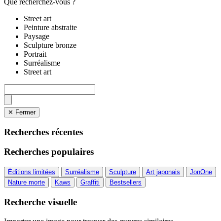
Que recherchez-vous ?
Street art
Peinture abstraite
Paysage
Sculpture bronze
Portrait
Surréalisme
Street art
✕ Fermer
Recherches récentes
Recherches populaires
Éditions limitées
Surréalisme
Sculpture
Art japonais
JonOne
Nature morte
Kaws
Graffiti
Bestsellers
Recherche visuelle