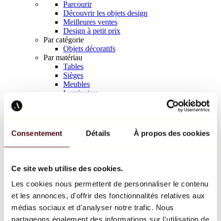
Parcourir
Découvrir les objets design
Meilleures ventes
Design à petit prix
Par catégorie
Objets décoratifs
Par matériau
Tables
Sièges
Meubles
Luminaires
Art de la table
Céramique
Tendances
Richard Orlinski
Consentement
Détails
À propos des cookies
Keith Haring
Jeff Koons
Yayoi Kusama
Jean-Michel Basquiat
Ce site web utilise des cookies.
Tous les designers
Les cookies nous permettent de personnaliser le contenu
et les annonces, d'offrir des fonctionnalités relatives aux
Œuvre de la semaine
médias sociaux et d'analyser notre trafic. Nous
partageons également des informations sur l'utilisation de