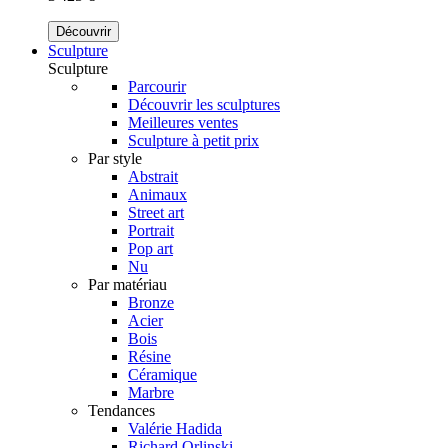
Découvrir
Sculpture
Sculpture
Parcourir
Découvrir les sculptures
Meilleures ventes
Sculpture à petit prix
Par style
Abstrait
Animaux
Street art
Portrait
Pop art
Nu
Par matériau
Bronze
Acier
Bois
Résine
Céramique
Marbre
Tendances
Valérie Hadida
Richard Orlinski