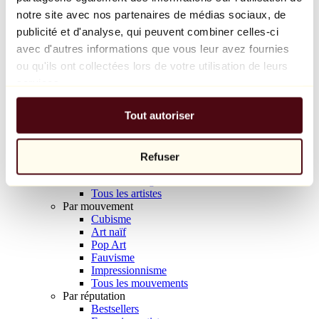
Balloon Dog (Orange)
notre site avec nos partenaires de médias sociaux, de
Jeff Koons
publicité et d'analyse, qui peuvent combiner celles-ci
avec d'autres informations que vous leur avez fournies
10 000 €
ou qu'ils ont collectées lors de votre utilisation de leurs
Découvrir
services.
Artistes
Artistes
Tout autoriser
Parcourir
Tous les peintres
Tous les sculpteurs
Tous les photographes
Refuser
Tous les dessinateurs
Tous les designers
Tous les artistes
Par mouvement
Cubisme
Art naïf
Pop Art
Fauvisme
Impressionnisme
Tous les mouvements
Par réputation
Bestsellers