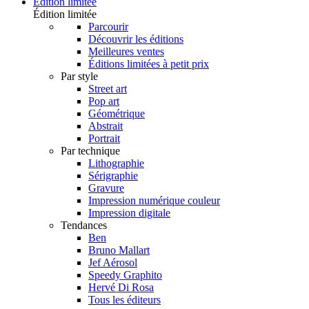
Édition limitée
Édition limitée
Parcourir
Découvrir les éditions
Meilleures ventes
Éditions limitées à petit prix
Par style
Street art
Pop art
Géométrique
Abstrait
Portrait
Par technique
Lithographie
Sérigraphie
Gravure
Impression numérique couleur
Impression digitale
Tendances
Ben
Bruno Mallart
Jef Aérosol
Speedy Graphito
Hervé Di Rosa
Tous les éditeurs