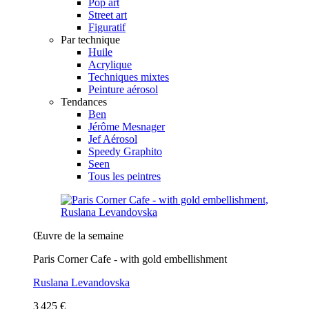
Pop art
Street art
Figuratif
Par technique
Huile
Acrylique
Techniques mixtes
Peinture aérosol
Tendances
Ben
Jérôme Mesnager
Jef Aérosol
Speedy Graphito
Seen
Tous les peintres
Œuvre de la semaine
Paris Corner Cafe - with gold embellishment
Ruslana Levandovska
3 425 €