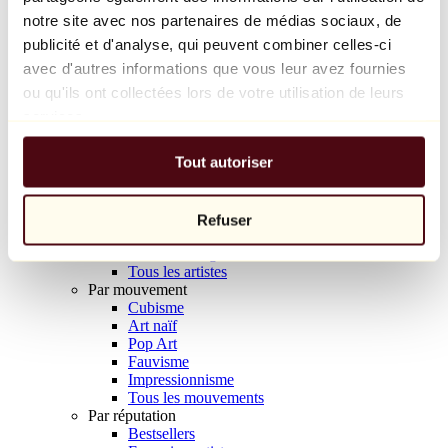
Balloon Dog (Orange)
notre site avec nos partenaires de médias sociaux, de
Jeff Koons
publicité et d'analyse, qui peuvent combiner celles-ci
avec d'autres informations que vous leur avez fournies
10 000 €
ou qu'ils ont collectées lors de votre utilisation de leurs
Découvrir
services.
Artistes
Artistes
Tout autoriser
Parcourir
Tous les peintres
Tous les sculpteurs
Tous les photographes
Refuser
Tous les dessinateurs
Tous les designers
Tous les artistes
Par mouvement
Cubisme
Art naïf
Pop Art
Fauvisme
Impressionnisme
Tous les mouvements
Par réputation
Bestsellers