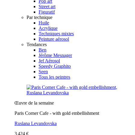
Pop art
Street art
Figuratif
Par technique
Huile
Acrylique
Techniques mixtes
Peinture aérosol
Tendances
Ben
Jérôme Mesnager
Jef Aérosol
Speedy Graphito
Seen
Tous les peintres
Œuvre de la semaine
Paris Corner Cafe - with gold embellishment
Ruslana Levandovska
3 424 €