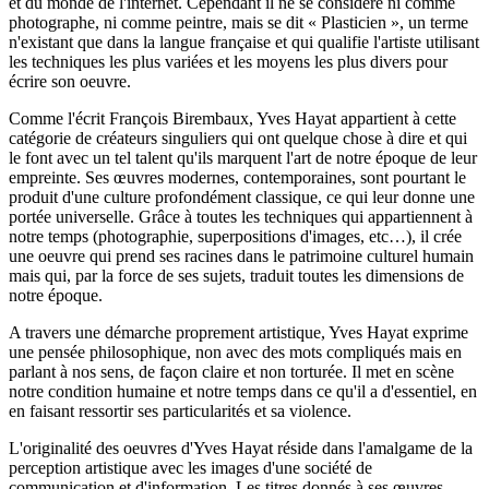
et du monde de l'internet. Cependant il ne se considère ni comme
photographe, ni comme peintre, mais se dit « Plasticien », un terme
n'existant que dans la langue française et qui qualifie l'artiste utilisant
les techniques les plus variées et les moyens les plus divers pour
écrire son oeuvre.
Comme l'écrit François Birembaux, Yves Hayat appartient à cette
catégorie de créateurs singuliers qui ont quelque chose à dire et qui
le font avec un tel talent qu'ils marquent l'art de notre époque de leur
empreinte. Ses œuvres modernes, contemporaines, sont pourtant le
produit d'une culture profondément classique, ce qui leur donne une
portée universelle. Grâce à toutes les techniques qui appartiennent à
notre temps (photographie, superpositions d'images, etc…), il crée
une oeuvre qui prend ses racines dans le patrimoine culturel humain
mais qui, par la force de ses sujets, traduit toutes les dimensions de
notre époque.
A travers une démarche proprement artistique, Yves Hayat exprime
une pensée philosophique, non avec des mots compliqués mais en
parlant à nos sens, de façon claire et non torturée. Il met en scène
notre condition humaine et notre temps dans ce qu'il a d'essentiel, en
en faisant ressortir ses particularités et sa violence.
L'originalité des oeuvres d'Yves Hayat réside dans l'amalgame de la
perception artistique avec les images d'une société de
communication et d'information. Les titres donnés à ses œuvres