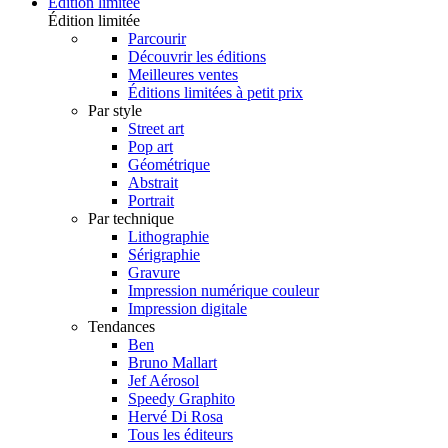
Édition limitée
Édition limitée
Parcourir
Découvrir les éditions
Meilleures ventes
Éditions limitées à petit prix
Par style
Street art
Pop art
Géométrique
Abstrait
Portrait
Par technique
Lithographie
Sérigraphie
Gravure
Impression numérique couleur
Impression digitale
Tendances
Ben
Bruno Mallart
Jef Aérosol
Speedy Graphito
Hervé Di Rosa
Tous les éditeurs