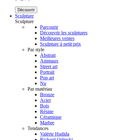
Découvrir
Sculpture
Sculpture
Parcourir
Découvrir les sculptures
Meilleures ventes
Sculpture à petit prix
Par style
Abstrait
Animaux
Street art
Portrait
Pop art
Nu
Par matériau
Bronze
Acier
Bois
Résine
Céramique
Marbre
Tendances
Valérie Hadida
Richard Orlinski