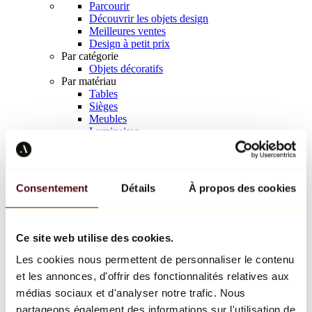
Parcourir
Découvrir les objets design
Meilleures ventes
Design à petit prix
Par catégorie
Objets décoratifs
Par matériau
Tables
Sièges
Meubles
Luminaires
Art de la table
Céramique
Tendances
Richard Orlinski
Consentement
Détails
À propos des cookies
Keith Haring
Jeff Koons
Yayoi Kusama
Jean-Michel Basquiat
Ce site web utilise des cookies.
Tous les designers
Les cookies nous permettent de personnaliser le contenu
et les annonces, d'offrir des fonctionnalités relatives aux
Œuvre de la semaine
médias sociaux et d'analyser notre trafic. Nous
partageons également des informations sur l'utilisation de