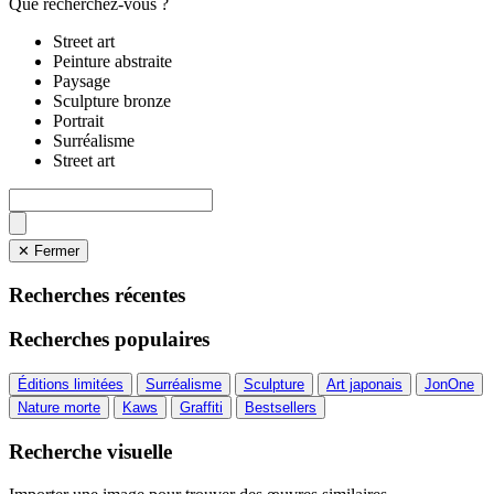
Que recherchez-vous ?
Street art
Peinture abstraite
Paysage
Sculpture bronze
Portrait
Surréalisme
Street art
✕ Fermer
Recherches récentes
Recherches populaires
Éditions limitées
Surréalisme
Sculpture
Art japonais
JonOne
Nature morte
Kaws
Graffiti
Bestsellers
Recherche visuelle