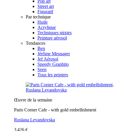
Pop art
Street art
Figuratif
Par technique
Huile
Acrylique
Techniques mixtes
Peinture aérosol
Tendances
Ben
Jérôme Mesnager
Jef Aérosol
Speedy Graphito
Seen
Tous les peintres
Œuvre de la semaine
Paris Corner Cafe - with gold embellishment
Ruslana Levandovska
3 426 €