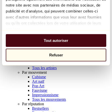
Balloon Dog (Orange)
notre site avec nos partenaires de médias sociaux, de
Jeff Koons
publicité et d'analyse, qui peuvent combiner celles-ci
avec d'autres informations que vous leur avez fournies
10 000 €
ou qu'ils ont collectées lors de votre utilisation de leurs
Découvrir
services.
Artistes
Artistes
Tout autoriser
Parcourir
Tous les peintres
Tous les sculpteurs
Tous les photographes
Refuser
Tous les dessinateurs
Tous les designers
Tous les artistes
Par mouvement
Cubisme
Art naïf
Pop Art
Fauvisme
Impressionnisme
Tous les mouvements
Par réputation
Bestsellers