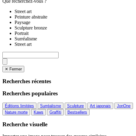
Que recherchez-vous ?
Street art
Peinture abstraite
Paysage
Sculpture bronze
Portrait
Surréalisme
Street art
✕ Fermer
Recherches récentes
Recherches populaires
Éditions limitées
Surréalisme
Sculpture
Art japonais
JonOne
Nature morte
Kaws
Graffiti
Bestsellers
Recherche visuelle