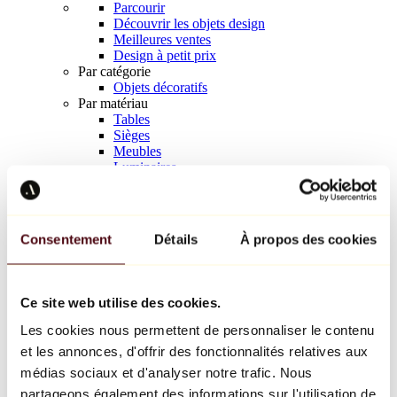
Parcourir
Découvrir les objets design
Meilleures ventes
Design à petit prix
Par catégorie
Objets décoratifs
Par matériau
Tables
Sièges
Meubles
Luminaires
Art de la table
Céramique
Tendances
Richard Orlinski
Consentement
Détails
À propos des cookies
Keith Haring
Jeff Koons
Yayoi Kusama
Jean-Michel Basquiat
Ce site web utilise des cookies.
Tous les designers
Les cookies nous permettent de personnaliser le contenu
et les annonces, d'offrir des fonctionnalités relatives aux
Œuvre de la semaine
médias sociaux et d'analyser notre trafic. Nous
partageons également des informations sur l'utilisation de