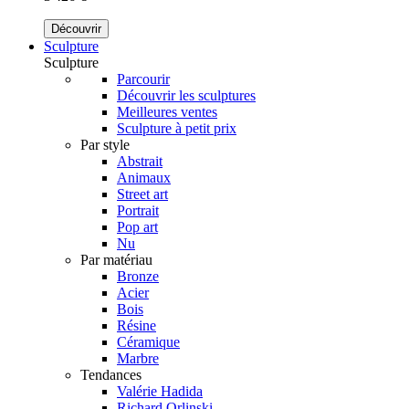
Découvrir
Sculpture
Sculpture
Parcourir
Découvrir les sculptures
Meilleures ventes
Sculpture à petit prix
Par style
Abstrait
Animaux
Street art
Portrait
Pop art
Nu
Par matériau
Bronze
Acier
Bois
Résine
Céramique
Marbre
Tendances
Valérie Hadida
Richard Orlinski