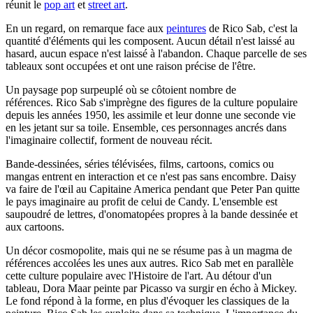
réunit le
pop art
et
street art
.
En un regard, on remarque face aux
peintures
de Rico Sab, c'est la
quantité d'éléments qui les composent. Aucun détail n'est laissé au
hasard, aucun espace n'est laissé à l'abandon. Chaque parcelle de ses
tableaux sont occupées et ont une raison précise de l'être.
Un paysage pop surpeuplé où se côtoient nombre de
références. Rico Sab s'imprègne des figures de la culture populaire
depuis les années 1950, les assimile et leur donne une seconde vie
en les jetant sur sa toile. Ensemble, ces personnages ancrés dans
l'imaginaire collectif, forment de nouveau récit.
Bande-dessinées, séries télévisées, films, cartoons, comics ou
mangas entrent en interaction et ce n'est pas sans encombre. Daisy
va faire de l'œil au Capitaine America pendant que Peter Pan quitte
le pays imaginaire au profit de celui de Candy. L'ensemble est
saupoudré de lettres, d'onomatopées propres à la bande dessinée et
aux cartoons.
Un décor cosmopolite, mais qui ne se résume pas à un magma de
références accolées les unes aux autres. Rico Sab met en parallèle
cette culture populaire avec l'Histoire de l'art. Au détour d'un
tableau, Dora Maar peinte par Picasso va surgir en écho à Mickey.
Le fond répond à la forme, en plus d'évoquer les classiques de la