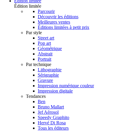
Édition limitée
Édition limitée
Parcourir
Découvrir les éditions
Meilleures ventes
Éditions limitées à petit prix
Par style
Street art
Pop art
Géométrique
Abstrait
Portrait
Par technique
Lithographie
Sérigraphie
Gravure
Impression numérique couleur
Impression digitale
Tendances
Ben
Bruno Mallart
Jef Aérosol
Speedy Graphito
Hervé Di Rosa
Tous les éditeurs