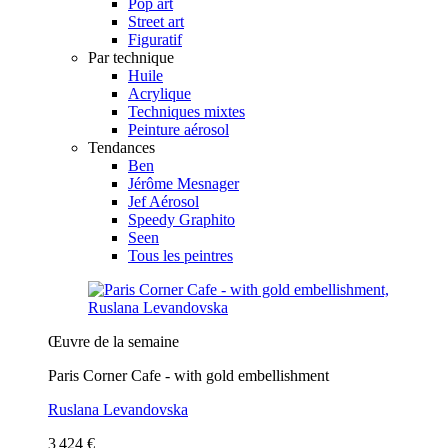
Pop art
Street art
Figuratif
Par technique
Huile
Acrylique
Techniques mixtes
Peinture aérosol
Tendances
Ben
Jérôme Mesnager
Jef Aérosol
Speedy Graphito
Seen
Tous les peintres
Œuvre de la semaine
Paris Corner Cafe - with gold embellishment
Ruslana Levandovska
3 424 €