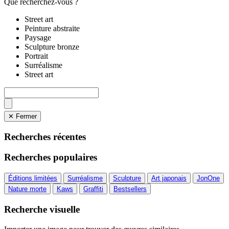
Que recherchez-vous ?
Street art
Peinture abstraite
Paysage
Sculpture bronze
Portrait
Surréalisme
Street art
✕ Fermer
Recherches récentes
Recherches populaires
Éditions limitées
Surréalisme
Sculpture
Art japonais
JonOne
Nature morte
Kaws
Graffiti
Bestsellers
Recherche visuelle