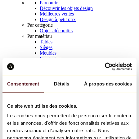
Parcourir
Découvrir les objets design
Meilleures ventes
Design à petit prix
Par catégorie
Objets décoratifs
Par matériau
Tables
Sièges
Meubles
Luminaires
Art de la table
Céramique
Tendances
Richard Orlinski
Consentement
Détails
À propos des cookies
Keith Haring
Jeff Koons
Yayoi Kusama
Jean-Michel Basquiat
Ce site web utilise des cookies.
Tous les designers
Les cookies nous permettent de personnaliser le contenu
et les annonces, d'offrir des fonctionnalités relatives aux
Œuvre de la semaine
médias sociaux et d'analyser notre trafic. Nous
partageons également des informations sur l'utilisation de