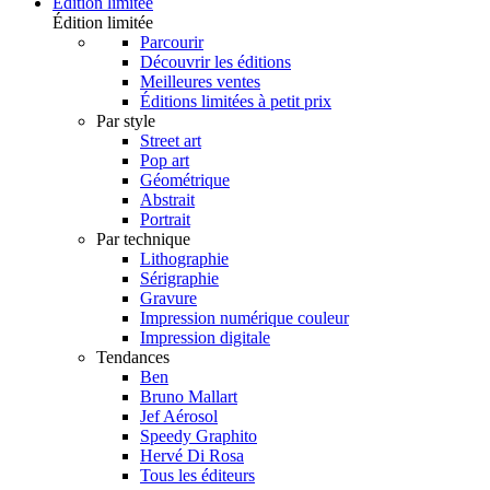
Édition limitée
Édition limitée
Parcourir
Découvrir les éditions
Meilleures ventes
Éditions limitées à petit prix
Par style
Street art
Pop art
Géométrique
Abstrait
Portrait
Par technique
Lithographie
Sérigraphie
Gravure
Impression numérique couleur
Impression digitale
Tendances
Ben
Bruno Mallart
Jef Aérosol
Speedy Graphito
Hervé Di Rosa
Tous les éditeurs