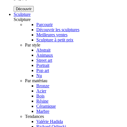
Découvrir
Sculpture
Sculpture
Parcourir
Découvrir les sculptures
Meilleures ventes
Sculpture à petit prix
Par style
Abstrait
Animaux
Street art
Portrait
Pop art
Nu
Par matériau
Bronze
Acier
Bois
Résine
Céramique
Marbre
Tendances
Valérie Hadida
Richard Orlinski