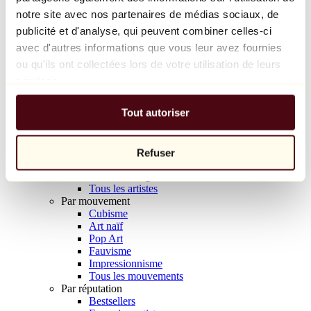
Balloon Dog (Orange)
notre site avec nos partenaires de médias sociaux, de
Jeff Koons
publicité et d'analyse, qui peuvent combiner celles-ci
avec d'autres informations que vous leur avez fournies
10 000 €
ou qu'ils ont collectées lors de votre utilisation de leurs
Découvrir
services.
Artistes
Artistes
Tout autoriser
Parcourir
Tous les peintres
Tous les sculpteurs
Tous les photographes
Refuser
Tous les dessinateurs
Tous les designers
Tous les artistes
Par mouvement
Cubisme
Art naïf
Pop Art
Fauvisme
Impressionnisme
Tous les mouvements
Par réputation
Bestsellers