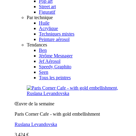
Pop art
Street art
Figuratif
Par technique
Huile
Acrylique
Techniques mixtes
Peinture aérosol
Tendances
Ben
Jérôme Mesnager
Jef Aérosol
Speedy Graphito
Seen
Tous les peintres
Œuvre de la semaine
Paris Corner Cafe - with gold embellishment
Ruslana Levandovska
3 424 €