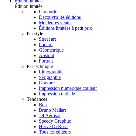
Édition limitée
Édition limitée
Parcourir
Découvrir les éditions
Meilleures ventes
Éditions limitées à petit prix
Par style
Street art
Pop art
Géométrique
Abstrait
Portrait
Par technique
Lithographie
Sérigraphie
Gravure
Impression numérique couleur
Impression digitale
Tendances
Ben
Bruno Mallart
Jef Aérosol
Speedy Graphito
Hervé Di Rosa
Tous les éditeurs