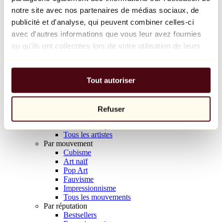
Balloon Dog (Orange)
notre site avec nos partenaires de médias sociaux, de
Jeff Koons
publicité et d'analyse, qui peuvent combiner celles-ci
avec d'autres informations que vous leur avez fournies
10 000 €
ou qu'ils ont collectées lors de votre utilisation de leurs
Découvrir
services.
Artistes
Artistes
Tout autoriser
Parcourir
Tous les peintres
Tous les sculpteurs
Tous les photographes
Refuser
Tous les dessinateurs
Tous les designers
Tous les artistes
Par mouvement
Cubisme
Art naïf
Pop Art
Fauvisme
Impressionnisme
Tous les mouvements
Par réputation
Bestsellers