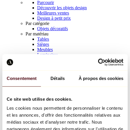
Parcourir
Découvrir les objets design
Meilleures ventes
Design à petit prix
Par catégorie
Objets décoratifs
Par matériau
Tables
Sièges
Meubles
Luminaires
Art de la table
Céramique
Tendances
Richard Orlinski
Consentement
Détails
À propos des cookies
Keith Haring
Jeff Koons
Yayoi Kusama
Jean-Michel Basquiat
Ce site web utilise des cookies.
Tous les designers
Les cookies nous permettent de personnaliser le contenu
et les annonces, d'offrir des fonctionnalités relatives aux
Œuvre de la semaine
médias sociaux et d'analyser notre trafic. Nous
partageons également des informations sur l'utilisation de