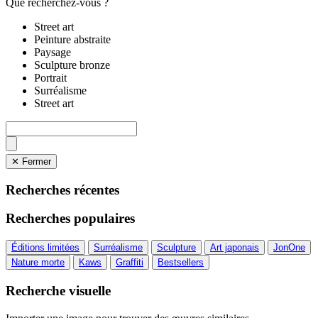
Que recherchez-vous ?
Street art
Peinture abstraite
Paysage
Sculpture bronze
Portrait
Surréalisme
Street art
✕ Fermer
Recherches récentes
Recherches populaires
Éditions limitées
Surréalisme
Sculpture
Art japonais
JonOne
Nature morte
Kaws
Graffiti
Bestsellers
Recherche visuelle