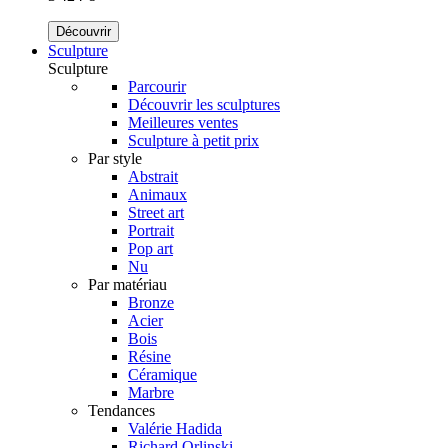
Découvrir
Sculpture
Sculpture
Parcourir
Découvrir les sculptures
Meilleures ventes
Sculpture à petit prix
Par style
Abstrait
Animaux
Street art
Portrait
Pop art
Nu
Par matériau
Bronze
Acier
Bois
Résine
Céramique
Marbre
Tendances
Valérie Hadida
Richard Orlinski