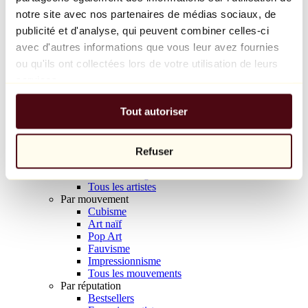
Balloon Dog (Orange)
notre site avec nos partenaires de médias sociaux, de
Jeff Koons
publicité et d'analyse, qui peuvent combiner celles-ci
avec d'autres informations que vous leur avez fournies
10 000 €
ou qu'ils ont collectées lors de votre utilisation de leurs
Découvrir
services.
Artistes
Artistes
Tout autoriser
Parcourir
Tous les peintres
Tous les sculpteurs
Tous les photographes
Refuser
Tous les dessinateurs
Tous les designers
Tous les artistes
Par mouvement
Cubisme
Art naïf
Pop Art
Fauvisme
Impressionnisme
Tous les mouvements
Par réputation
Bestsellers