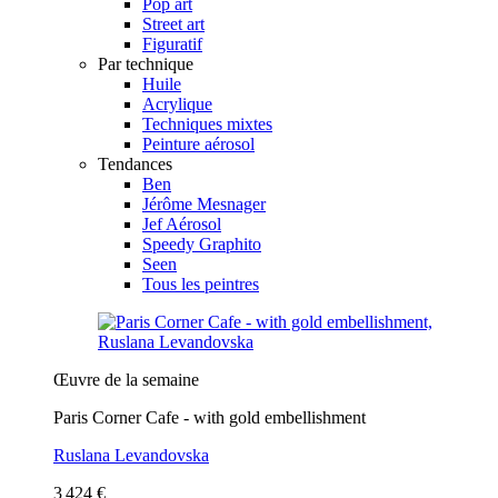
Pop art
Street art
Figuratif
Par technique
Huile
Acrylique
Techniques mixtes
Peinture aérosol
Tendances
Ben
Jérôme Mesnager
Jef Aérosol
Speedy Graphito
Seen
Tous les peintres
Œuvre de la semaine
Paris Corner Cafe - with gold embellishment
Ruslana Levandovska
3 424 €