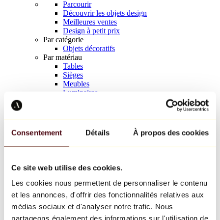
Parcourir
Découvrir les objets design
Meilleures ventes
Design à petit prix
Par catégorie
Objets décoratifs
Par matériau
Tables
Sièges
Meubles
Luminaires
Art de la table
Céramique
Tendances
Richard Orlinski
Consentement
Détails
À propos des cookies
Keith Haring
Jeff Koons
Yayoi Kusama
Jean-Michel Basquiat
Ce site web utilise des cookies.
Tous les designers
Les cookies nous permettent de personnaliser le contenu
et les annonces, d'offrir des fonctionnalités relatives aux
Œuvre de la semaine
médias sociaux et d'analyser notre trafic. Nous
partageons également des informations sur l'utilisation de