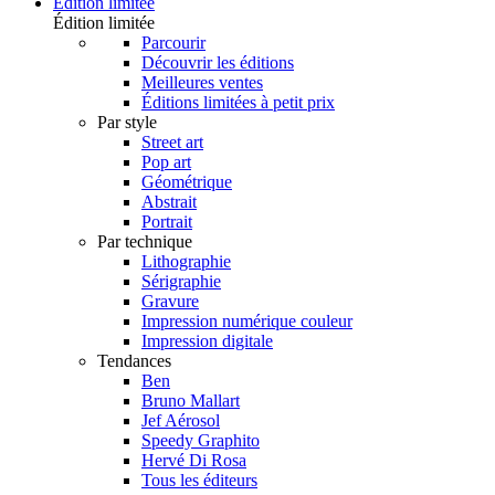
Édition limitée
Édition limitée
Parcourir
Découvrir les éditions
Meilleures ventes
Éditions limitées à petit prix
Par style
Street art
Pop art
Géométrique
Abstrait
Portrait
Par technique
Lithographie
Sérigraphie
Gravure
Impression numérique couleur
Impression digitale
Tendances
Ben
Bruno Mallart
Jef Aérosol
Speedy Graphito
Hervé Di Rosa
Tous les éditeurs