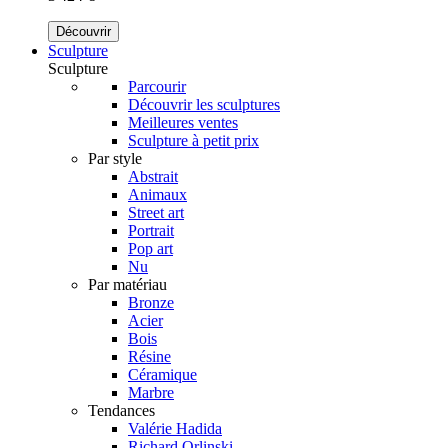
Découvrir
Sculpture
Sculpture
Parcourir
Découvrir les sculptures
Meilleures ventes
Sculpture à petit prix
Par style
Abstrait
Animaux
Street art
Portrait
Pop art
Nu
Par matériau
Bronze
Acier
Bois
Résine
Céramique
Marbre
Tendances
Valérie Hadida
Richard Orlinski