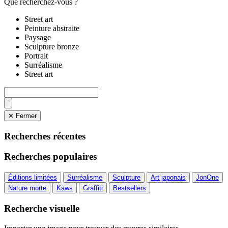
Que recherchez-vous ?
Street art
Peinture abstraite
Paysage
Sculpture bronze
Portrait
Surréalisme
Street art
✕ Fermer
Recherches récentes
Recherches populaires
Éditions limitées
Surréalisme
Sculpture
Art japonais
JonOne
Nature morte
Kaws
Graffiti
Bestsellers
Recherche visuelle