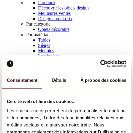
Parcourir
Découvrir les objets design
Meilleures ventes
Design à petit prix
Par catégorie
Objets décoratifs
Par matériau
Tables
Sièges
Meubles
Luminaires
Art de la table
Céramique
Tendances
Richard Orlinski
Consentement
Détails
À propos des cookies
Keith Haring
Jeff Koons
Yayoi Kusama
Jean-Michel Basquiat
Ce site web utilise des cookies.
Tous les designers
Les cookies nous permettent de personnaliser le contenu
et les annonces, d'offrir des fonctionnalités relatives aux
Œuvre de la semaine
médias sociaux et d'analyser notre trafic. Nous
partageons également des informations sur l'utilisation de