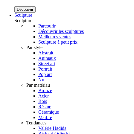
Découvrir
Sculpture
Sculpture
Parcourir
Découvrir les sculptures
Meilleures ventes
Sculpture à petit prix
Par style
Abstrait
Animaux
Street art
Portrait
Pop art
Nu
Par matériau
Bronze
Acier
Bois
Résine
Céramique
Marbre
Tendances
Valérie Hadida
Richard Orlinski