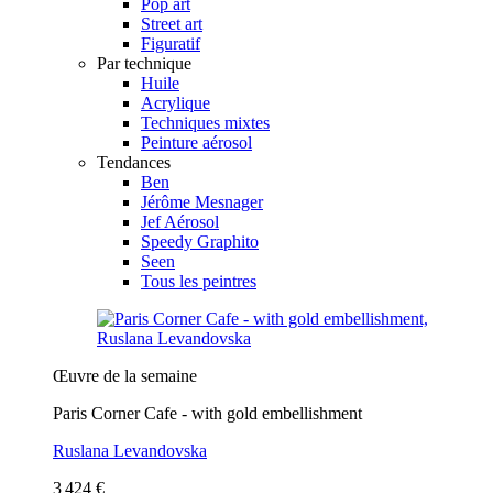
Pop art
Street art
Figuratif
Par technique
Huile
Acrylique
Techniques mixtes
Peinture aérosol
Tendances
Ben
Jérôme Mesnager
Jef Aérosol
Speedy Graphito
Seen
Tous les peintres
Œuvre de la semaine
Paris Corner Cafe - with gold embellishment
Ruslana Levandovska
3 424 €