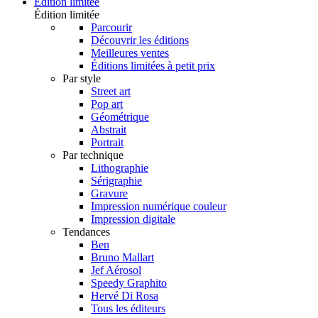
Édition limitée
Édition limitée
Parcourir
Découvrir les éditions
Meilleures ventes
Éditions limitées à petit prix
Par style
Street art
Pop art
Géométrique
Abstrait
Portrait
Par technique
Lithographie
Sérigraphie
Gravure
Impression numérique couleur
Impression digitale
Tendances
Ben
Bruno Mallart
Jef Aérosol
Speedy Graphito
Hervé Di Rosa
Tous les éditeurs