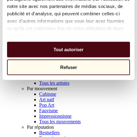
Balloon Dog (Orange)
notre site avec nos partenaires de médias sociaux, de
Jeff Koons
publicité et d'analyse, qui peuvent combiner celles-ci
avec d'autres informations que vous leur avez fournies
10 000 €
ou qu'ils ont collectées lors de votre utilisation de leurs
Découvrir
services.
Artistes
Artistes
Tout autoriser
Parcourir
Tous les peintres
Tous les sculpteurs
Tous les photographes
Refuser
Tous les dessinateurs
Tous les designers
Tous les artistes
Par mouvement
Cubisme
Art naïf
Pop Art
Fauvisme
Impressionnisme
Tous les mouvements
Par réputation
Bestsellers