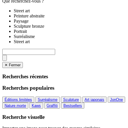
Que recherchez-vous ?
Street art
Peinture abstraite
Paysage
Sculpture bronze
Portrait
Surréalisme
Street art
✕ Fermer
Recherches récentes
Recherches populaires
Éditions limitées
Surréalisme
Sculpture
Art japonais
JonOne
Nature morte
Kaws
Graffiti
Bestsellers
Recherche visuelle