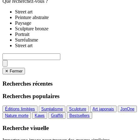
Que recherchez-vous ?
Street art
Peinture abstraite
Paysage
Sculpture bronze
Portrait
Surréalisme
Street art
✕ Fermer
Recherches récentes
Recherches populaires
Éditions limitées
Surréalisme
Sculpture
Art japonais
JonOne
Nature morte
Kaws
Graffiti
Bestsellers
Recherche visuelle