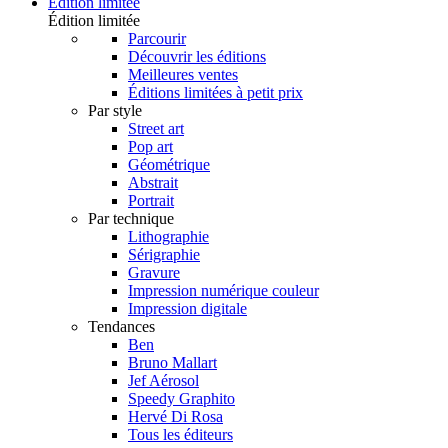
Édition limitée
Édition limitée
Parcourir
Découvrir les éditions
Meilleures ventes
Éditions limitées à petit prix
Par style
Street art
Pop art
Géométrique
Abstrait
Portrait
Par technique
Lithographie
Sérigraphie
Gravure
Impression numérique couleur
Impression digitale
Tendances
Ben
Bruno Mallart
Jef Aérosol
Speedy Graphito
Hervé Di Rosa
Tous les éditeurs