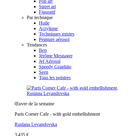
Pop art
Street art
Figuratif
Par technique
Huile
Acrylique
Techniques mixtes
Peinture aérosol
Tendances
Ben
Jérôme Mesnager
Jef Aérosol
Speedy Graphito
Seen
Tous les peintres
Œuvre de la semaine
Paris Corner Cafe - with gold embellishment
Ruslana Levandovska
3 435 €