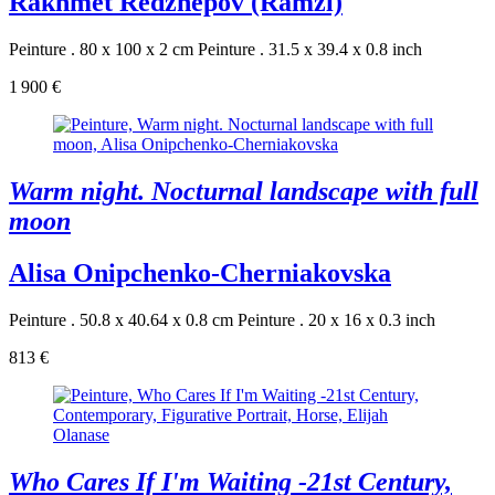
Rakhmet Redzhepov (Ramzi)
Peinture . 80 x 100 x 2 cm
Peinture . 31.5 x 39.4 x 0.8 inch
1 900 €
Warm night. Nocturnal landscape with full
moon
Alisa Onipchenko-Cherniakovska
Peinture . 50.8 x 40.64 x 0.8 cm
Peinture . 20 x 16 x 0.3 inch
813 €
Who Cares If I'm Waiting -21st Century,