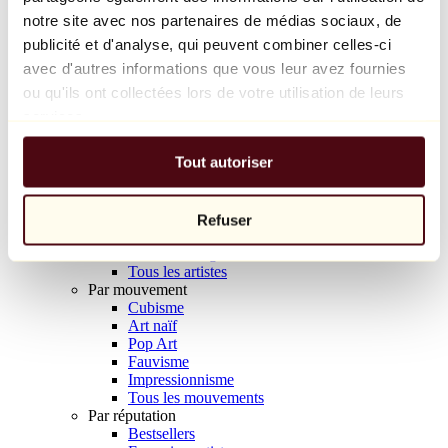
Balloon Dog (Orange)
notre site avec nos partenaires de médias sociaux, de
Jeff Koons
publicité et d'analyse, qui peuvent combiner celles-ci
avec d'autres informations que vous leur avez fournies
10 000 €
ou qu'ils ont collectées lors de votre utilisation de leurs
Découvrir
services.
Artistes
Artistes
Tout autoriser
Parcourir
Tous les peintres
Tous les sculpteurs
Tous les photographes
Refuser
Tous les dessinateurs
Tous les designers
Tous les artistes
Par mouvement
Cubisme
Art naïf
Pop Art
Fauvisme
Impressionnisme
Tous les mouvements
Par réputation
Bestsellers