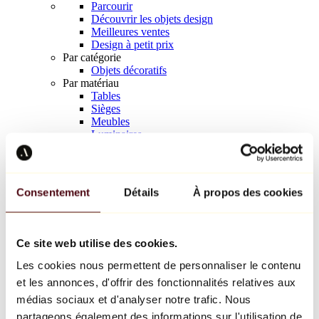
Parcourir
Découvrir les objets design
Meilleures ventes
Design à petit prix
Par catégorie
Objets décoratifs
Par matériau
Tables
Sièges
Meubles
Luminaires
Art de la table
Céramique
Tendances
Richard Orlinski
Consentement
Détails
À propos des cookies
Keith Haring
Jeff Koons
Yayoi Kusama
Jean-Michel Basquiat
Ce site web utilise des cookies.
Tous les designers
Les cookies nous permettent de personnaliser le contenu
et les annonces, d'offrir des fonctionnalités relatives aux
Œuvre de la semaine
médias sociaux et d'analyser notre trafic. Nous
partageons également des informations sur l'utilisation de