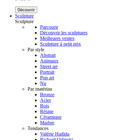
Découvrir
Sculpture
Sculpture
Parcourir
Découvrir les sculptures
Meilleures ventes
Sculpture à petit prix
Par style
Abstrait
Animaux
Street art
Portrait
Pop art
Nu
Par matériau
Bronze
Acier
Bois
Résine
Céramique
Marbre
Tendances
Valérie Hadida
Richard Orlinski