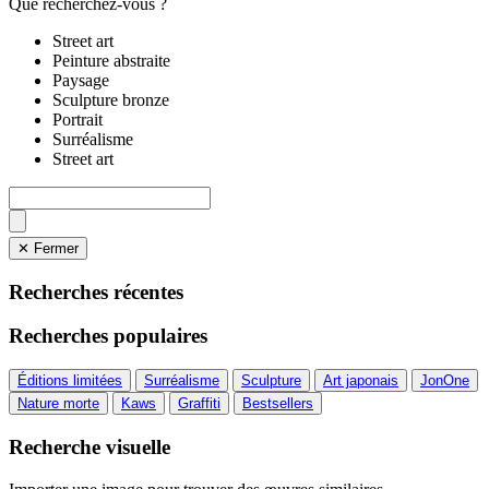
Que recherchez-vous ?
Street art
Peinture abstraite
Paysage
Sculpture bronze
Portrait
Surréalisme
Street art
✕ Fermer
Recherches récentes
Recherches populaires
Éditions limitées
Surréalisme
Sculpture
Art japonais
JonOne
Nature morte
Kaws
Graffiti
Bestsellers
Recherche visuelle