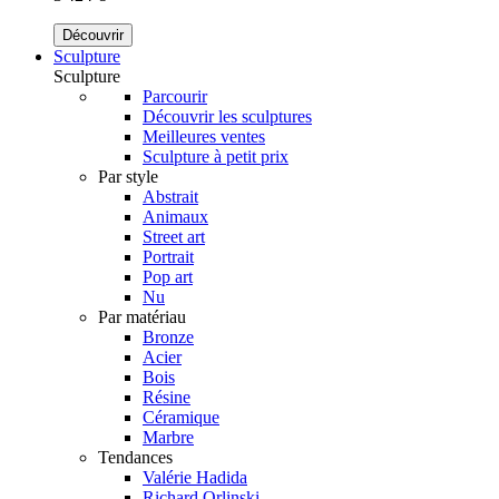
Découvrir
Sculpture
Sculpture
Parcourir
Découvrir les sculptures
Meilleures ventes
Sculpture à petit prix
Par style
Abstrait
Animaux
Street art
Portrait
Pop art
Nu
Par matériau
Bronze
Acier
Bois
Résine
Céramique
Marbre
Tendances
Valérie Hadida
Richard Orlinski