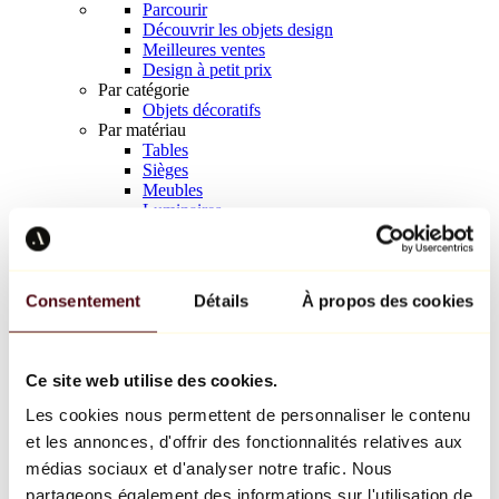
Parcourir
Découvrir les objets design
Meilleures ventes
Design à petit prix
Par catégorie
Objets décoratifs
Par matériau
Tables
Sièges
Meubles
Luminaires
Art de la table
Céramique
Tendances
Richard Orlinski
Consentement
Détails
À propos des cookies
Keith Haring
Jeff Koons
Yayoi Kusama
Jean-Michel Basquiat
Ce site web utilise des cookies.
Tous les designers
Les cookies nous permettent de personnaliser le contenu
et les annonces, d'offrir des fonctionnalités relatives aux
Œuvre de la semaine
médias sociaux et d'analyser notre trafic. Nous
partageons également des informations sur l'utilisation de