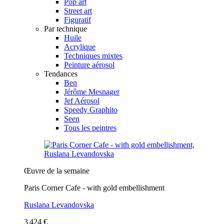
Pop art
Street art
Figuratif
Par technique
Huile
Acrylique
Techniques mixtes
Peinture aérosol
Tendances
Ben
Jérôme Mesnager
Jef Aérosol
Speedy Graphito
Seen
Tous les peintres
Œuvre de la semaine
Paris Corner Cafe - with gold embellishment
Ruslana Levandovska
3 424 €