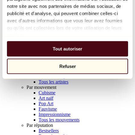
Balloon Dog (Orange)
notre site avec nos partenaires de médias sociaux, de
Jeff Koons
publicité et d'analyse, qui peuvent combiner celles-ci
avec d'autres informations que vous leur avez fournies
10 000 €
ou qu'ils ont collectées lors de votre utilisation de leurs
Découvrir
services.
Artistes
Artistes
Tout autoriser
Parcourir
Tous les peintres
Tous les sculpteurs
Tous les photographes
Refuser
Tous les dessinateurs
Tous les designers
Tous les artistes
Par mouvement
Cubisme
Art naïf
Pop Art
Fauvisme
Impressionnisme
Tous les mouvements
Par réputation
Bestsellers