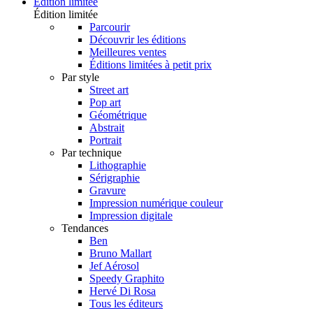
Édition limitée
Édition limitée
Parcourir
Découvrir les éditions
Meilleures ventes
Éditions limitées à petit prix
Par style
Street art
Pop art
Géométrique
Abstrait
Portrait
Par technique
Lithographie
Sérigraphie
Gravure
Impression numérique couleur
Impression digitale
Tendances
Ben
Bruno Mallart
Jef Aérosol
Speedy Graphito
Hervé Di Rosa
Tous les éditeurs