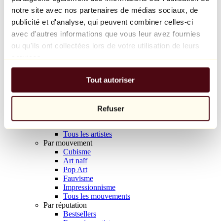
Balloon Dog (Orange)
notre site avec nos partenaires de médias sociaux, de
Jeff Koons
publicité et d'analyse, qui peuvent combiner celles-ci
avec d'autres informations que vous leur avez fournies
10 000 €
ou qu'ils ont collectées lors de votre utilisation de leurs
Découvrir
services.
Artistes
Artistes
Tout autoriser
Parcourir
Tous les peintres
Tous les sculpteurs
Tous les photographes
Refuser
Tous les dessinateurs
Tous les designers
Tous les artistes
Par mouvement
Cubisme
Art naïf
Pop Art
Fauvisme
Impressionnisme
Tous les mouvements
Par réputation
Bestsellers