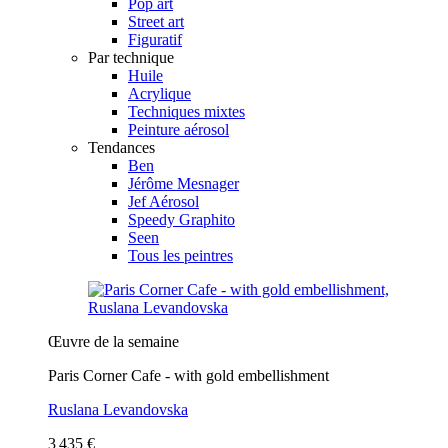
Pop art
Street art
Figuratif
Par technique
Huile
Acrylique
Techniques mixtes
Peinture aérosol
Tendances
Ben
Jérôme Mesnager
Jef Aérosol
Speedy Graphito
Seen
Tous les peintres
Œuvre de la semaine
Paris Corner Cafe - with gold embellishment
Ruslana Levandovska
3 435 €