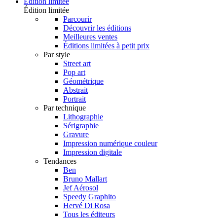
Édition limitée
Édition limitée
Parcourir
Découvrir les éditions
Meilleures ventes
Éditions limitées à petit prix
Par style
Street art
Pop art
Géométrique
Abstrait
Portrait
Par technique
Lithographie
Sérigraphie
Gravure
Impression numérique couleur
Impression digitale
Tendances
Ben
Bruno Mallart
Jef Aérosol
Speedy Graphito
Hervé Di Rosa
Tous les éditeurs