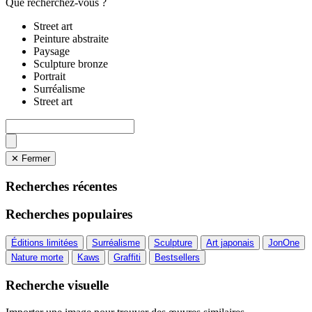
Que recherchez-vous ?
Street art
Peinture abstraite
Paysage
Sculpture bronze
Portrait
Surréalisme
Street art
✕ Fermer
Recherches récentes
Recherches populaires
Éditions limitées
Surréalisme
Sculpture
Art japonais
JonOne
Nature morte
Kaws
Graffiti
Bestsellers
Recherche visuelle