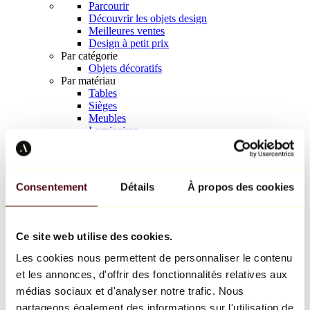
Parcourir
Découvrir les objets design
Meilleures ventes
Design à petit prix
Par catégorie
Objets décoratifs
Par matériau
Tables
Sièges
Meubles
Luminaires
Art de la table
Céramique
Tendances
Richard Orlinski
Consentement
Détails
À propos des cookies
Keith Haring
Jeff Koons
Yayoi Kusama
Jean-Michel Basquiat
Ce site web utilise des cookies.
Tous les designers
Les cookies nous permettent de personnaliser le contenu
et les annonces, d'offrir des fonctionnalités relatives aux
Œuvre de la semaine
médias sociaux et d'analyser notre trafic. Nous
partageons également des informations sur l'utilisation de