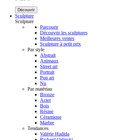
Découvrir
Sculpture
Sculpture
Parcourir
Découvrir les sculptures
Meilleures ventes
Sculpture à petit prix
Par style
Abstrait
Animaux
Street art
Portrait
Pop art
Nu
Par matériau
Bronze
Acier
Bois
Résine
Céramique
Marbre
Tendances
Valérie Hadida
Richard Orlinski