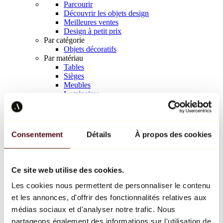
Parcourir
Découvrir les objets design
Meilleures ventes
Design à petit prix
Par catégorie
Objets décoratifs
Par matériau
Tables
Sièges
Meubles
Luminaires
Art de la table
Céramique
Tendances
Richard Orlinski
Consentement
Détails
À propos des cookies
Keith Haring
Jeff Koons
Yayoi Kusama
Jean-Michel Basquiat
Ce site web utilise des cookies.
Tous les designers
Les cookies nous permettent de personnaliser le contenu
et les annonces, d'offrir des fonctionnalités relatives aux
Œuvre de la semaine
médias sociaux et d'analyser notre trafic. Nous
partageons également des informations sur l'utilisation de