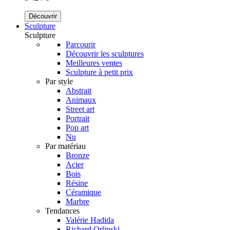
Découvrir
Sculpture
Sculpture
Parcourir
Découvrir les sculptures
Meilleures ventes
Sculpture à petit prix
Par style
Abstrait
Animaux
Street art
Portrait
Pop art
Nu
Par matériau
Bronze
Acier
Bois
Résine
Céramique
Marbre
Tendances
Valérie Hadida
Richard Orlinski