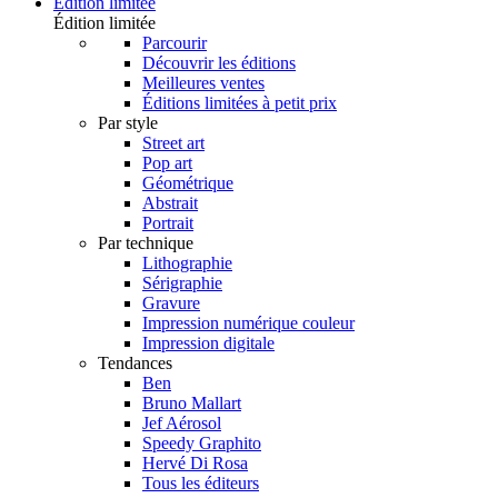
Édition limitée
Édition limitée
Parcourir
Découvrir les éditions
Meilleures ventes
Éditions limitées à petit prix
Par style
Street art
Pop art
Géométrique
Abstrait
Portrait
Par technique
Lithographie
Sérigraphie
Gravure
Impression numérique couleur
Impression digitale
Tendances
Ben
Bruno Mallart
Jef Aérosol
Speedy Graphito
Hervé Di Rosa
Tous les éditeurs