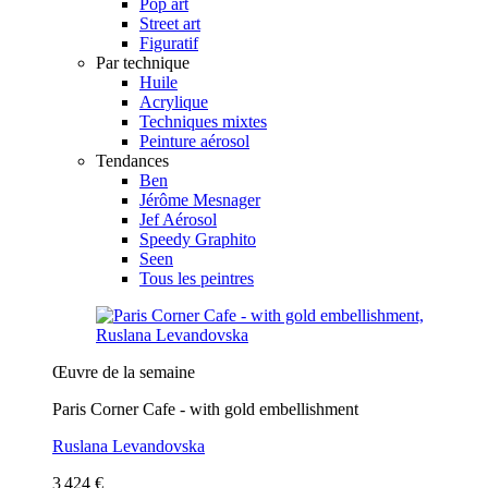
Pop art
Street art
Figuratif
Par technique
Huile
Acrylique
Techniques mixtes
Peinture aérosol
Tendances
Ben
Jérôme Mesnager
Jef Aérosol
Speedy Graphito
Seen
Tous les peintres
Œuvre de la semaine
Paris Corner Cafe - with gold embellishment
Ruslana Levandovska
3 424 €