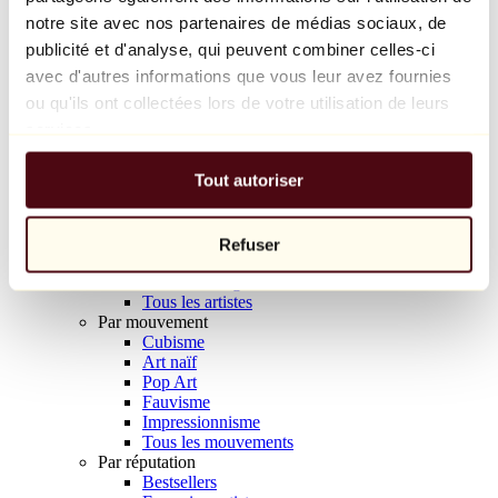
Balloon Dog (Orange)
notre site avec nos partenaires de médias sociaux, de
Jeff Koons
publicité et d'analyse, qui peuvent combiner celles-ci
avec d'autres informations que vous leur avez fournies
10 000 €
ou qu'ils ont collectées lors de votre utilisation de leurs
Découvrir
services.
Artistes
Artistes
Tout autoriser
Parcourir
Tous les peintres
Tous les sculpteurs
Tous les photographes
Refuser
Tous les dessinateurs
Tous les designers
Tous les artistes
Par mouvement
Cubisme
Art naïf
Pop Art
Fauvisme
Impressionnisme
Tous les mouvements
Par réputation
Bestsellers