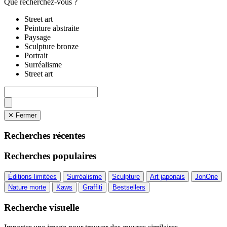
Que recherchez-vous ?
Street art
Peinture abstraite
Paysage
Sculpture bronze
Portrait
Surréalisme
Street art
✕ Fermer
Recherches récentes
Recherches populaires
Éditions limitées
Surréalisme
Sculpture
Art japonais
JonOne
Nature morte
Kaws
Graffiti
Bestsellers
Recherche visuelle