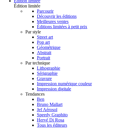
Édition limitée
Édition limitée
Parcourir
Découvrir les éditions
Meilleures ventes
Éditions limitées à petit prix
Par style
Street art
Pop art
Géométrique
Abstrait
Portrait
Par technique
Lithographie
Sérigraphie
Gravure
Impression numérique couleur
Impression digitale
Tendances
Ben
Bruno Mallart
Jef Aérosol
Speedy Graphito
Hervé Di Rosa
Tous les éditeurs