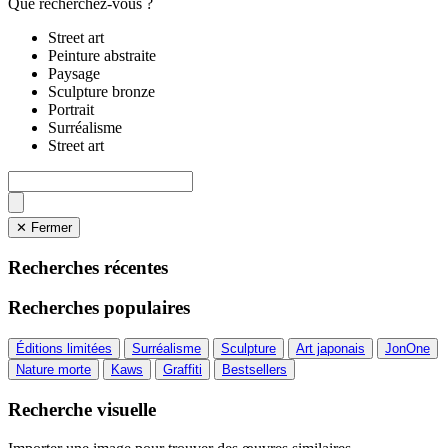
Que recherchez-vous ?
Street art
Peinture abstraite
Paysage
Sculpture bronze
Portrait
Surréalisme
Street art
✕ Fermer
Recherches récentes
Recherches populaires
Éditions limitées
Surréalisme
Sculpture
Art japonais
JonOne
Nature morte
Kaws
Graffiti
Bestsellers
Recherche visuelle