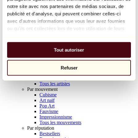
Balloon Dog (Orange)
notre site avec nos partenaires de médias sociaux, de
Jeff Koons
publicité et d'analyse, qui peuvent combiner celles-ci
avec d'autres informations que vous leur avez fournies
10 000 €
ou qu'ils ont collectées lors de votre utilisation de leurs
Découvrir
services.
Artistes
Artistes
Tout autoriser
Parcourir
Tous les peintres
Tous les sculpteurs
Tous les photographes
Refuser
Tous les dessinateurs
Tous les designers
Tous les artistes
Par mouvement
Cubisme
Art naïf
Pop Art
Fauvisme
Impressionnisme
Tous les mouvements
Par réputation
Bestsellers