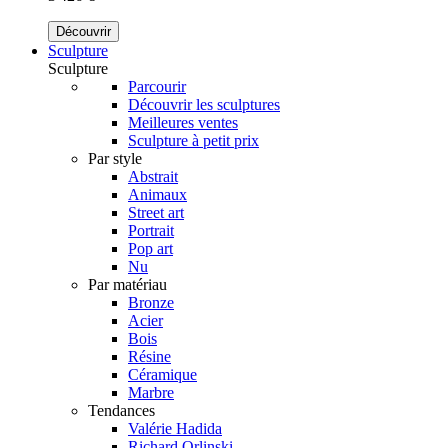
Découvrir
Sculpture
Sculpture
Parcourir
Découvrir les sculptures
Meilleures ventes
Sculpture à petit prix
Par style
Abstrait
Animaux
Street art
Portrait
Pop art
Nu
Par matériau
Bronze
Acier
Bois
Résine
Céramique
Marbre
Tendances
Valérie Hadida
Richard Orlinski