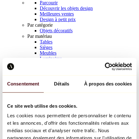
Parcourir
Découvrir les objets design
Meilleures ventes
Design à petit prix
Par catégorie
Objets décoratifs
Par matériau
Tables
Sièges
Meubles
Luminaires
Art de la table
Céramique
Tendances
Richard Orlinski
Consentement
Détails
À propos des cookies
Keith Haring
Jeff Koons
Yayoi Kusama
Jean-Michel Basquiat
Ce site web utilise des cookies.
Tous les designers
Les cookies nous permettent de personnaliser le contenu
et les annonces, d'offrir des fonctionnalités relatives aux
Œuvre de la semaine
médias sociaux et d'analyser notre trafic. Nous
partageons également des informations sur l'utilisation de