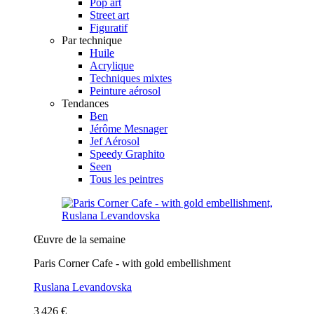
Pop art
Street art
Figuratif
Par technique
Huile
Acrylique
Techniques mixtes
Peinture aérosol
Tendances
Ben
Jérôme Mesnager
Jef Aérosol
Speedy Graphito
Seen
Tous les peintres
Œuvre de la semaine
Paris Corner Cafe - with gold embellishment
Ruslana Levandovska
3 426 €