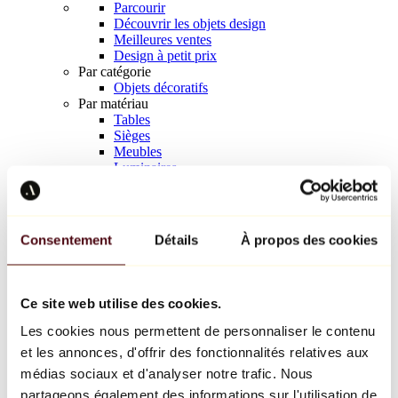
Parcourir
Découvrir les objets design
Meilleures ventes
Design à petit prix
Par catégorie
Objets décoratifs
Par matériau
Tables
Sièges
Meubles
Luminaires
Art de la table
Céramique
Tendances
Richard Orlinski
Consentement
Détails
À propos des cookies
Keith Haring
Jeff Koons
Yayoi Kusama
Jean-Michel Basquiat
Ce site web utilise des cookies.
Tous les designers
Les cookies nous permettent de personnaliser le contenu
et les annonces, d'offrir des fonctionnalités relatives aux
Œuvre de la semaine
médias sociaux et d'analyser notre trafic. Nous
partageons également des informations sur l'utilisation de