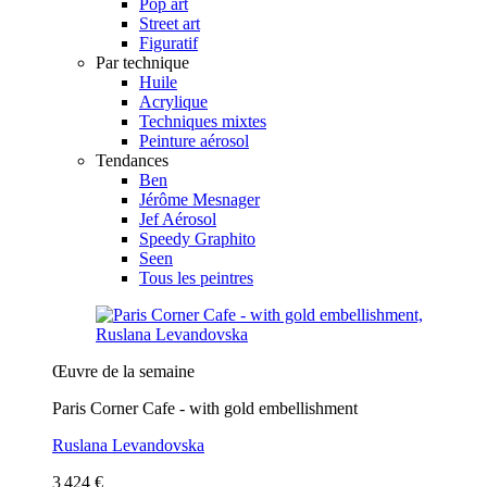
Pop art
Street art
Figuratif
Par technique
Huile
Acrylique
Techniques mixtes
Peinture aérosol
Tendances
Ben
Jérôme Mesnager
Jef Aérosol
Speedy Graphito
Seen
Tous les peintres
Œuvre de la semaine
Paris Corner Cafe - with gold embellishment
Ruslana Levandovska
3 424 €