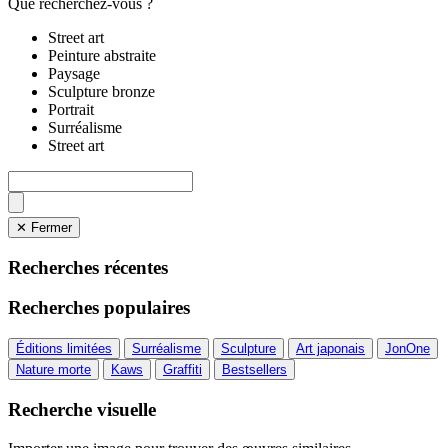
Que recherchez-vous ?
Street art
Peinture abstraite
Paysage
Sculpture bronze
Portrait
Surréalisme
Street art
✕ Fermer
Recherches récentes
Recherches populaires
Éditions limitées
Surréalisme
Sculpture
Art japonais
JonOne
Nature morte
Kaws
Graffiti
Bestsellers
Recherche visuelle