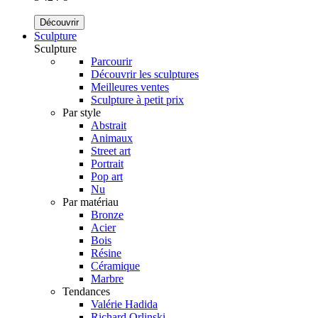
Découvrir
Sculpture
Sculpture
Parcourir
Découvrir les sculptures
Meilleures ventes
Sculpture à petit prix
Par style
Abstrait
Animaux
Street art
Portrait
Pop art
Nu
Par matériau
Bronze
Acier
Bois
Résine
Céramique
Marbre
Tendances
Valérie Hadida
Richard Orlinski