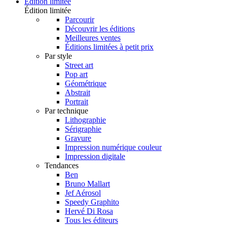
Édition limitée
Édition limitée
Parcourir
Découvrir les éditions
Meilleures ventes
Éditions limitées à petit prix
Par style
Street art
Pop art
Géométrique
Abstrait
Portrait
Par technique
Lithographie
Sérigraphie
Gravure
Impression numérique couleur
Impression digitale
Tendances
Ben
Bruno Mallart
Jef Aérosol
Speedy Graphito
Hervé Di Rosa
Tous les éditeurs