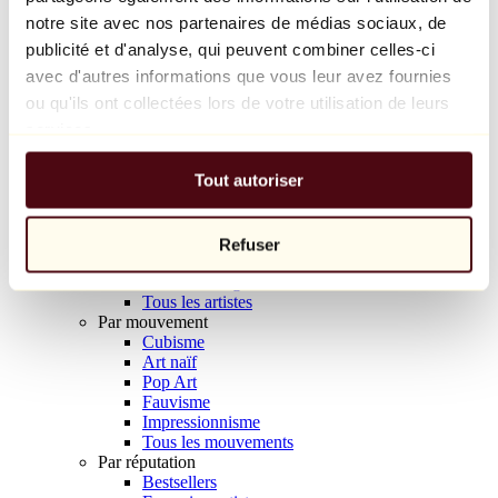
Balloon Dog (Orange)
notre site avec nos partenaires de médias sociaux, de
Jeff Koons
publicité et d'analyse, qui peuvent combiner celles-ci
avec d'autres informations que vous leur avez fournies
10 000 €
ou qu'ils ont collectées lors de votre utilisation de leurs
Découvrir
services.
Artistes
Artistes
Tout autoriser
Parcourir
Tous les peintres
Tous les sculpteurs
Tous les photographes
Refuser
Tous les dessinateurs
Tous les designers
Tous les artistes
Par mouvement
Cubisme
Art naïf
Pop Art
Fauvisme
Impressionnisme
Tous les mouvements
Par réputation
Bestsellers