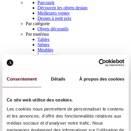
Parcourir
Découvrir les objets design
Meilleures ventes
Design à petit prix
Par catégorie
Objets décoratifs
Par matériau
Tables
Sièges
Meubles
Luminaires
Art de la table
Céramique
Tendances
Richard Orlinski
Consentement
Détails
À propos des cookies
Keith Haring
Jeff Koons
Yayoi Kusama
Jean-Michel Basquiat
Ce site web utilise des cookies.
Tous les designers
Les cookies nous permettent de personnaliser le contenu
et les annonces, d'offrir des fonctionnalités relatives aux
Œuvre de la semaine
médias sociaux et d'analyser notre trafic. Nous
partageons également des informations sur l'utilisation de