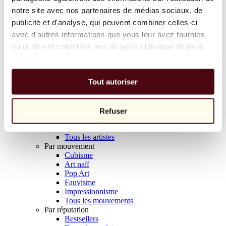
Balloon Dog (Orange)
notre site avec nos partenaires de médias sociaux, de
Jeff Koons
publicité et d'analyse, qui peuvent combiner celles-ci
avec d'autres informations que vous leur avez fournies
10 000 €
ou qu'ils ont collectées lors de votre utilisation de leurs
Découvrir
services.
Artistes
Artistes
Tout autoriser
Parcourir
Tous les peintres
Tous les sculpteurs
Tous les photographes
Refuser
Tous les dessinateurs
Tous les designers
Tous les artistes
Par mouvement
Cubisme
Art naïf
Pop Art
Fauvisme
Impressionnisme
Tous les mouvements
Par réputation
Bestsellers