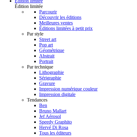
Édition limitée
Édition limitée
Parcourir
Découvrir les éditions
Meilleures ventes
Éditions limitées à petit prix
Par style
Street art
Pop art
Géométrique
Abstrait
Portrait
Par technique
Lithographie
Sérigraphie
Gravure
Impression numérique couleur
Impression digitale
Tendances
Ben
Bruno Mallart
Jef Aérosol
Speedy Graphito
Hervé Di Rosa
Tous les éditeurs