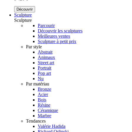
Découvrir
Sculpture
Sculpture
Parcourir
Découvrir les sculptures
Meilleures ventes
Sculpture à petit prix
Par style
Abstrait
Animaux
Street art
Portrait
Pop art
Nu
Par matériau
Bronze
Acier
Bois
Résine
Céramique
Marbre
Tendances
Valérie Hadida
Richard Orlinski