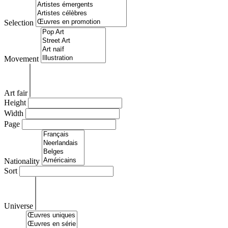
Selection
Movement
Art fair
Height
Width
Page
Nationality
Sort
Universe