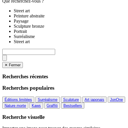
Que recherchez-vous ?
Street art
Peinture abstraite
Paysage
Sculpture bronze
Portrait
Surréalisme
Street art
✕ Fermer
Recherches récentes
Recherches populaires
Éditions limitées
Surréalisme
Sculpture
Art japonais
JonOne
Nature morte
Kaws
Graffiti
Bestsellers
Recherche visuelle