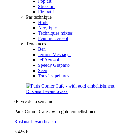
Pop art
Street art
Figuratif
Par technique
Huile
Acrylique
Techniques mixtes
Peinture aérosol
Tendances
Ben
Jérôme Mesnager
Jef Aérosol
Speedy Graphito
Seen
Tous les peintres
Œuvre de la semaine
Paris Corner Cafe - with gold embellishment
Ruslana Levandovska
3 426 €