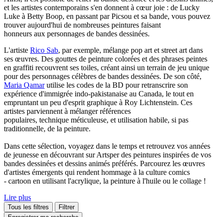
et les artistes contemporains s'en donnent à cœur joie : de Lucky
Luke à Betty Boop, en passant par Picsou et sa bande, vous pouvez
trouver aujourd'hui de nombreuses peintures faisant
honneurs aux personnages de bandes dessinées.
L'artiste
Rico Sab
, par exemple, mélange pop art et street art dans
ses œuvres. Des gouttes de peinture colorées et des phrases peintes
en graffiti recouvrent ses toiles, créant ainsi un terrain de jeu unique
pour des personnages célèbres de bandes dessinées. De son côté,
Maria Qamar
utilise les codes de la BD pour retranscrire son
expérience d'immigrée indo-pakistanaise au Canada, le tout en
empruntant un peu d'esprit graphique à Roy Lichtenstein. Ces
artistes parviennent à mélanger références
populaires, technique méticuleuse, et utilisation habile, si pas
traditionnelle, de la peinture.
Dans cette sélection, voyagez dans le temps et retrouvez vos années
de jeunesse en découvrant sur Artsper des peintures inspirées de vos
bandes dessinées et dessins animés préférés. Parcourez les œuvres
d'artistes émergents qui rendent hommage à la culture comics
- cartoon en utilisant l'acrylique, la peinture à l'huile ou le collage !
Lire plus
Tous les filtres
Filtrer