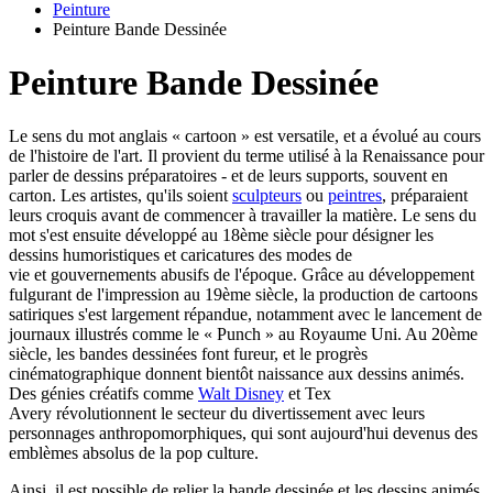
Peinture
Peinture Bande Dessinée
Peinture Bande Dessinée
Le sens du mot anglais
« cartoon » est versatile, et a évolué au cours
de l'histoire de l'art. Il provient du terme utilisé à la Renaissance pour
parler de dessins préparatoires - et de leurs supports, souvent en
carton. Les artistes, qu'ils soient
sculpteurs
ou
peintres
, préparaient
leurs croquis avant de commencer à travailler la matière. Le sens du
mot s'est ensuite développé au 18ème siècle pour désigner les
dessins humoristiques et caricatures des modes de
vie et gouvernements abusifs de l'époque. Grâce au développement
fulgurant de l'impression au 19ème siècle, la production de cartoons
satiriques s'est largement répandue, notamment avec le lancement de
journaux illustrés comme le « Punch » au Royaume Uni. Au 20ème
siècle, les bandes dessinées font fureur, et le progrès
cinématographique donnent bientôt naissance aux dessins animés.
Des génies créatifs comme
Walt Disney
et Tex
Avery révolutionnent le secteur du divertissement avec leurs
personnages anthropomorphiques, qui sont aujourd'hui devenus des
emblèmes absolus de la pop culture.
Ainsi, il est possible de relier la bande dessinée et les dessins animés,