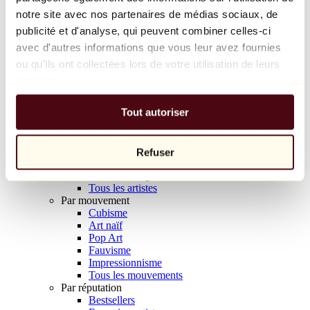
Balloon Dog (Orange)
notre site avec nos partenaires de médias sociaux, de
Jeff Koons
publicité et d'analyse, qui peuvent combiner celles-ci
avec d'autres informations que vous leur avez fournies
10 000 €
ou qu'ils ont collectées lors de votre utilisation de leurs
Découvrir
services.
Artistes
Artistes
Tout autoriser
Parcourir
Tous les peintres
Tous les sculpteurs
Tous les photographes
Refuser
Tous les dessinateurs
Tous les designers
Tous les artistes
Par mouvement
Cubisme
Art naïf
Pop Art
Fauvisme
Impressionnisme
Tous les mouvements
Par réputation
Bestsellers