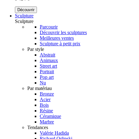
Découvrir
Sculpture
Sculpture
Parcourir
Découvrir les sculptures
Meilleures ventes
Sculpture à petit prix
Par style
Abstrait
Animaux
Street art
Portrait
Pop art
Nu
Par matériau
Bronze
Acier
Bois
Résine
Céramique
Marbre
Tendances
Valérie Hadida
Richard Orlinski