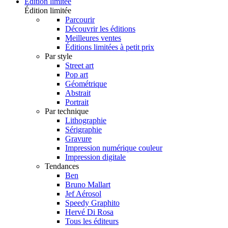
Édition limitée
Édition limitée
Parcourir
Découvrir les éditions
Meilleures ventes
Éditions limitées à petit prix
Par style
Street art
Pop art
Géométrique
Abstrait
Portrait
Par technique
Lithographie
Sérigraphie
Gravure
Impression numérique couleur
Impression digitale
Tendances
Ben
Bruno Mallart
Jef Aérosol
Speedy Graphito
Hervé Di Rosa
Tous les éditeurs