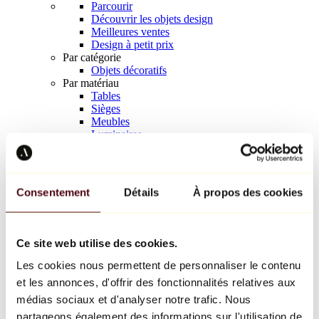
Parcourir
Découvrir les objets design
Meilleures ventes
Design à petit prix
Par catégorie
Objets décoratifs
Par matériau
Tables
Sièges
Meubles
Luminaires
Art de la table
Céramique
Tendances
Richard Orlinski
Consentement
Détails
À propos des cookies
Keith Haring
Jeff Koons
Yayoi Kusama
Jean-Michel Basquiat
Ce site web utilise des cookies.
Tous les designers
Les cookies nous permettent de personnaliser le contenu
et les annonces, d'offrir des fonctionnalités relatives aux
Œuvre de la semaine
médias sociaux et d'analyser notre trafic. Nous
partageons également des informations sur l'utilisation de