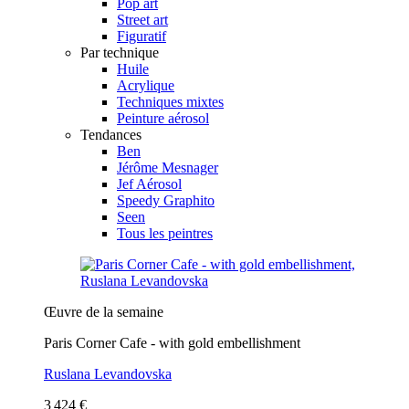
Pop art
Street art
Figuratif
Par technique
Huile
Acrylique
Techniques mixtes
Peinture aérosol
Tendances
Ben
Jérôme Mesnager
Jef Aérosol
Speedy Graphito
Seen
Tous les peintres
Œuvre de la semaine
Paris Corner Cafe - with gold embellishment
Ruslana Levandovska
3 424 €