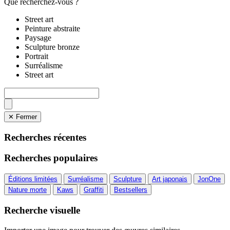
Que recherchez-vous ?
Street art
Peinture abstraite
Paysage
Sculpture bronze
Portrait
Surréalisme
Street art
✕ Fermer
Recherches récentes
Recherches populaires
Éditions limitées
Surréalisme
Sculpture
Art japonais
JonOne
Nature morte
Kaws
Graffiti
Bestsellers
Recherche visuelle