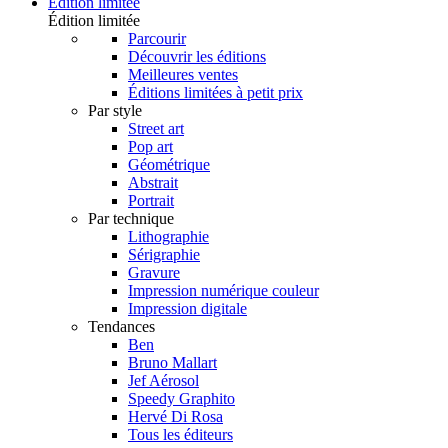
Édition limitée
Édition limitée
Parcourir
Découvrir les éditions
Meilleures ventes
Éditions limitées à petit prix
Par style
Street art
Pop art
Géométrique
Abstrait
Portrait
Par technique
Lithographie
Sérigraphie
Gravure
Impression numérique couleur
Impression digitale
Tendances
Ben
Bruno Mallart
Jef Aérosol
Speedy Graphito
Hervé Di Rosa
Tous les éditeurs