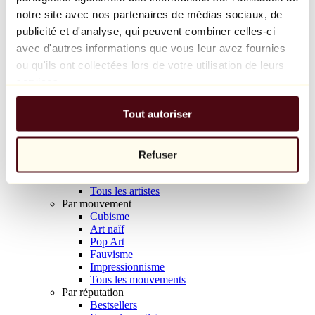
Balloon Dog (Orange)
notre site avec nos partenaires de médias sociaux, de
Jeff Koons
publicité et d'analyse, qui peuvent combiner celles-ci
avec d'autres informations que vous leur avez fournies
10 000 €
ou qu'ils ont collectées lors de votre utilisation de leurs
Découvrir
services.
Artistes
Artistes
Tout autoriser
Parcourir
Tous les peintres
Tous les sculpteurs
Tous les photographes
Refuser
Tous les dessinateurs
Tous les designers
Tous les artistes
Par mouvement
Cubisme
Art naïf
Pop Art
Fauvisme
Impressionnisme
Tous les mouvements
Par réputation
Bestsellers