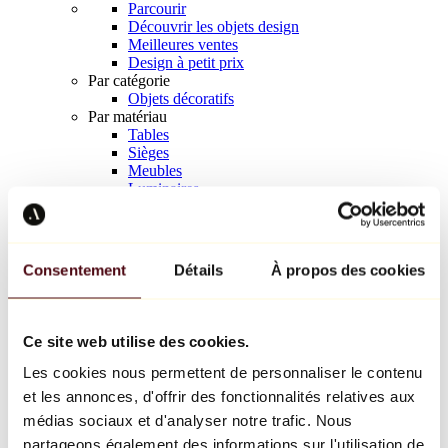
Parcourir
Découvrir les objets design
Meilleures ventes
Design à petit prix
Par catégorie
Objets décoratifs
Par matériau
Tables
Sièges
Meubles
Luminaires
Art de la table
Céramique
Tendances
Richard Orlinski
Consentement
Détails
À propos des cookies
Keith Haring
Jeff Koons
Yayoi Kusama
Jean-Michel Basquiat
Ce site web utilise des cookies.
Tous les designers
Les cookies nous permettent de personnaliser le contenu
et les annonces, d'offrir des fonctionnalités relatives aux
Œuvre de la semaine
médias sociaux et d'analyser notre trafic. Nous
partageons également des informations sur l'utilisation de