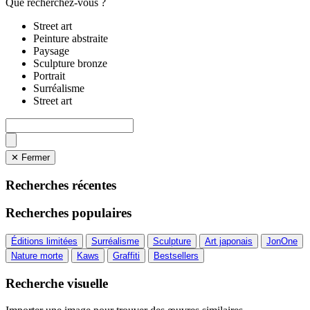
Que recherchez-vous ?
Street art
Peinture abstraite
Paysage
Sculpture bronze
Portrait
Surréalisme
Street art
✕ Fermer
Recherches récentes
Recherches populaires
Éditions limitées
Surréalisme
Sculpture
Art japonais
JonOne
Nature morte
Kaws
Graffiti
Bestsellers
Recherche visuelle