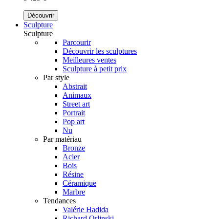
Découvrir
Sculpture
Sculpture
Parcourir
Découvrir les sculptures
Meilleures ventes
Sculpture à petit prix
Par style
Abstrait
Animaux
Street art
Portrait
Pop art
Nu
Par matériau
Bronze
Acier
Bois
Résine
Céramique
Marbre
Tendances
Valérie Hadida
Richard Orlinski