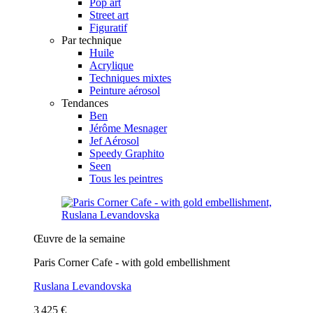
Pop art
Street art
Figuratif
Par technique
Huile
Acrylique
Techniques mixtes
Peinture aérosol
Tendances
Ben
Jérôme Mesnager
Jef Aérosol
Speedy Graphito
Seen
Tous les peintres
Œuvre de la semaine
Paris Corner Cafe - with gold embellishment
Ruslana Levandovska
3 425 €