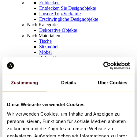
Entdecken
Entdecken Sie Designobjekte
Unsere Top-Verkäufe
Erschwingliche Designobjekte
Nach Kategorie
Dekorative Objekte
Nach Materialien
Tische
Sitzmöbel
Möbel
Beleuchtung
Kunstvolles Geschirr
Keramik
Trends
Richard Orlinski
Zustimmung
Details
Über Cookies
Keith Haring
Jeff Koons
Yayoi Kusama
Jean-Michel Basquiat
Diese Webseite verwendet Cookies
Alle Designer
Wir verwenden Cookies, um Inhalte und Anzeigen zu
personalisieren, Funktionen für soziale Medien anbieten
Werk der Woche
zu können und die Zugriffe auf unsere Website zu
analysieren. Außerdem geben wir Informationen zu Ihrer