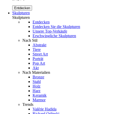
Entdecken
Skulpturen
Skulpturen
Entdecken
Entdecken Sie die Skulpturen
Unsere Top-Verkäufe
Erschwingliche Skulpturen
Nach Stil
Abstrakt
Tiere
Street Art
Porträt
Pop Art
Akt
Nach Materialien
Bronze
Stahl
Holz
Harz
Keramik
Marmor
Trends
Valérie Hadida
Richard Orlinski