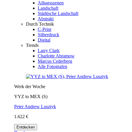
Alltagsszenen
Landschaft
Städtische Landschaft
Abstrakt
Durch Technik
C-Print
Silberdruck
Digital
Trends
Larry Clark
Charlotte Abramow
Marcus Cederberg
Alle Fotografen
Werk der Woche
YYZ to MEX (S)
Peter Andrew Lusztyk
1.622 €
Entdecken