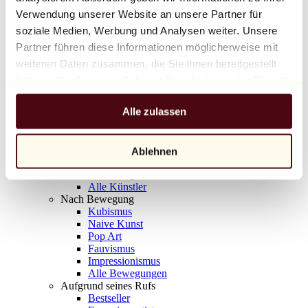
Balloon Dog (Orange)
Verwendung unserer Website an unsere Partner für
Jeff Koons
soziale Medien, Werbung und Analysen weiter. Unsere
Partner führen diese Informationen möglicherweise mit
10.000 €
weiteren Daten zusammen, die Sie ihnen bereitgestellt
Entdecken
haben oder die sie im Rahmen Ihrer Nutzung der Dienste
Künstler
gesammelt haben.
Künstler
Alle zulassen
Entdecken
Alle Maler
Alle Bildhauer
Alle Fotografen
Ablehnen
Alle Zeichner
Alle Designer
Alle Künstler
Nach Bewegung
Kubismus
Naive Kunst
Pop Art
Fauvismus
Impressionismus
Alle Bewegungen
Aufgrund seines Rufs
Bestseller