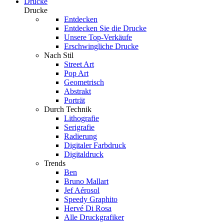
Drucke
Drucke
Entdecken
Entdecken Sie die Drucke
Unsere Top-Verkäufe
Erschwingliche Drucke
Nach Stil
Street Art
Pop Art
Geometrisch
Abstrakt
Porträt
Durch Technik
Lithografie
Serigrafie
Radierung
Digitaler Farbdruck
Digitaldruck
Trends
Ben
Bruno Mallart
Jef Aérosol
Speedy Graphito
Hervé Di Rosa
Alle Druckgrafiker