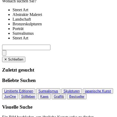
Wonach suchen Sie?
Street Art
Abstrakte Malerei
Landschaft
Bronzeskulpturen
Porträt
Surrealismus
Street Art
✕ Schließen
Zuletzt gesucht
Beliebte Suchen
Limitierte Editionen
Surrealismus
Skulpturen
japanische Kunst
JonOne
Stillleben
Kaws
Graffiti
Bestseller
Visuelle Suche