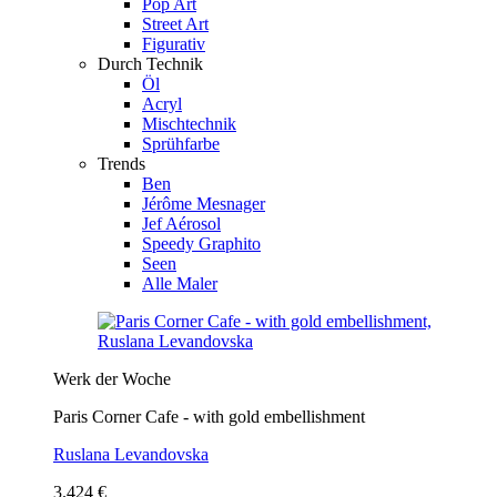
Pop Art
Street Art
Figurativ
Durch Technik
Öl
Acryl
Mischtechnik
Sprühfarbe
Trends
Ben
Jérôme Mesnager
Jef Aérosol
Speedy Graphito
Seen
Alle Maler
Werk der Woche
Paris Corner Cafe - with gold embellishment
Ruslana Levandovska
3.424 €