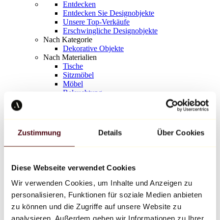
Entdecken
Entdecken Sie Designobjekte
Unsere Top-Verkäufe
Erschwingliche Designobjekte
Nach Kategorie
Dekorative Objekte
Nach Materialien
Tische
Sitzmöbel
Möbel
Beleuchtung
Kunstvolles Geschirr
Keramik
Trends
Richard Orlinski
Zustimmung
Details
Über Cookies
Keith Haring
Jeff Koons
Yayoi Kusama
Jean-Michel Basquiat
Diese Webseite verwendet Cookies
Alle Designer
Wir verwenden Cookies, um Inhalte und Anzeigen zu
personalisieren, Funktionen für soziale Medien anbieten
Werk der Woche
zu können und die Zugriffe auf unsere Website zu
analysieren. Außerdem geben wir Informationen zu Ihrer