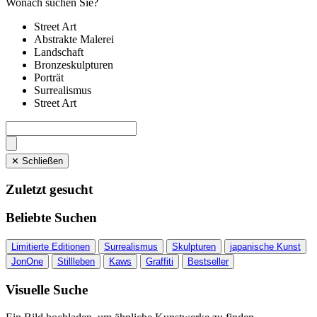
Wonach suchen Sie?
Street Art
Abstrakte Malerei
Landschaft
Bronzeskulpturen
Porträt
Surrealismus
Street Art
✕ Schließen
Zuletzt gesucht
Beliebte Suchen
Limitierte Editionen
Surrealismus
Skulpturen
japanische Kunst
JonOne
Stillleben
Kaws
Graffiti
Bestseller
Visuelle Suche