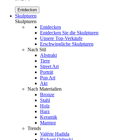
Entdecken
Skulpturen
Skulpturen
Entdecken
Entdecken Sie die Skulpturen
Unsere Top-Verkäufe
Erschwingliche Skulpturen
Nach Stil
Abstrakt
Tiere
Street Art
Porträt
Pop Art
Akt
Nach Materialien
Bronze
Stahl
Holz
Harz
Keramik
Marmor
Trends
Valérie Hadida
Richard Orlinski