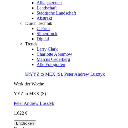
Alltagsszenen
Landschaft
Städtische Landschaft
Abstrakt
Durch Technik
C-Print
Silberdruck
Digital
Trends
Larry Clark
Charlotte Abramow
Marcus Cederberg
Alle Fotografen
Werk der Woche
YYZ to MEX (S)
Peter Andrew Lusztyk
1.622 €
Entdecken