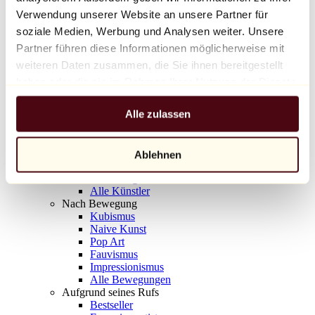
Balloon Dog (Orange)
Verwendung unserer Website an unsere Partner für
Jeff Koons
soziale Medien, Werbung und Analysen weiter. Unsere
Partner führen diese Informationen möglicherweise mit
10.000 €
weiteren Daten zusammen, die Sie ihnen bereitgestellt
Entdecken
haben oder die sie im Rahmen Ihrer Nutzung der Dienste
Künstler
gesammelt haben.
Künstler
Alle zulassen
Entdecken
Alle Maler
Alle Bildhauer
Alle Fotografen
Ablehnen
Alle Zeichner
Alle Designer
Alle Künstler
Nach Bewegung
Kubismus
Naive Kunst
Pop Art
Fauvismus
Impressionismus
Alle Bewegungen
Aufgrund seines Rufs
Bestseller