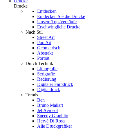
Drucke
Drucke
Entdecken
Entdecken Sie die Drucke
Unsere Top-Verkäufe
Erschwingliche Drucke
Nach Stil
Street Art
Pop Art
Geometrisch
Abstrakt
Porträt
Durch Technik
Lithografie
Serigrafie
Radierung
Digitaler Farbdruck
Digitaldruck
Trends
Ben
Bruno Mallart
Jef Aérosol
Speedy Graphito
Hervé Di Rosa
Alle Druckgrafiker