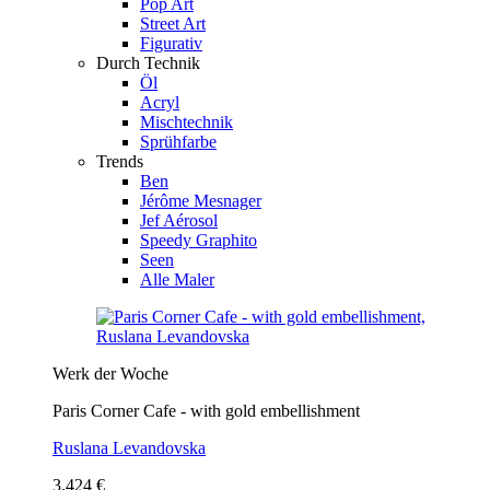
Pop Art
Street Art
Figurativ
Durch Technik
Öl
Acryl
Mischtechnik
Sprühfarbe
Trends
Ben
Jérôme Mesnager
Jef Aérosol
Speedy Graphito
Seen
Alle Maler
Werk der Woche
Paris Corner Cafe - with gold embellishment
Ruslana Levandovska
3.424 €