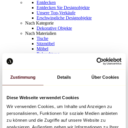
Entdecken
Entdecken Sie Designobjekte
Unsere Top-Verkäufe
Erschwingliche Designobjekte
Nach Kategorie
Dekorative Objekte
Nach Materialien
Tische
Sitzmöbel
Möbel
Beleuchtung
Kunstvolles Geschirr
Keramik
Trends
Richard Orlinski
Zustimmung
Details
Über Cookies
Keith Haring
Jeff Koons
Yayoi Kusama
Jean-Michel Basquiat
Diese Webseite verwendet Cookies
Alle Designer
Wir verwenden Cookies, um Inhalte und Anzeigen zu
personalisieren, Funktionen für soziale Medien anbieten
Werk der Woche
zu können und die Zugriffe auf unsere Website zu
analysieren. Außerdem geben wir Informationen zu Ihrer