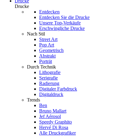
Drucke
Drucke
Entdecken
Entdecken Sie die Drucke
Unsere Top-Verkäufe
Erschwingliche Drucke
Nach Stil
Street Art
Pop Art
Geometrisch
Abstrakt
Porträt
Durch Technik
Lithografie
Serigrafie
Radierung
Digitaler Farbdruck
Digitaldruck
Trends
Ben
Bruno Mallart
Jef Aérosol
Speedy Graphito
Hervé Di Rosa
Alle Druckgrafiker