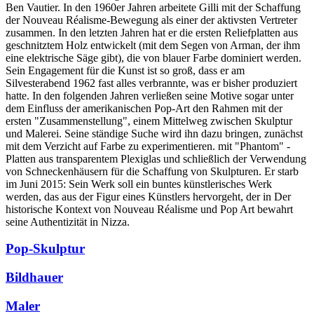
Ben Vautier. In den 1960er Jahren arbeitete Gilli mit der Schaffung
der Nouveau Réalisme-Bewegung als einer der aktivsten Vertreter
zusammen. In den letzten Jahren hat er die ersten Reliefplatten aus
geschnitztem Holz entwickelt (mit dem Segen von Arman, der ihm
eine elektrische Säge gibt), die von blauer Farbe dominiert werden.
Sein Engagement für die Kunst ist so groß, dass er am
Silvesterabend 1962 fast alles verbrannte, was er bisher produziert
hatte. In den folgenden Jahren verließen seine Motive sogar unter
dem Einfluss der amerikanischen Pop-Art den Rahmen mit der
ersten "Zusammenstellung", einem Mittelweg zwischen Skulptur
und Malerei. Seine ständige Suche wird ihn dazu bringen, zunächst
mit dem Verzicht auf Farbe zu experimentieren. mit "Phantom" -
Platten aus transparentem Plexiglas und schließlich der Verwendung
von Schneckenhäusern für die Schaffung von Skulpturen. Er starb
im Juni 2015: Sein Werk soll ein buntes künstlerisches Werk
werden, das aus der Figur eines Künstlers hervorgeht, der in Der
historische Kontext von Nouveau Réalisme und Pop Art bewahrt
seine Authentizität in Nizza.
Pop-Skulptur
Bildhauer
Maler