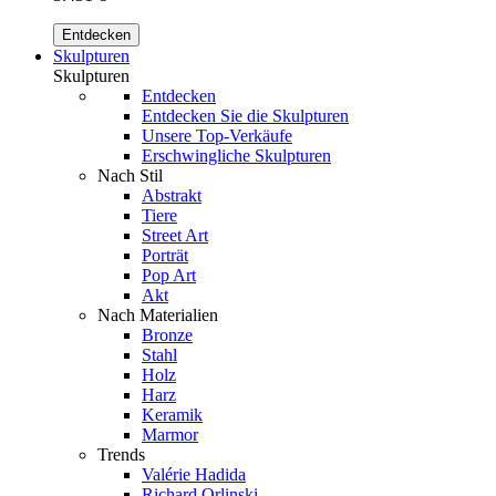
Entdecken
Skulpturen
Skulpturen
Entdecken
Entdecken Sie die Skulpturen
Unsere Top-Verkäufe
Erschwingliche Skulpturen
Nach Stil
Abstrakt
Tiere
Street Art
Porträt
Pop Art
Akt
Nach Materialien
Bronze
Stahl
Holz
Harz
Keramik
Marmor
Trends
Valérie Hadida
Richard Orlinski