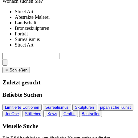
Wonach suchen Sie?
Street Art
Abstrakte Malerei
Landschaft
Bronzeskulpturen
Porträt
Surrealismus
Street Art
✕ Schließen
Zuletzt gesucht
Beliebte Suchen
Limitierte Editionen
Surrealismus
Skulpturen
japanische Kunst
JonOne
Stillleben
Kaws
Graffiti
Bestseller
Visuelle Suche