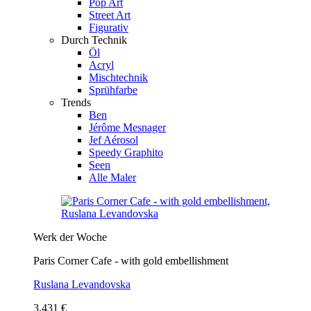
Pop Art
Street Art
Figurativ
Durch Technik
Öl
Acryl
Mischtechnik
Sprühfarbe
Trends
Ben
Jérôme Mesnager
Jef Aérosol
Speedy Graphito
Seen
Alle Maler
Werk der Woche
Paris Corner Cafe - with gold embellishment
Ruslana Levandovska
3.431 €