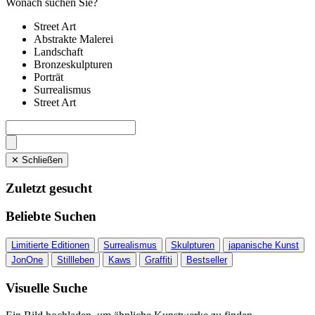
Wonach suchen Sie?
Street Art
Abstrakte Malerei
Landschaft
Bronzeskulpturen
Porträt
Surrealismus
Street Art
✕ Schließen
Zuletzt gesucht
Beliebte Suchen
Limitierte Editionen
Surrealismus
Skulpturen
japanische Kunst
JonOne
Stillleben
Kaws
Graffiti
Bestseller
Visuelle Suche