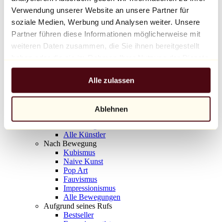
Balloon Dog (Orange)
Verwendung unserer Website an unsere Partner für
Jeff Koons
soziale Medien, Werbung und Analysen weiter. Unsere
Partner führen diese Informationen möglicherweise mit
10.000 €
weiteren Daten zusammen, die Sie ihnen bereitgestellt
Entdecken
haben oder die sie im Rahmen Ihrer Nutzung der Dienste
Künstler
gesammelt haben.
Künstler
Alle zulassen
Entdecken
Alle Maler
Alle Bildhauer
Alle Fotografen
Ablehnen
Alle Zeichner
Alle Designer
Alle Künstler
Nach Bewegung
Kubismus
Naive Kunst
Pop Art
Fauvismus
Impressionismus
Alle Bewegungen
Aufgrund seines Rufs
Bestseller