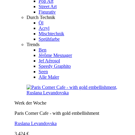
Pop Art
Street Art
Figurativ
Durch Technik
Öl
Acryl
Mischtechnik
Sprühfarbe
Trends
Ben
Jérôme Mesnager
Jef Aérosol
Speedy Graphito
Seen
Alle Maler
Werk der Woche
Paris Corner Cafe - with gold embellishment
Ruslana Levandovska
3.424 €