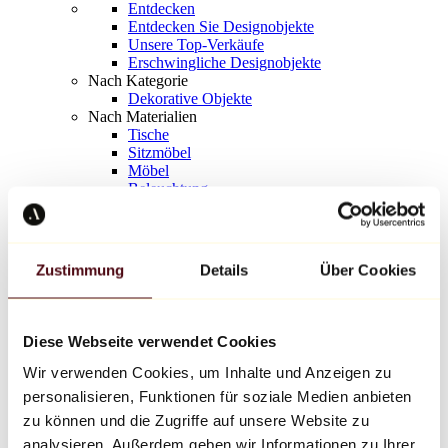
Entdecken
Entdecken Sie Designobjekte
Unsere Top-Verkäufe
Erschwingliche Designobjekte
Nach Kategorie
Dekorative Objekte
Nach Materialien
Tische
Sitzmöbel
Möbel
Beleuchtung
Kunstvolles Geschirr
Keramik
Trends
Richard Orlinski
Zustimmung
Details
Über Cookies
Keith Haring
Jeff Koons
Yayoi Kusama
Jean-Michel Basquiat
Diese Webseite verwendet Cookies
Alle Designer
Wir verwenden Cookies, um Inhalte und Anzeigen zu
personalisieren, Funktionen für soziale Medien anbieten
Werk der Woche
zu können und die Zugriffe auf unsere Website zu
analysieren. Außerdem geben wir Informationen zu Ihrer