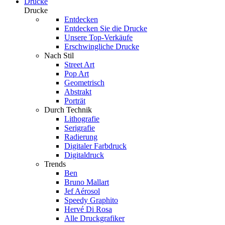
Drucke
Drucke
Entdecken
Entdecken Sie die Drucke
Unsere Top-Verkäufe
Erschwingliche Drucke
Nach Stil
Street Art
Pop Art
Geometrisch
Abstrakt
Porträt
Durch Technik
Lithografie
Serigrafie
Radierung
Digitaler Farbdruck
Digitaldruck
Trends
Ben
Bruno Mallart
Jef Aérosol
Speedy Graphito
Hervé Di Rosa
Alle Druckgrafiker