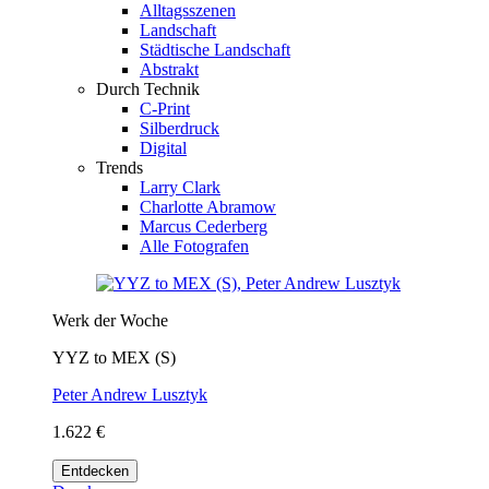
Alltagsszenen
Landschaft
Städtische Landschaft
Abstrakt
Durch Technik
C-Print
Silberdruck
Digital
Trends
Larry Clark
Charlotte Abramow
Marcus Cederberg
Alle Fotografen
Werk der Woche
YYZ to MEX (S)
Peter Andrew Lusztyk
1.622 €
Entdecken