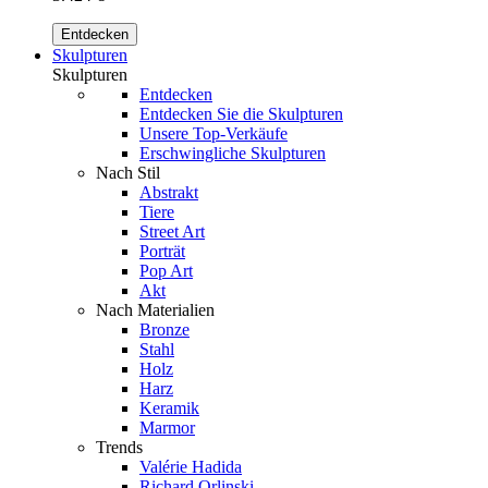
Entdecken
Skulpturen
Skulpturen
Entdecken
Entdecken Sie die Skulpturen
Unsere Top-Verkäufe
Erschwingliche Skulpturen
Nach Stil
Abstrakt
Tiere
Street Art
Porträt
Pop Art
Akt
Nach Materialien
Bronze
Stahl
Holz
Harz
Keramik
Marmor
Trends
Valérie Hadida
Richard Orlinski