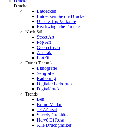
Drucke
Drucke
Entdecken
Entdecken Sie die Drucke
Unsere Top-Verkäufe
Erschwingliche Drucke
Nach Stil
Street Art
Pop Art
Geometrisch
Abstrakt
Porträt
Durch Technik
Lithografie
Serigrafie
Radierung
Digitaler Farbdruck
Digitaldruck
Trends
Ben
Bruno Mallart
Jef Aérosol
Speedy Graphito
Hervé Di Rosa
Alle Druckgrafiker