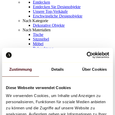
Entdecken
Entdecken Sie Designobjekte
Unsere Top-Verkäufe
Erschwingliche Designobjekte
Nach Kategorie
Dekorative Objekte
Nach Materialien
Tische
Sitzmöbel
Möbel
Beleuchtung
Kunstvolles Geschirr
Keramik
Trends
Richard Orlinski
Zustimmung
Details
Über Cookies
Keith Haring
Jeff Koons
Yayoi Kusama
Jean-Michel Basquiat
Diese Webseite verwendet Cookies
Alle Designer
Wir verwenden Cookies, um Inhalte und Anzeigen zu
personalisieren, Funktionen für soziale Medien anbieten
Werk der Woche
zu können und die Zugriffe auf unsere Website zu
analysieren. Außerdem geben wir Informationen zu Ihrer