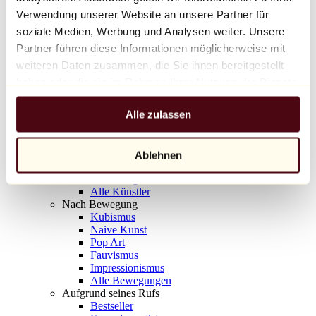
Balloon Dog (Orange)
Verwendung unserer Website an unsere Partner für
Jeff Koons
soziale Medien, Werbung und Analysen weiter. Unsere
Partner führen diese Informationen möglicherweise mit
10.000 €
weiteren Daten zusammen, die Sie ihnen bereitgestellt
Entdecken
haben oder die sie im Rahmen Ihrer Nutzung der Dienste
Künstler
gesammelt haben.
Künstler
Alle zulassen
Entdecken
Alle Maler
Alle Bildhauer
Alle Fotografen
Ablehnen
Alle Zeichner
Alle Designer
Alle Künstler
Nach Bewegung
Kubismus
Naive Kunst
Pop Art
Fauvismus
Impressionismus
Alle Bewegungen
Aufgrund seines Rufs
Bestseller