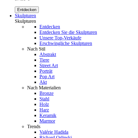
Entdecken
Skulpturen
Skulpturen
Entdecken
Entdecken Sie die Skulpturen
Unsere Top-Verkäufe
Erschwingliche Skulpturen
Nach Stil
Abstrakt
Tiere
Street Art
Porträt
Pop Art
Akt
Nach Materialien
Bronze
Stahl
Holz
Harz
Keramik
Marmor
Trends
Valérie Hadida
Richard Orlinski