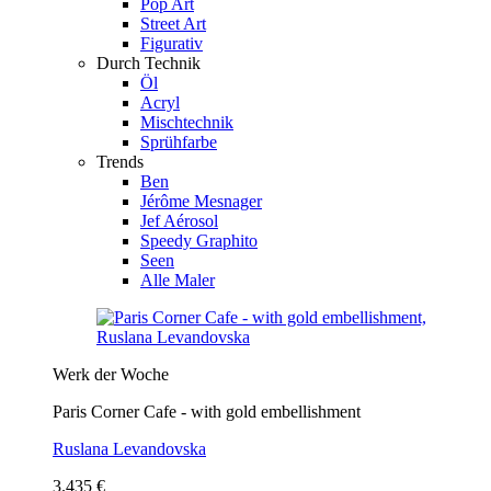
Pop Art
Street Art
Figurativ
Durch Technik
Öl
Acryl
Mischtechnik
Sprühfarbe
Trends
Ben
Jérôme Mesnager
Jef Aérosol
Speedy Graphito
Seen
Alle Maler
Werk der Woche
Paris Corner Cafe - with gold embellishment
Ruslana Levandovska
3.435 €