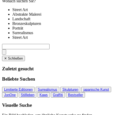
Wonach suchen Sie?
Street Art
Abstrakte Malerei
Landschaft
Bronzeskulpturen
Porträt
Surrealismus
Street Art
✕ Schließen
Zuletzt gesucht
Beliebte Suchen
Limitierte Editionen
Surrealismus
Skulpturen
japanische Kunst
JonOne
Stillleben
Kaws
Graffiti
Bestseller
Visuelle Suche