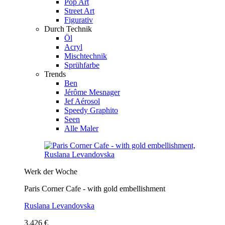
Pop Art
Street Art
Figurativ
Durch Technik
Öl
Acryl
Mischtechnik
Sprühfarbe
Trends
Ben
Jérôme Mesnager
Jef Aérosol
Speedy Graphito
Seen
Alle Maler
Werk der Woche
Paris Corner Cafe - with gold embellishment
Ruslana Levandovska
3.426 €