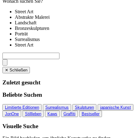
Wonach suchen Sie?
Street Art
Abstrakte Malerei
Landschaft
Bronzeskulpturen
Porträt
Surrealismus
Street Art
✕ Schließen
Zuletzt gesucht
Beliebte Suchen
Limitierte Editionen
Surrealismus
Skulpturen
japanische Kunst
JonOne
Stillleben
Kaws
Graffiti
Bestseller
Visuelle Suche