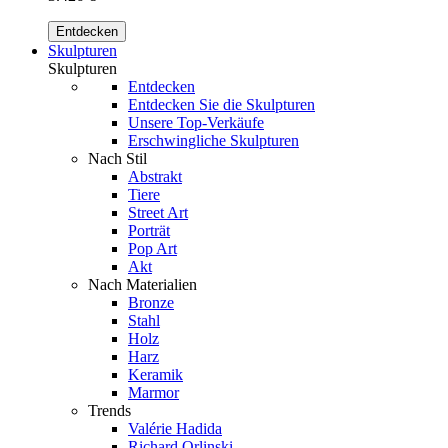
Entdecken
Skulpturen
Skulpturen
Entdecken
Entdecken Sie die Skulpturen
Unsere Top-Verkäufe
Erschwingliche Skulpturen
Nach Stil
Abstrakt
Tiere
Street Art
Porträt
Pop Art
Akt
Nach Materialien
Bronze
Stahl
Holz
Harz
Keramik
Marmor
Trends
Valérie Hadida
Richard Orlinski