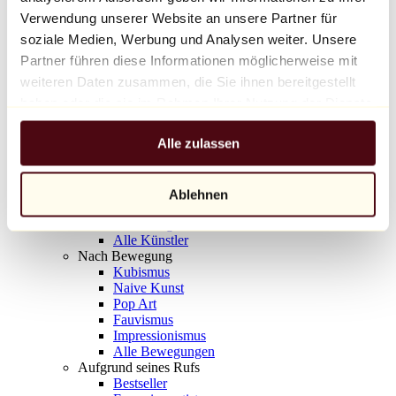
Balloon Dog (Orange)
Verwendung unserer Website an unsere Partner für
Jeff Koons
soziale Medien, Werbung und Analysen weiter. Unsere
Partner führen diese Informationen möglicherweise mit
10.000 €
weiteren Daten zusammen, die Sie ihnen bereitgestellt
Entdecken
haben oder die sie im Rahmen Ihrer Nutzung der Dienste
Künstler
gesammelt haben.
Künstler
Alle zulassen
Entdecken
Alle Maler
Alle Bildhauer
Alle Fotografen
Ablehnen
Alle Zeichner
Alle Designer
Alle Künstler
Nach Bewegung
Kubismus
Naive Kunst
Pop Art
Fauvismus
Impressionismus
Alle Bewegungen
Aufgrund seines Rufs
Bestseller