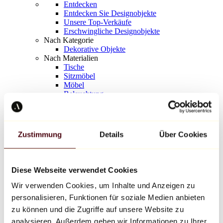
Entdecken
Entdecken Sie Designobjekte
Unsere Top-Verkäufe
Erschwingliche Designobjekte
Nach Kategorie
Dekorative Objekte
Nach Materialien
Tische
Sitzmöbel
Möbel
Beleuchtung
Kunstvolles Geschirr
Keramik
Trends
Richard Orlinski
Zustimmung
Details
Über Cookies
Keith Haring
Jeff Koons
Yayoi Kusama
Jean-Michel Basquiat
Diese Webseite verwendet Cookies
Alle Designer
Wir verwenden Cookies, um Inhalte und Anzeigen zu
personalisieren, Funktionen für soziale Medien anbieten
Werk der Woche
zu können und die Zugriffe auf unsere Website zu
analysieren. Außerdem geben wir Informationen zu Ihrer