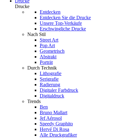
Drucke
Drucke
Entdecken
Entdecken Sie die Drucke
Unsere Top-Verkäufe
Erschwingliche Drucke
Nach Stil
Street Art
Pop Art
Geometrisch
Abstrakt
Porträt
Durch Technik
Lithografie
Serigrafie
Radierung
Digitaler Farbdruck
Digitaldruck
Trends
Ben
Bruno Mallart
Jef Aérosol
Speedy Graphito
Hervé Di Rosa
Alle Druckgrafiker