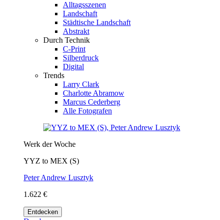
Alltagsszenen
Landschaft
Städtische Landschaft
Abstrakt
Durch Technik
C-Print
Silberdruck
Digital
Trends
Larry Clark
Charlotte Abramow
Marcus Cederberg
Alle Fotografen
Werk der Woche
YYZ to MEX (S)
Peter Andrew Lusztyk
1.622 €
Entdecken