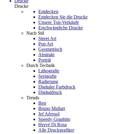
Drucke
Drucke
Entdecken
Entdecken Sie die Drucke
Unsere Top-Verkäufe
Erschwingliche Drucke
Nach Stil
Street Art
Pop Art
Geometrisch
Abstrakt
Porträt
Durch Technik
Lithografie
Serigrafie
Radierung
Digitaler Farbdruck
Digitaldruck
Trends
Ben
Bruno Mallart
Jef Aérosol
Speedy Graphito
Hervé Di Rosa
Alle Druckgrafiker