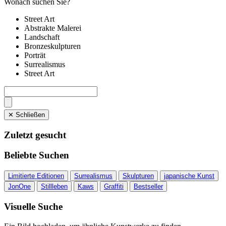
Wonach suchen Sie?
Street Art
Abstrakte Malerei
Landschaft
Bronzeskulpturen
Porträt
Surrealismus
Street Art
✕ Schließen
Zuletzt gesucht
Beliebte Suchen
Limitierte Editionen
Surrealismus
Skulpturen
japanische Kunst
JonOne
Stillleben
Kaws
Graffiti
Bestseller
Visuelle Suche