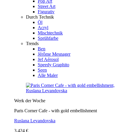
Pop Art
Street Art
Figurativ
Durch Technik
Öl
Acryl
Mischtechnik
Sprühfarbe
Trends
Ben
Jérôme Mesnager
Jef Aérosol
Speedy Graphito
Seen
Alle Maler
Werk der Woche
Paris Corner Cafe - with gold embellishment
Ruslana Levandovska
3.424 €