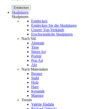
Entdecken
Skulpturen
Skulpturen
Entdecken
Entdecken Sie die Skulpturen
Unsere Top-Verkäufe
Erschwingliche Skulpturen
Nach Stil
Abstrakt
Tiere
Street Art
Porträt
Pop Art
Akt
Nach Materialien
Bronze
Stahl
Holz
Harz
Keramik
Marmor
Trends
Valérie Hadida
Richard Orlinski