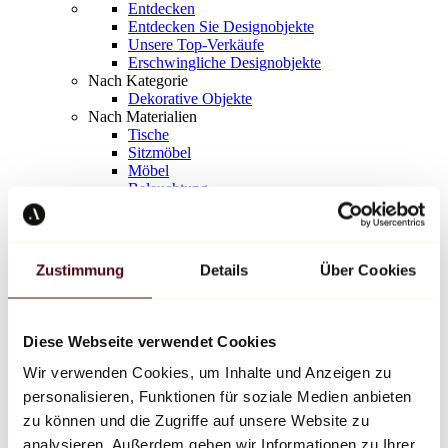
Entdecken
Entdecken Sie Designobjekte
Unsere Top-Verkäufe
Erschwingliche Designobjekte
Nach Kategorie
Dekorative Objekte
Nach Materialien
Tische
Sitzmöbel
Möbel
Beleuchtung
Kunstvolles Geschirr
Keramik
Trends
Richard Orlinski
Zustimmung
Details
Über Cookies
Keith Haring
Jeff Koons
Yayoi Kusama
Jean-Michel Basquiat
Diese Webseite verwendet Cookies
Alle Designer
Wir verwenden Cookies, um Inhalte und Anzeigen zu
personalisieren, Funktionen für soziale Medien anbieten
Werk der Woche
zu können und die Zugriffe auf unsere Website zu
analysieren. Außerdem geben wir Informationen zu Ihrer