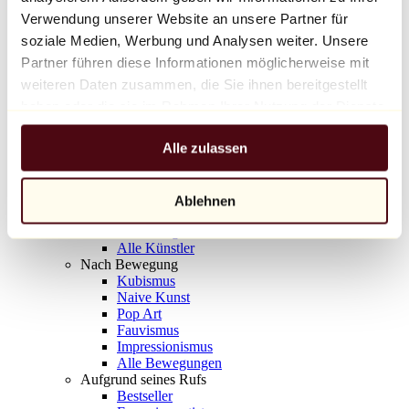
Balloon Dog (Orange)
Verwendung unserer Website an unsere Partner für
Jeff Koons
soziale Medien, Werbung und Analysen weiter. Unsere
Partner führen diese Informationen möglicherweise mit
10.000 €
weiteren Daten zusammen, die Sie ihnen bereitgestellt
Entdecken
haben oder die sie im Rahmen Ihrer Nutzung der Dienste
Künstler
gesammelt haben.
Künstler
Alle zulassen
Entdecken
Alle Maler
Alle Bildhauer
Alle Fotografen
Ablehnen
Alle Zeichner
Alle Designer
Alle Künstler
Nach Bewegung
Kubismus
Naive Kunst
Pop Art
Fauvismus
Impressionismus
Alle Bewegungen
Aufgrund seines Rufs
Bestseller