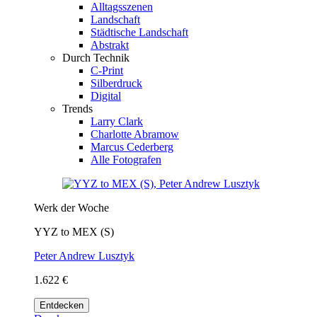
Alltagsszenen
Landschaft
Städtische Landschaft
Abstrakt
Durch Technik
C-Print
Silberdruck
Digital
Trends
Larry Clark
Charlotte Abramow
Marcus Cederberg
Alle Fotografen
Werk der Woche
YYZ to MEX (S)
Peter Andrew Lusztyk
1.622 €
Entdecken