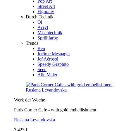
Pop Art
Street Art
Figurativ
Durch Technik
Öl
Acryl
Mischtechnik
Sprühfarbe
Trends
Ben
Jérôme Mesnager
Jef Aérosol
Speedy Graphito
Seen
Alle Maler
Werk der Woche
Paris Corner Cafe - with gold embellishment
Ruslana Levandovska
3.425 €