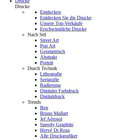
Drucke
Drucke
Entdecken
Entdecken Sie die Drucke
Unsere Top-Verkäufe
Erschwingliche Drucke
Nach Stil
Street Art
Pop Art
Geometrisch
Abstrakt
Porträt
Durch Technik
Lithografie
Serigrafie
Radierung
Digitaler Farbdruck
Digitaldruck
Trends
Ben
Bruno Mallart
Jef Aérosol
Speedy Graphito
Hervé Di Rosa
Alle Druckgrafiker