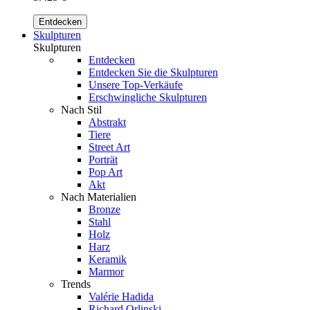
Entdecken
Skulpturen
Skulpturen
Entdecken
Entdecken Sie die Skulpturen
Unsere Top-Verkäufe
Erschwingliche Skulpturen
Nach Stil
Abstrakt
Tiere
Street Art
Porträt
Pop Art
Akt
Nach Materialien
Bronze
Stahl
Holz
Harz
Keramik
Marmor
Trends
Valérie Hadida
Richard Orlinski