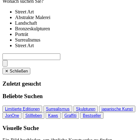
Wonach suchen Sie?
Street Art
Abstrakte Malerei
Landschaft
Bronzeskulpturen
Porträt
Surrealismus
Street Art
✕ Schließen
Zuletzt gesucht
Beliebte Suchen
Limitierte Editionen
Surrealismus
Skulpturen
japanische Kunst
JonOne
Stillleben
Kaws
Graffiti
Bestseller
Visuelle Suche