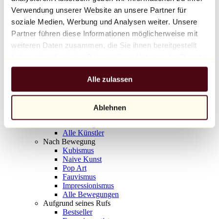
Balloon Dog (Orange)
Verwendung unserer Website an unsere Partner für
Jeff Koons
soziale Medien, Werbung und Analysen weiter. Unsere
Partner führen diese Informationen möglicherweise mit
10.000 €
weiteren Daten zusammen, die Sie ihnen bereitgestellt
Entdecken
haben oder die sie im Rahmen Ihrer Nutzung der Dienste
Künstler
gesammelt haben.
Künstler
Alle zulassen
Entdecken
Alle Maler
Alle Bildhauer
Alle Fotografen
Ablehnen
Alle Zeichner
Alle Designer
Alle Künstler
Nach Bewegung
Kubismus
Naive Kunst
Pop Art
Fauvismus
Impressionismus
Alle Bewegungen
Aufgrund seines Rufs
Bestseller