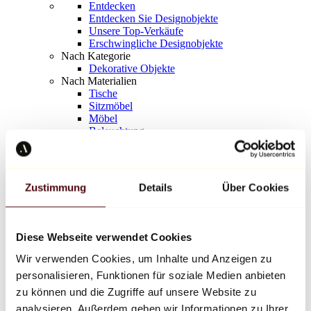
Entdecken
Entdecken Sie Designobjekte
Unsere Top-Verkäufe
Erschwingliche Designobjekte
Nach Kategorie
Dekorative Objekte
Nach Materialien
Tische
Sitzmöbel
Möbel
Beleuchtung
Kunstvolles Geschirr
Keramik
Trends
Richard Orlinski
Zustimmung
Details
Über Cookies
Keith Haring
Jeff Koons
Yayoi Kusama
Jean-Michel Basquiat
Diese Webseite verwendet Cookies
Alle Designer
Wir verwenden Cookies, um Inhalte und Anzeigen zu
personalisieren, Funktionen für soziale Medien anbieten
Werk der Woche
zu können und die Zugriffe auf unsere Website zu
analysieren. Außerdem geben wir Informationen zu Ihrer