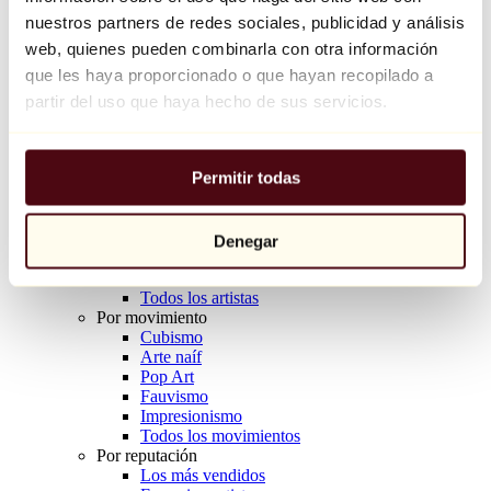
Balloon Dog (Orange)
nuestros partners de redes sociales, publicidad y análisis
Jeff Koons
web, quienes pueden combinarla con otra información
que les haya proporcionado o que hayan recopilado a
10.000 €
partir del uso que haya hecho de sus servicios.
Descubrir
Artistas
Artistas
Permitir todas
Explorar
Todos los pintores
Todos los escultores
Todos los fotógrafos
Denegar
Todos los dibujantes
Todos los diseñadores
Todos los artistas
Por movimiento
Cubismo
Arte naíf
Pop Art
Fauvismo
Impresionismo
Todos los movimientos
Por reputación
Los más vendidos