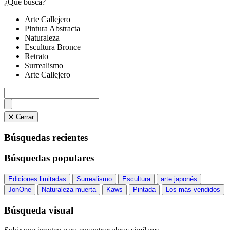
¿Qué busca?
Arte Callejero
Pintura Abstracta
Naturaleza
Escultura Bronce
Retrato
Surrealismo
Arte Callejero
✕ Cerrar
Búsquedas recientes
Búsquedas populares
Ediciones limitadas
Surrealismo
Escultura
arte japonés
JonOne
Naturaleza muerta
Kaws
Pintada
Los más vendidos
Búsqueda visual