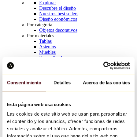
Explorar
Descubre el diseño
Nuestros best sellers
Diseño económicos
Por categoría
Objetos decorativos
Por materiales
Tablas
Asientos
Muebles
Encendiendo
Arte de la mesa
Cerámico
Tendencias
Richard Orlinski
Consentimiento
Detalles
Acerca de las cookies
Keith Haring
Jeff Koons
Yayoi Kusama
Jean-Michel Basquiat
Esta página web usa cookies
Todos los diseñadores
Las cookies de este sitio web se usan para personalizar
el contenido y los anuncios, ofrecer funciones de redes
Obra de la semana
sociales y analizar el tráfico. Además, compartimos
información sobre el uso que haga del sitio web con