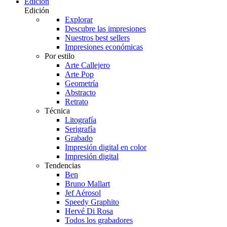
Edición
Edición
Explorar
Descubre las impresiones
Nuestros best sellers
Impresiones económicas
Por estilo
Arte Callejero
Arte Pop
Geometría
Abstracto
Retrato
Técnica
Litografía
Serigrafía
Grabado
Impresión digital en color
Impresión digital
Tendencias
Ben
Bruno Mallart
Jef Aérosol
Speedy Graphito
Hervé Di Rosa
Todos los grabadores