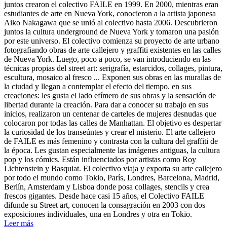
juntos crearon el colectivo FAILE en 1999. En 2000, mientras eran
estudiantes de arte en Nueva York, conocieron a la artista japonesa
Aiko Nakagawa que se unió al colectivo hasta 2006. Descubrieron
juntos la cultura underground de Nueva York y tomaron una pasión
por este universo. El colectivo comienza su proyecto de arte urbano
fotografiando obras de arte callejero y graffiti existentes en las calles
de Nueva York. Luego, poco a poco, se van introduciendo en las
técnicas propias del street art: serigrafía, estarcidos, collages, pintura,
escultura, mosaico al fresco ... Exponen sus obras en las murallas de
la ciudad y llegan a contemplar el efecto del tiempo. en sus
creaciones: les gusta el lado efímero de sus obras y la sensación de
libertad durante la creación. Para dar a conocer su trabajo en sus
inicios, realizaron un centenar de carteles de mujeres desnudas que
colocaron por todas las calles de Manhattan. El objetivo es despertar
la curiosidad de los transeúntes y crear el misterio. El arte callejero
de FAILE es más femenino y contrasta con la cultura del graffiti de
la época. Les gustan especialmente las imágenes antiguas, la cultura
pop y los cómics. Están influenciados por artistas como Roy
Lichtenstein y Basquiat. El colectivo viaja y exporta su arte callejero
por todo el mundo como Tokio, París, Londres, Barcelona, Madrid,
Berlín, Amsterdam y Lisboa donde posa collages, stencils y crea
frescos gigantes. Desde hace casi 15 años, el Colectivo FAILE
difunde su Street art, conocen la consagración en 2003 con dos
exposiciones individuales, una en Londres y otra en Tokio.
Leer más