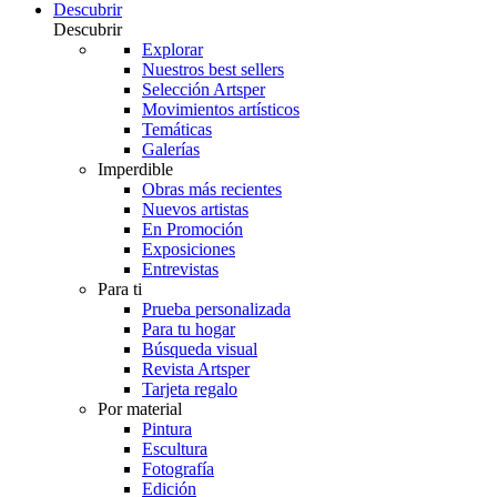
Descubrir
Descubrir
Explorar
Nuestros best sellers
Selección Artsper
Movimientos artísticos
Temáticas
Galerías
Imperdible
Obras más recientes
Nuevos artistas
En Promoción
Exposiciones
Entrevistas
Para ti
Prueba personalizada
Para tu hogar
Búsqueda visual
Revista Artsper
Tarjeta regalo
Por material
Pintura
Escultura
Fotografía
Edición