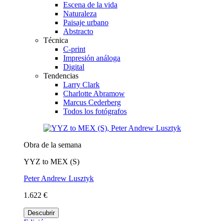
Escena de la vida
Naturaleza
Paisaje urbano
Abstracto
Técnica
C-print
Impresión análoga
Digital
Tendencias
Larry Clark
Charlotte Abramow
Marcus Cederberg
Todos los fotógrafos
Obra de la semana
YYZ to MEX (S)
Peter Andrew Lusztyk
1.622 €
Descubrir