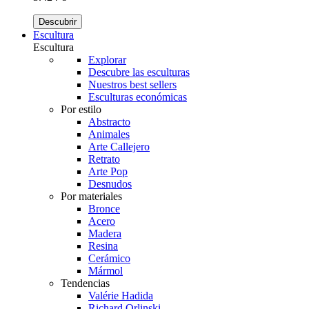
Descubrir
Escultura
Escultura
Explorar
Descubre las esculturas
Nuestros best sellers
Esculturas económicas
Por estilo
Abstracto
Animales
Arte Callejero
Retrato
Arte Pop
Desnudos
Por materiales
Bronce
Acero
Madera
Resina
Cerámico
Mármol
Tendencias
Valérie Hadida
Richard Orlinski