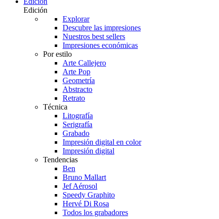
Edición
Edición
Explorar
Descubre las impresiones
Nuestros best sellers
Impresiones económicas
Por estilo
Arte Callejero
Arte Pop
Geometría
Abstracto
Retrato
Técnica
Litografía
Serigrafía
Grabado
Impresión digital en color
Impresión digital
Tendencias
Ben
Bruno Mallart
Jef Aérosol
Speedy Graphito
Hervé Di Rosa
Todos los grabadores