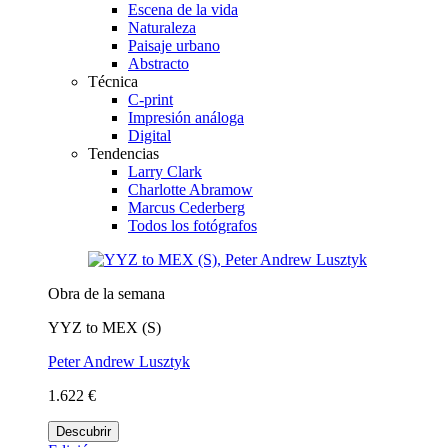
Escena de la vida
Naturaleza
Paisaje urbano
Abstracto
Técnica
C-print
Impresión análoga
Digital
Tendencias
Larry Clark
Charlotte Abramow
Marcus Cederberg
Todos los fotógrafos
Obra de la semana
YYZ to MEX (S)
Peter Andrew Lusztyk
1.622 €
Descubrir