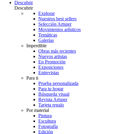
Descubrir
Descubrir
Explorar
Nuestros best sellers
Selección Artsper
Movimientos artísticos
Temáticas
Galerías
Imperdible
Obras más recientes
Nuevos artistas
En Promoción
Exposiciones
Entrevistas
Para ti
Prueba personalizada
Para tu hogar
Búsqueda visual
Revista Artsper
Tarjeta regalo
Por material
Pintura
Escultura
Fotografía
Edición