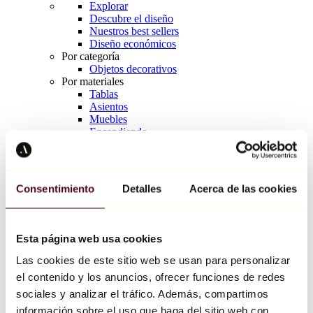
Explorar
Descubre el diseño
Nuestros best sellers
Diseño económicos
Por categoría
Objetos decorativos
Por materiales
Tablas
Asientos
Muebles
Encendiendo
Arte de la mesa
Cerámico
Tendencias
Richard Orlinski
Consentimiento
Detalles
Acerca de las cookies
Keith Haring
Jeff Koons
Yayoi Kusama
Jean-Michel Basquiat
Esta página web usa cookies
Todos los diseñadores
Las cookies de este sitio web se usan para personalizar
el contenido y los anuncios, ofrecer funciones de redes
Obra de la semana
sociales y analizar el tráfico. Además, compartimos
información sobre el uso que haga del sitio web con