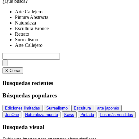
¿Qué busca?
Arte Callejero
Pintura Abstracta
Naturaleza
Escultura Bronce
Retrato
Surrealismo
Arte Callejero
✕ Cerrar
Búsquedas recientes
Búsquedas populares
Ediciones limitadas
Surrealismo
Escultura
arte japonés
JonOne
Naturaleza muerta
Kaws
Pintada
Los más vendidos
Búsqueda visual