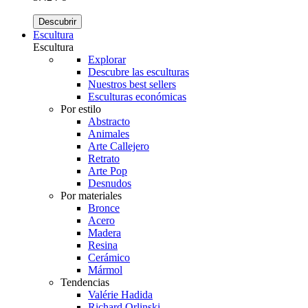
Descubrir
Escultura
Escultura
Explorar
Descubre las esculturas
Nuestros best sellers
Esculturas económicas
Por estilo
Abstracto
Animales
Arte Callejero
Retrato
Arte Pop
Desnudos
Por materiales
Bronce
Acero
Madera
Resina
Cerámico
Mármol
Tendencias
Valérie Hadida
Richard Orlinski