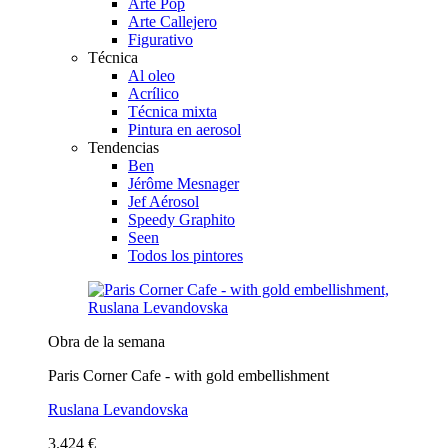
Arte Pop
Arte Callejero
Figurativo
Técnica
Al oleo
Acrílico
Técnica mixta
Pintura en aerosol
Tendencias
Ben
Jérôme Mesnager
Jef Aérosol
Speedy Graphito
Seen
Todos los pintores
Obra de la semana
Paris Corner Cafe - with gold embellishment
Ruslana Levandovska
3.424 €