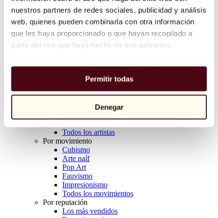
Balloon Dog (Orange)
nuestros partners de redes sociales, publicidad y análisis
Jeff Koons
web, quienes pueden combinarla con otra información
que les haya proporcionado o que hayan recopilado a
10.000 €
partir del uso que haya hecho de sus servicios.
Descubrir
Artistas
Artistas
Permitir todas
Explorar
Todos los pintores
Todos los escultores
Todos los fotógrafos
Denegar
Todos los dibujantes
Todos los diseñadores
Todos los artistas
Por movimiento
Cubismo
Arte naíf
Pop Art
Fauvismo
Impresionismo
Todos los movimientos
Por reputación
Los más vendidos