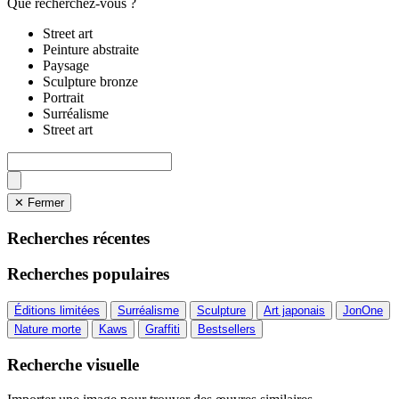
Que recherchez-vous ?
Street art
Peinture abstraite
Paysage
Sculpture bronze
Portrait
Surréalisme
Street art
✕ Fermer
Recherches récentes
Recherches populaires
Éditions limitées
Surréalisme
Sculpture
Art japonais
JonOne
Nature morte
Kaws
Graffiti
Bestsellers
Recherche visuelle