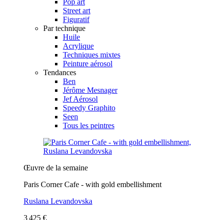
Pop art
Street art
Figuratif
Par technique
Huile
Acrylique
Techniques mixtes
Peinture aérosol
Tendances
Ben
Jérôme Mesnager
Jef Aérosol
Speedy Graphito
Seen
Tous les peintres
Œuvre de la semaine
Paris Corner Cafe - with gold embellishment
Ruslana Levandovska
3 425 €