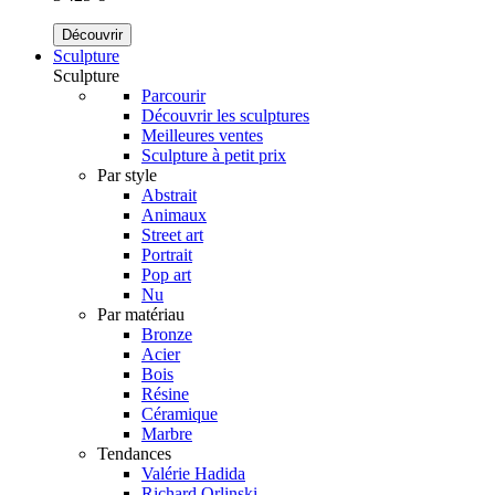
Découvrir
Sculpture
Sculpture
Parcourir
Découvrir les sculptures
Meilleures ventes
Sculpture à petit prix
Par style
Abstrait
Animaux
Street art
Portrait
Pop art
Nu
Par matériau
Bronze
Acier
Bois
Résine
Céramique
Marbre
Tendances
Valérie Hadida
Richard Orlinski