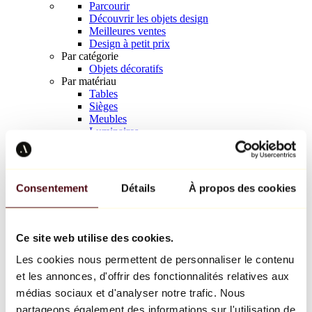
Parcourir
Découvrir les objets design
Meilleures ventes
Design à petit prix
Par catégorie
Objets décoratifs
Par matériau
Tables
Sièges
Meubles
Luminaires
Art de la table
Céramique
Tendances
Richard Orlinski
Consentement
Détails
À propos des cookies
Keith Haring
Jeff Koons
Yayoi Kusama
Jean-Michel Basquiat
Ce site web utilise des cookies.
Tous les designers
Les cookies nous permettent de personnaliser le contenu
et les annonces, d'offrir des fonctionnalités relatives aux
Œuvre de la semaine
médias sociaux et d'analyser notre trafic. Nous
partageons également des informations sur l'utilisation de