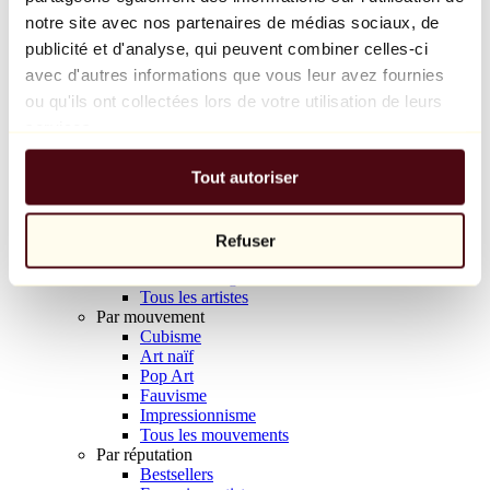
Balloon Dog (Orange)
notre site avec nos partenaires de médias sociaux, de
Jeff Koons
publicité et d'analyse, qui peuvent combiner celles-ci
avec d'autres informations que vous leur avez fournies
10 000 €
ou qu'ils ont collectées lors de votre utilisation de leurs
Découvrir
services.
Artistes
Artistes
Tout autoriser
Parcourir
Tous les peintres
Tous les sculpteurs
Tous les photographes
Refuser
Tous les dessinateurs
Tous les designers
Tous les artistes
Par mouvement
Cubisme
Art naïf
Pop Art
Fauvisme
Impressionnisme
Tous les mouvements
Par réputation
Bestsellers