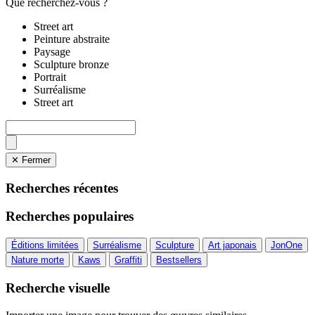
Que recherchez-vous ?
Street art
Peinture abstraite
Paysage
Sculpture bronze
Portrait
Surréalisme
Street art
✕ Fermer
Recherches récentes
Recherches populaires
Éditions limitées
Surréalisme
Sculpture
Art japonais
JonOne
Nature morte
Kaws
Graffiti
Bestsellers
Recherche visuelle