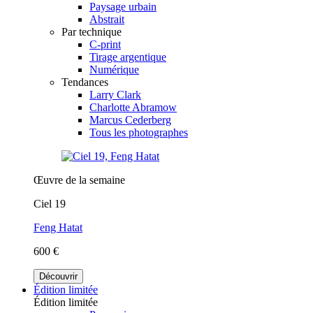
Paysage urbain
Abstrait
Par technique
C-print
Tirage argentique
Numérique
Tendances
Larry Clark
Charlotte Abramow
Marcus Cederberg
Tous les photographes
Œuvre de la semaine
Ciel 19
Feng Hatat
600 €
Découvrir
Édition limitée
Édition limitée