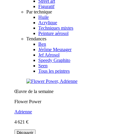
Street art
Figuratif
Par technique
Huile
Acrylique
Techniques mixtes
Peinture aérosol
Tendances
Ben
Jérôme Mesnager
Jef Aérosol
Speedy Graphito
Seen
Tous les peintres
Œuvre de la semaine
Flower Power
Adrienne
4 621 €
Découvrir