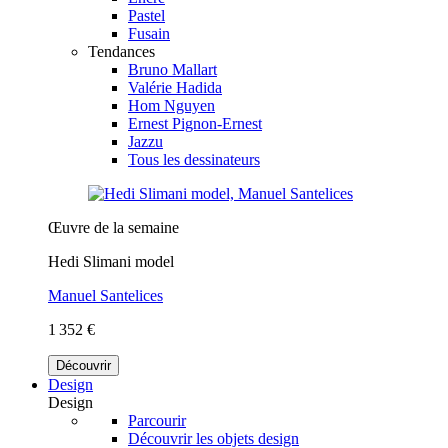
Pastel
Fusain
Tendances
Bruno Mallart
Valérie Hadida
Hom Nguyen
Ernest Pignon-Ernest
Jazzu
Tous les dessinateurs
Œuvre de la semaine
Hedi Slimani model
Manuel Santelices
1 352 €
Découvrir
Design
Design
Parcourir
Découvrir les objets design