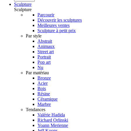
Sculpture
Sculpture
Parcourir
Découvrir les sculptures
Meilleures ventes
Sculpture à petit prix
Par style
Abstrait
Animaux
Street art
Portrait
Pop art
Nu
Par matériau
Bronze
Acier
Bois
Résine
Céramique
Marbre
Tendances
Valérie Hadida
Richard Orlinski
Yoann Merienne
Jeff Koons