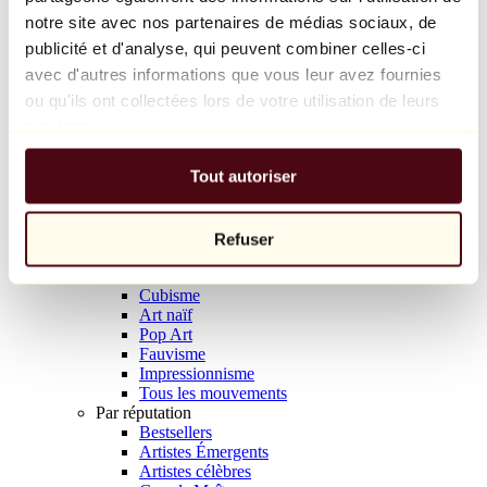
Natacha Birds
notre site avec nos partenaires de médias sociaux, de
69 €
publicité et d'analyse, qui peuvent combiner celles-ci
avec d'autres informations que vous leur avez fournies
Découvrir
Artistes
ou qu'ils ont collectées lors de votre utilisation de leurs
Artistes
services.
Parcourir
Tous les peintres
Tout autoriser
Tous les sculpteurs
Tous les photographes
Tous les dessinateurs
Tous les designers
Refuser
Tous les artistes
Par mouvement
Cubisme
Art naïf
Pop Art
Fauvisme
Impressionnisme
Tous les mouvements
Par réputation
Bestsellers
Artistes Émergents
Artistes célèbres