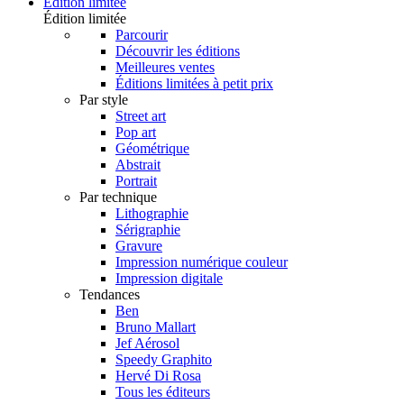
Édition limitée
Édition limitée
Parcourir
Découvrir les éditions
Meilleures ventes
Éditions limitées à petit prix
Par style
Street art
Pop art
Géométrique
Abstrait
Portrait
Par technique
Lithographie
Sérigraphie
Gravure
Impression numérique couleur
Impression digitale
Tendances
Ben
Bruno Mallart
Jef Aérosol
Speedy Graphito
Hervé Di Rosa
Tous les éditeurs