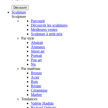
Découvrir
Sculpture
Sculpture
Parcourir
Découvrir les sculptures
Meilleures ventes
Sculpture à petit prix
Par style
Abstrait
Animaux
Street art
Portrait
Pop art
Nu
Par matériau
Bronze
Acier
Bois
Résine
Céramique
Marbre
Tendances
Valérie Hadida
Richard Orlinski