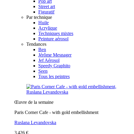
Pop art
Street art
Figuratif
Par technique
Huile
Acrylique
Techniques mixtes
Peinture aérosol
Tendances
Ben
Jérôme Mesnager
Jef Aérosol
Speedy Graphito
Seen
Tous les peintres
Œuvre de la semaine
Paris Corner Cafe - with gold embellishment
Ruslana Levandovska
3 426 €