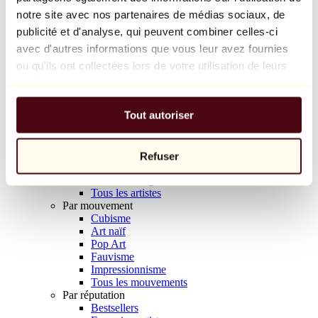
Balloon Dog (Orange)
notre site avec nos partenaires de médias sociaux, de
Jeff Koons
publicité et d'analyse, qui peuvent combiner celles-ci
avec d'autres informations que vous leur avez fournies
10 000 €
ou qu'ils ont collectées lors de votre utilisation de leurs
Découvrir
services.
Artistes
Artistes
Tout autoriser
Parcourir
Tous les peintres
Tous les sculpteurs
Tous les photographes
Refuser
Tous les dessinateurs
Tous les designers
Tous les artistes
Par mouvement
Cubisme
Art naïf
Pop Art
Fauvisme
Impressionnisme
Tous les mouvements
Par réputation
Bestsellers