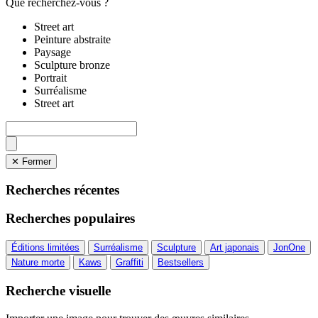
Que recherchez-vous ?
Street art
Peinture abstraite
Paysage
Sculpture bronze
Portrait
Surréalisme
Street art
✕ Fermer
Recherches récentes
Recherches populaires
Éditions limitées
Surréalisme
Sculpture
Art japonais
JonOne
Nature morte
Kaws
Graffiti
Bestsellers
Recherche visuelle