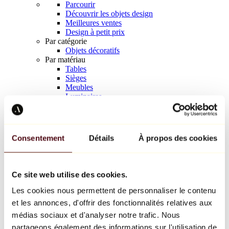
Parcourir
Découvrir les objets design
Meilleures ventes
Design à petit prix
Par catégorie
Objets décoratifs
Par matériau
Tables
Sièges
Meubles
Luminaires
Art de la table
Céramique
Tendances
Richard Orlinski
Consentement
Détails
À propos des cookies
Keith Haring
Jeff Koons
Yayoi Kusama
Jean-Michel Basquiat
Ce site web utilise des cookies.
Tous les designers
Les cookies nous permettent de personnaliser le contenu
et les annonces, d'offrir des fonctionnalités relatives aux
Œuvre de la semaine
médias sociaux et d'analyser notre trafic. Nous
partageons également des informations sur l'utilisation de