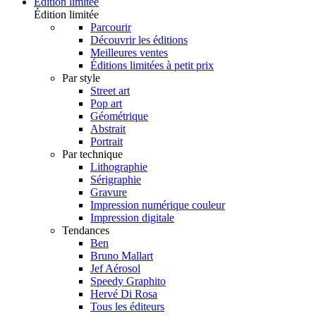
Édition limitée
Édition limitée
Parcourir
Découvrir les éditions
Meilleures ventes
Éditions limitées à petit prix
Par style
Street art
Pop art
Géométrique
Abstrait
Portrait
Par technique
Lithographie
Sérigraphie
Gravure
Impression numérique couleur
Impression digitale
Tendances
Ben
Bruno Mallart
Jef Aérosol
Speedy Graphito
Hervé Di Rosa
Tous les éditeurs