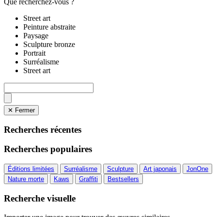
Que recherchez-vous ?
Street art
Peinture abstraite
Paysage
Sculpture bronze
Portrait
Surréalisme
Street art
✕ Fermer
Recherches récentes
Recherches populaires
Éditions limitées
Surréalisme
Sculpture
Art japonais
JonOne
Nature morte
Kaws
Graffiti
Bestsellers
Recherche visuelle