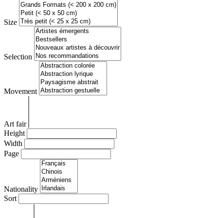
Size
Selection
Movement
Art fair
Height
Width
Page
Nationality
Sort