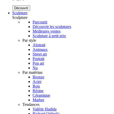
Découvrir
Sculpture
Sculpture
Parcourir
Découvrir les sculptures
Meilleures ventes
Sculpture à petit prix
Par style
Abstrait
Animaux
Street art
Portrait
Pop art
Nu
Par matériau
Bronze
Acier
Bois
Résine
Céramique
Marbre
Tendances
Valérie Hadida
Richard Orlinski