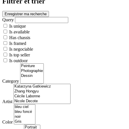
Filtrer et trier
Enregistrer ma recherche
Query
Is unique
Is available
Has chassis
Is framed
Is negociable
Is top seller
Is outdoor
Category
Artist
Color