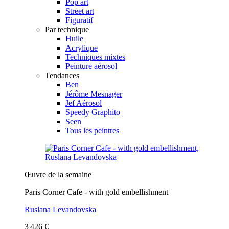
Pop art
Street art
Figuratif
Par technique
Huile
Acrylique
Techniques mixtes
Peinture aérosol
Tendances
Ben
Jérôme Mesnager
Jef Aérosol
Speedy Graphito
Seen
Tous les peintres
Œuvre de la semaine
Paris Corner Cafe - with gold embellishment
Ruslana Levandovska
3 426 €