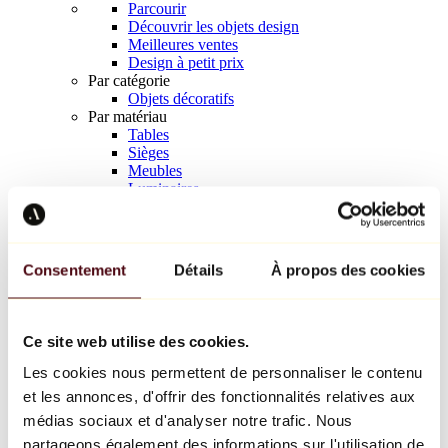
Parcourir
Découvrir les objets design
Meilleures ventes
Design à petit prix
Par catégorie
Objets décoratifs
Par matériau
Tables
Sièges
Meubles
Luminaires
Art de la table
Céramique
Tendances
Richard Orlinski
Consentement
Détails
À propos des cookies
Keith Haring
Jeff Koons
Yayoi Kusama
Jean-Michel Basquiat
Ce site web utilise des cookies.
Tous les designers
Les cookies nous permettent de personnaliser le contenu
et les annonces, d'offrir des fonctionnalités relatives aux
Œuvre de la semaine
médias sociaux et d'analyser notre trafic. Nous
partageons également des informations sur l'utilisation de