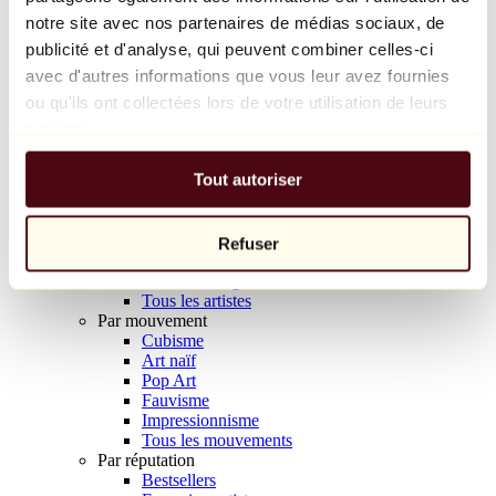
Balloon Dog (Orange)
notre site avec nos partenaires de médias sociaux, de
Jeff Koons
publicité et d'analyse, qui peuvent combiner celles-ci
avec d'autres informations que vous leur avez fournies
10 000 €
ou qu'ils ont collectées lors de votre utilisation de leurs
Découvrir
services.
Artistes
Artistes
Tout autoriser
Parcourir
Tous les peintres
Tous les sculpteurs
Tous les photographes
Refuser
Tous les dessinateurs
Tous les designers
Tous les artistes
Par mouvement
Cubisme
Art naïf
Pop Art
Fauvisme
Impressionnisme
Tous les mouvements
Par réputation
Bestsellers