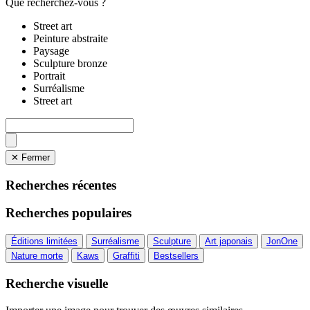
Que recherchez-vous ?
Street art
Peinture abstraite
Paysage
Sculpture bronze
Portrait
Surréalisme
Street art
✕ Fermer
Recherches récentes
Recherches populaires
Éditions limitées
Surréalisme
Sculpture
Art japonais
JonOne
Nature morte
Kaws
Graffiti
Bestsellers
Recherche visuelle