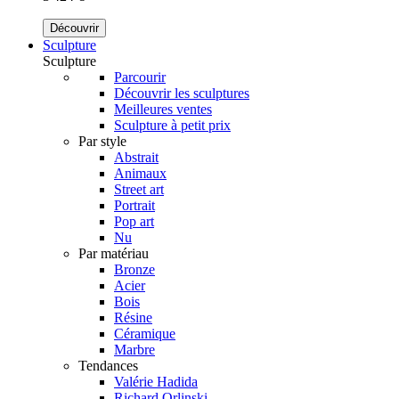
Découvrir
Sculpture
Sculpture
Parcourir
Découvrir les sculptures
Meilleures ventes
Sculpture à petit prix
Par style
Abstrait
Animaux
Street art
Portrait
Pop art
Nu
Par matériau
Bronze
Acier
Bois
Résine
Céramique
Marbre
Tendances
Valérie Hadida
Richard Orlinski