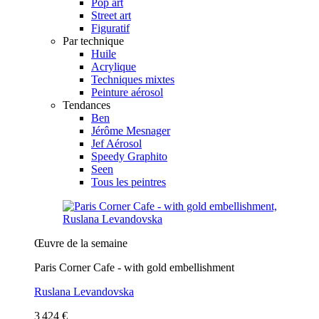
Pop art
Street art
Figuratif
Par technique
Huile
Acrylique
Techniques mixtes
Peinture aérosol
Tendances
Ben
Jérôme Mesnager
Jef Aérosol
Speedy Graphito
Seen
Tous les peintres
Œuvre de la semaine
Paris Corner Cafe - with gold embellishment
Ruslana Levandovska
3 424 €