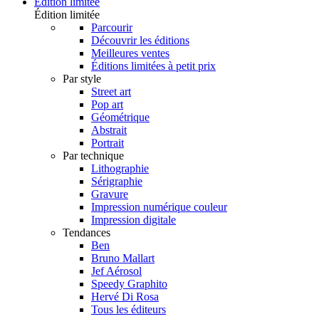
Édition limitée
Édition limitée
Parcourir
Découvrir les éditions
Meilleures ventes
Éditions limitées à petit prix
Par style
Street art
Pop art
Géométrique
Abstrait
Portrait
Par technique
Lithographie
Sérigraphie
Gravure
Impression numérique couleur
Impression digitale
Tendances
Ben
Bruno Mallart
Jef Aérosol
Speedy Graphito
Hervé Di Rosa
Tous les éditeurs