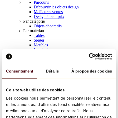
Parcourir
Découvrir les objets design
Meilleures ventes
Design à petit prix
Par catégorie
Objets décoratifs
Par matériau
Tables
Sièges
Meubles
Luminaires
Art de la table
Céramique
Tendances
Richard Orlinski
Consentement
Détails
À propos des cookies
Keith Haring
Jeff Koons
Yayoi Kusama
Jean-Michel Basquiat
Ce site web utilise des cookies.
Tous les designers
Les cookies nous permettent de personnaliser le contenu
et les annonces, d'offrir des fonctionnalités relatives aux
Œuvre de la semaine
médias sociaux et d'analyser notre trafic. Nous
partageons également des informations sur l'utilisation de