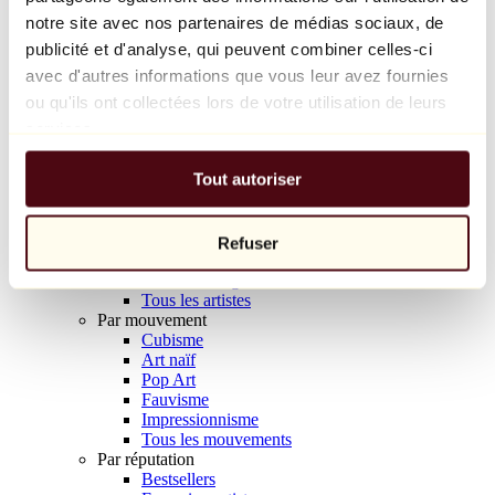
Balloon Dog (Orange)
notre site avec nos partenaires de médias sociaux, de
Jeff Koons
publicité et d'analyse, qui peuvent combiner celles-ci
avec d'autres informations que vous leur avez fournies
10 000 €
ou qu'ils ont collectées lors de votre utilisation de leurs
Découvrir
services.
Artistes
Artistes
Tout autoriser
Parcourir
Tous les peintres
Tous les sculpteurs
Tous les photographes
Refuser
Tous les dessinateurs
Tous les designers
Tous les artistes
Par mouvement
Cubisme
Art naïf
Pop Art
Fauvisme
Impressionnisme
Tous les mouvements
Par réputation
Bestsellers