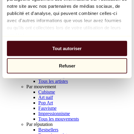
Balloon Dog (Orange)
notre site avec nos partenaires de médias sociaux, de
Jeff Koons
publicité et d'analyse, qui peuvent combiner celles-ci
avec d'autres informations que vous leur avez fournies
10 000 €
ou qu'ils ont collectées lors de votre utilisation de leurs
Découvrir
services.
Artistes
Artistes
Tout autoriser
Parcourir
Tous les peintres
Tous les sculpteurs
Tous les photographes
Refuser
Tous les dessinateurs
Tous les designers
Tous les artistes
Par mouvement
Cubisme
Art naïf
Pop Art
Fauvisme
Impressionnisme
Tous les mouvements
Par réputation
Bestsellers