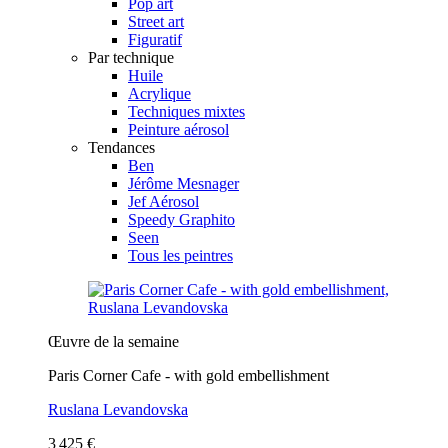
Pop art
Street art
Figuratif
Par technique
Huile
Acrylique
Techniques mixtes
Peinture aérosol
Tendances
Ben
Jérôme Mesnager
Jef Aérosol
Speedy Graphito
Seen
Tous les peintres
Œuvre de la semaine
Paris Corner Cafe - with gold embellishment
Ruslana Levandovska
3 425 €