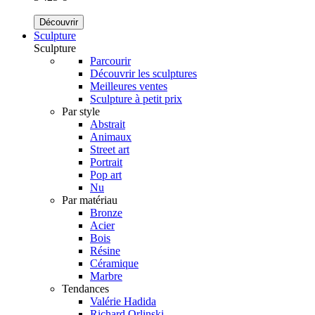
Découvrir
Sculpture
Sculpture
Parcourir
Découvrir les sculptures
Meilleures ventes
Sculpture à petit prix
Par style
Abstrait
Animaux
Street art
Portrait
Pop art
Nu
Par matériau
Bronze
Acier
Bois
Résine
Céramique
Marbre
Tendances
Valérie Hadida
Richard Orlinski