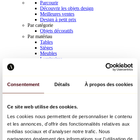
Parcourir
Découvrir les objets design
Meilleures ventes
Design à petit prix
Par catégorie
Objets décoratifs
Par matériau
Tables
Sièges
Meubles
Luminaires
Art de la table
Céramique
Tendances
Richard Orlinski
Consentement
Détails
À propos des cookies
Keith Haring
Jeff Koons
Yayoi Kusama
Jean-Michel Basquiat
Ce site web utilise des cookies.
Tous les designers
Les cookies nous permettent de personnaliser le contenu
et les annonces, d'offrir des fonctionnalités relatives aux
Œuvre de la semaine
médias sociaux et d'analyser notre trafic. Nous
partageons également des informations sur l'utilisation de