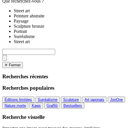
Que recherchez-vous ?
Street art
Peinture abstraite
Paysage
Sculpture bronze
Portrait
Surréalisme
Street art
✕ Fermer
Recherches récentes
Recherches populaires
Éditions limitées
Surréalisme
Sculpture
Art japonais
JonOne
Nature morte
Kaws
Graffiti
Bestsellers
Recherche visuelle