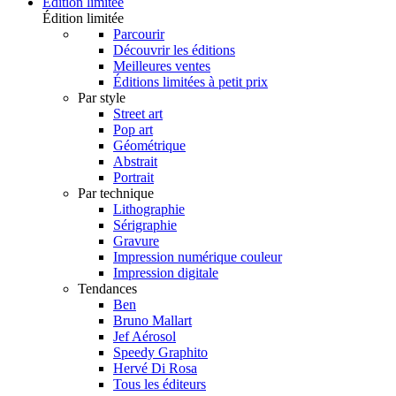
Édition limitée
Édition limitée
Parcourir
Découvrir les éditions
Meilleures ventes
Éditions limitées à petit prix
Par style
Street art
Pop art
Géométrique
Abstrait
Portrait
Par technique
Lithographie
Sérigraphie
Gravure
Impression numérique couleur
Impression digitale
Tendances
Ben
Bruno Mallart
Jef Aérosol
Speedy Graphito
Hervé Di Rosa
Tous les éditeurs