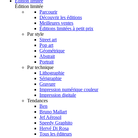
Édition limitée
Édition limitée
Parcourir
Découvrir les éditions
Meilleures ventes
Éditions limitées à petit prix
Par style
Street art
Pop art
Géométrique
Abstrait
Portrait
Par technique
Lithographie
Sérigraphie
Gravure
Impression numérique couleur
Impression digitale
Tendances
Ben
Bruno Mallart
Jef Aérosol
Speedy Graphito
Hervé Di Rosa
Tous les éditeurs