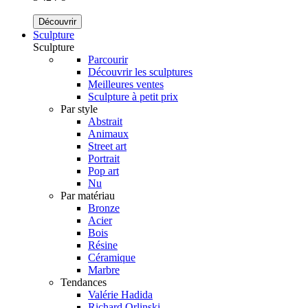
Découvrir
Sculpture
Sculpture
Parcourir
Découvrir les sculptures
Meilleures ventes
Sculpture à petit prix
Par style
Abstrait
Animaux
Street art
Portrait
Pop art
Nu
Par matériau
Bronze
Acier
Bois
Résine
Céramique
Marbre
Tendances
Valérie Hadida
Richard Orlinski