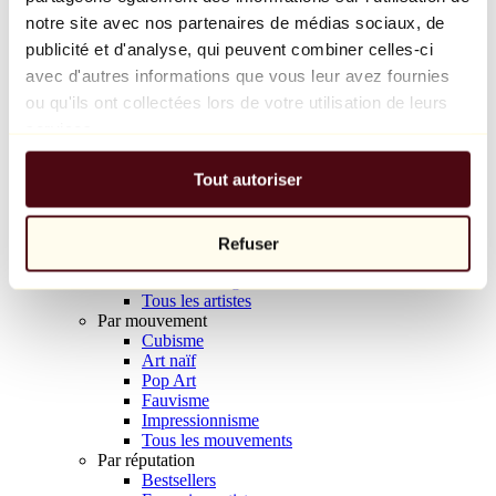
Balloon Dog (Orange)
notre site avec nos partenaires de médias sociaux, de
Jeff Koons
publicité et d'analyse, qui peuvent combiner celles-ci
avec d'autres informations que vous leur avez fournies
10 000 €
ou qu'ils ont collectées lors de votre utilisation de leurs
Découvrir
services.
Artistes
Artistes
Tout autoriser
Parcourir
Tous les peintres
Tous les sculpteurs
Tous les photographes
Refuser
Tous les dessinateurs
Tous les designers
Tous les artistes
Par mouvement
Cubisme
Art naïf
Pop Art
Fauvisme
Impressionnisme
Tous les mouvements
Par réputation
Bestsellers