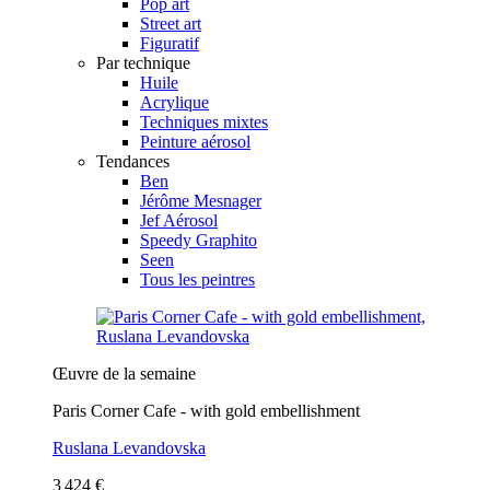
Pop art
Street art
Figuratif
Par technique
Huile
Acrylique
Techniques mixtes
Peinture aérosol
Tendances
Ben
Jérôme Mesnager
Jef Aérosol
Speedy Graphito
Seen
Tous les peintres
Œuvre de la semaine
Paris Corner Cafe - with gold embellishment
Ruslana Levandovska
3 424 €