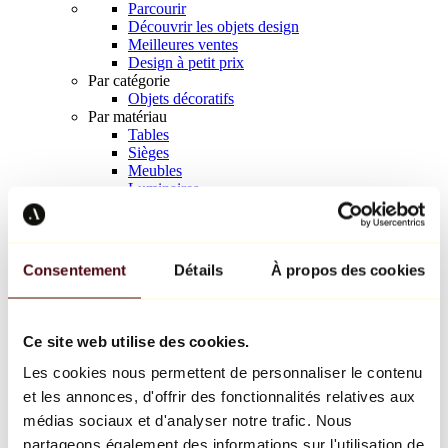
Parcourir
Découvrir les objets design
Meilleures ventes
Design à petit prix
Par catégorie
Objets décoratifs
Par matériau
Tables
Sièges
Meubles
Luminaires
Art de la table
Céramique
Tendances
Richard Orlinski
Consentement
Détails
À propos des cookies
Keith Haring
Jeff Koons
Yayoi Kusama
Jean-Michel Basquiat
Ce site web utilise des cookies.
Tous les designers
Les cookies nous permettent de personnaliser le contenu
et les annonces, d'offrir des fonctionnalités relatives aux
Œuvre de la semaine
médias sociaux et d'analyser notre trafic. Nous
partageons également des informations sur l'utilisation de