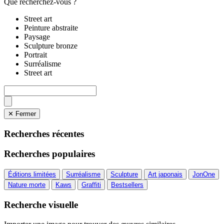
Que recherchez-vous ?
Street art
Peinture abstraite
Paysage
Sculpture bronze
Portrait
Surréalisme
Street art
✕ Fermer
Recherches récentes
Recherches populaires
Éditions limitées
Surréalisme
Sculpture
Art japonais
JonOne
Nature morte
Kaws
Graffiti
Bestsellers
Recherche visuelle